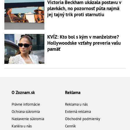
Victoria Beckham ukázala postavu v
plavkách, no pozornosť púta najmä
jej tajný trik proti starnutiu
KVÍZ: Kto bol s kým v manželstve?
Hollywoodske vzťahy preveria vašu
pamäť
O Zoznam.sk
Reklama
Právne informácie
Reklama u nás
Ochrana súkromia
Externá reklama
Nastavenie súkromia
Obchodné podmienky
Kariéra u nás
Cenník