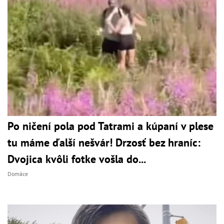
Po ničení pola pod Tatrami a kúpaní v plese
tu máme ďalší nešvár! Drzosť bez hraníc:
Dvojica kvôli fotke vošla do...
Domáce