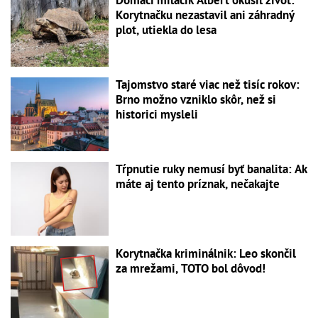
Domáci miláčik Albert okúsil život:
Korytnačku nezastavil ani záhradný
plot, utiekla do lesa
Tajomstvo staré viac než tisíc rokov:
Brno možno vzniklo skôr, než si
historici mysleli
Tŕpnutie ruky nemusí byť banalita: Ak
máte aj tento príznak, nečakajte
Korytnačka kriminálnik: Leo skončil
za mrežami, TOTO bol dôvod!