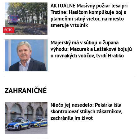
AKTUÁLNE Masívny požiar lesa pri
Trstíne: Hasičom komplikuje boj s
plameňmi silný vietor, na miesto
smeruje vrtuľník
FOTO
Majerský má v súboji o župana
výhodu: Mazurek a Laššáková bojujú
o rovnakých voličov, tvrdí Hrabko
ZAHRANIČNÉ
Niečo jej nesedelo: Pekárka išla
skontrolovať stálych zákazníkov,
zachránila im život