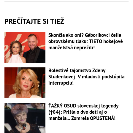
PREČÍTAJTE SI TIEŽ
Skončia ako oni? Gáboríkovci čelia
obrovskému tlaku: TIETO hokejové
manželstvá neprežili!
Bolestivé tajomstvo Zdeny
Studenkovej: V mladosti podstúpila
interrupciu!
ŤAŽKÝ OSUD slovenskej legendy
(†84): Prišla o dve deti aj o
manžela... Zomrela OPUSTENÁ!