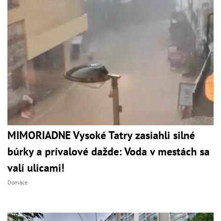
MIMORIADNE Vysoké Tatry zasiahli silné
búrky a prívalové dažde: Voda v mestách sa
valí ulicami!
Domáce