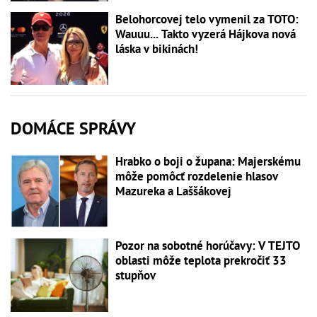
Belohorcovej telo vymenil za TOTO:
Wauuu... Takto vyzerá Hájkova nová
láska v bikinách!
DOMÁCE SPRÁVY
Hrabko o boji o župana: Majerskému
môže pomôcť rozdelenie hlasov
Mazureka a Laššákovej
Pozor na sobotné horúčavy: V TEJTO
oblasti môže teplota prekročiť 33
stupňov