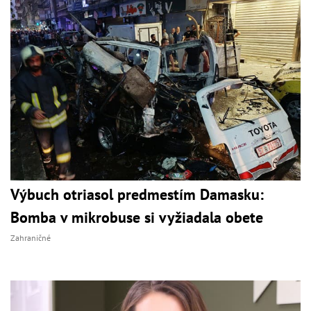
Výbuch otriasol predmestím Damasku:
Bomba v mikrobuse si vyžiadala obete
Zahraničné