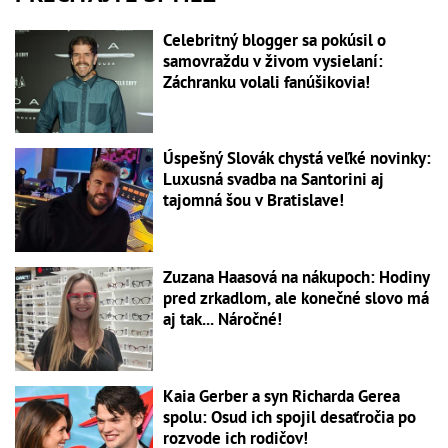
Celebritný blogger sa pokúsil o
samovraždu v živom vysielaní:
Záchranku volali fanúšikovia!
Úspešný Slovák chystá veľké novinky:
Luxusná svadba na Santorini aj
tajomná šou v Bratislave!
Zuzana Haasová na nákupoch: Hodiny
pred zrkadlom, ale konečné slovo má
aj tak... Náročné!
Kaia Gerber a syn Richarda Gerea
spolu: Osud ich spojil desaťročia po
rozvode ich rodičov!