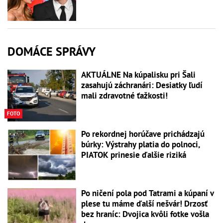
DOMÁCE SPRÁVY
AKTUÁLNE Na kúpalisku pri Šali
zasahujú záchranári: Desiatky ľudí
mali zdravotné ťažkosti!
FOTO
Po rekordnej horúčave prichádzajú
búrky: Výstrahy platia do polnoci,
PIATOK prinesie ďalšie riziká
Po ničení pola pod Tatrami a kúpaní v
plese tu máme ďalší nešvár! Drzosť
bez hraníc: Dvojica kvôli fotke vošla