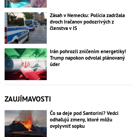
Zásah v Nemecku: Polícia zadržala
dvoch Iračanov podozrivých z
členstva v IS
Irán pohrozil zničením energetiky!
Trump napokon odvolal plánovaný
úder
ZAUJÍMAVOSTI
Čo sa deje pod Santorini? Vedci
odhaľujú zmeny, ktoré môžu
ovplyvniť sopku