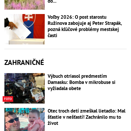
do...
Voľby 2026: O post starostu
Ružinova zabojuje aj Peter Strapák,
pozná kľúčové problémy mestskej
časti
ZAHRANIČNÉ
Výbuch otriasol predmestím
Damasku: Bomba v mikrobuse si
vyžiadala obete
FOTO
Otec troch detí zmeškal lietadlo: Mal
šťastie v nešťastí! Zachránilo mu to
život