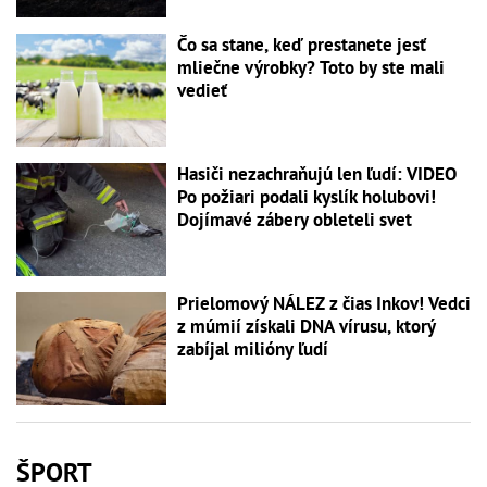
Čo sa stane, keď prestanete jesť
mliečne výrobky? Toto by ste mali
vedieť
Hasiči nezachraňujú len ľudí: VIDEO
Po požiari podali kyslík holubovi!
Dojímavé zábery obleteli svet
Prielomový NÁLEZ z čias Inkov! Vedci
z múmií získali DNA vírusu, ktorý
zabíjal milióny ľudí
ŠPORT