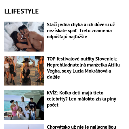
LLIFESTYLE
Stačí jedna chyba a ich dôveru už
nezískate späť: Tieto znamenia
odpúšťajú najťažšie
TOP festivalové outfity Sloveniek:
Neprehliadnuteľná manželka Attilu
Végha, sexy Lucia Mokráňová a
ďalšie
KVÍZ: Koľko detí majú tieto
celebrity? Len málokto získa plný
počet
Chorvátsko už nie je najlacnejšou