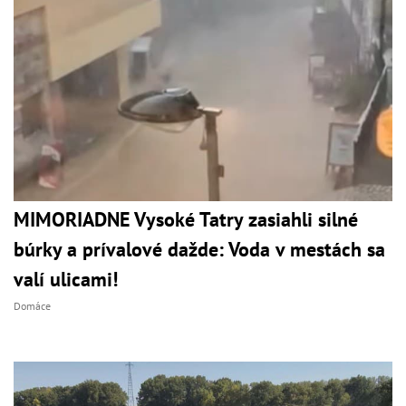
MIMORIADNE Vysoké Tatry zasiahli silné
búrky a prívalové dažde: Voda v mestách sa
valí ulicami!
Domáce