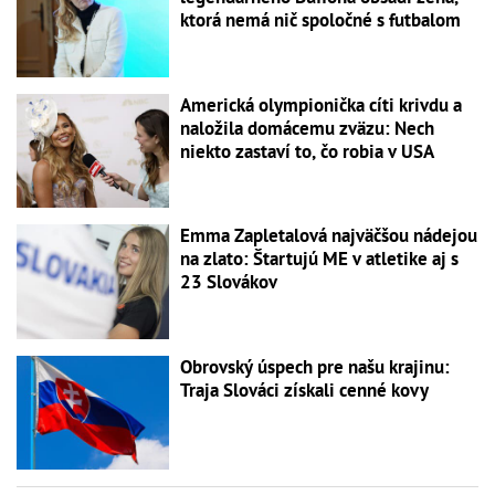
ktorá nemá nič spoločné s futbalom
Americká olympionička cíti krivdu a
naložila domácemu zväzu: Nech
niekto zastaví to, čo robia v USA
Emma Zapletalová najväčšou nádejou
na zlato: Štartujú ME v atletike aj s
23 Slovákov
Obrovský úspech pre našu krajinu:
Traja Slováci získali cenné kovy