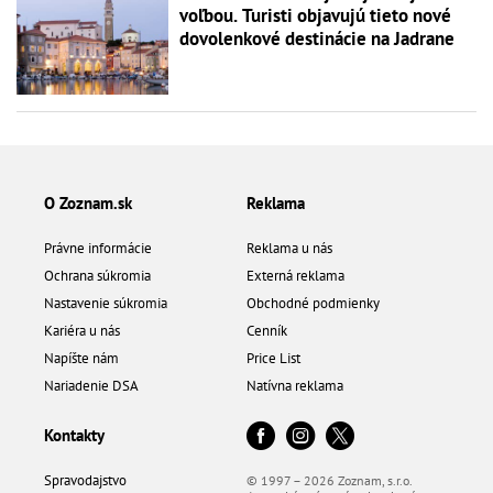
voľbou. Turisti objavujú tieto nové
dovolenkové destinácie na Jadrane
O Zoznam.sk
Reklama
Právne informácie
Reklama u nás
Ochrana súkromia
Externá reklama
Nastavenie súkromia
Obchodné podmienky
Kariéra u nás
Cenník
Napíšte nám
Price List
Nariadenie DSA
Natívna reklama
Kontakty
Spravodajstvo
© 1997 – 2026 Zoznam, s.r.o.