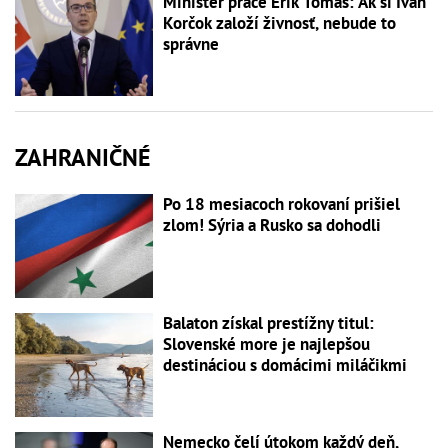
Minister práce Erik Tomáš: Ak si Ivan
Korčok založí živnosť, nebude to
správne
ZAHRANIČNÉ
Po 18 mesiacoch rokovaní prišiel
zlom! Sýria a Rusko sa dohodli
Balaton získal prestížny titul:
Slovenské more je najlepšou
destináciou s domácimi miláčikmi
Nemecko čelí útokom každý deň,