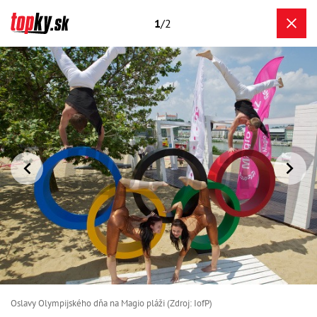
1
/2
Oslavy Olympijského dňa na Magio pláži (Zdroj: IofP)