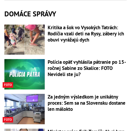
DOMÁCE SPRÁVY
Kritika a šok vo Vysokých Tatrách:
Rodičia vzali deti na Rysy, zábery ich
obuvi vyrážajú dych
Polícia opäť vyhlásila pátranie po 15-
ročnej Sabine zo Skalice: FOTO
Nevideli ste ju?
FOTO
Za jedným výsledkom je unikátny
proces: Sem sa na Slovensku dostane
len málokto
FOTO