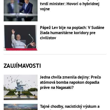
tvrdí minister: Hovorí o hybridnej
vojne
Pápež Lev bije na poplach: V Sudáne
žiada humanitárne koridory pre
civilistov
ZAUJÍMAVOSTI
Jedna chvíľa zmenila dejiny: Prečo
atómová bomba napokon dopadla
práve na Nagasaki?
Tajné chodby, nacistický výskum a