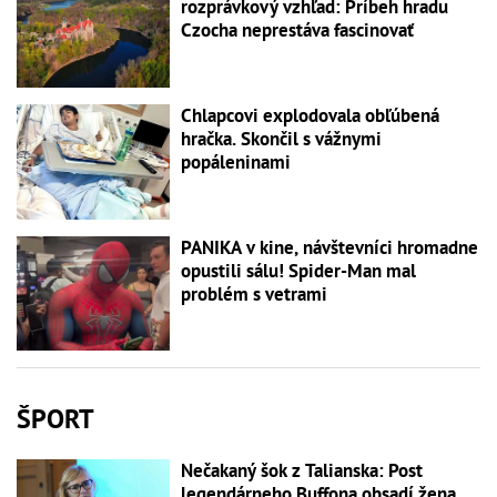
rozprávkový vzhľad: Príbeh hradu
Czocha neprestáva fascinovať
Chlapcovi explodovala obľúbená
hračka. Skončil s vážnymi
popáleninami
PANIKA v kine, návštevníci hromadne
opustili sálu! Spider-Man mal
problém s vetrami
ŠPORT
Nečakaný šok z Talianska: Post
legendárneho Buffona obsadí žena,