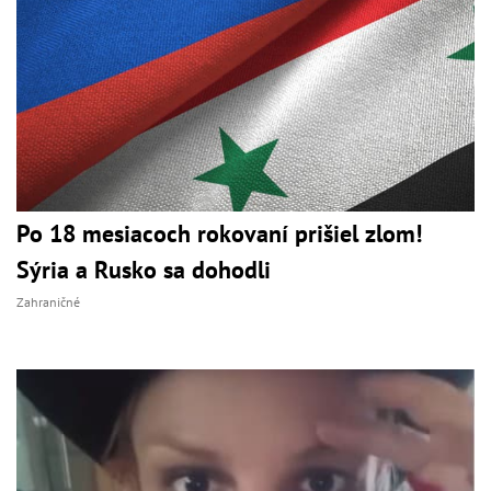
Po 18 mesiacoch rokovaní prišiel zlom!
Sýria a Rusko sa dohodli
Zahraničné