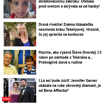
skrášľovaciemu zákroku: Utekala
pred svetom a skrývala sa od hanby!
Drsná rivalita! Známa hlásateľka
nezniesla krásu Tekelyovej: Hrozné,
čo jej spravila na konkurze
Pozrite, ako vyzerá Števo Dvorský 15
rokov po odchode z Telerána a...
Prekvapivé slová o rodine
J.Lo asi bude zúriť: Jennifer Garner
ukázala na ruke obrovský diamant, je
od Bena Afflecka?
FOTO