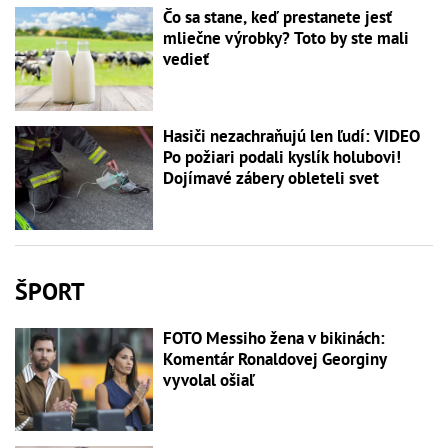
Čo sa stane, keď prestanete jesť
mliečne výrobky? Toto by ste mali
vedieť
Hasiči nezachraňujú len ľudí: VIDEO
Po požiari podali kyslík holubovi!
Dojímavé zábery obleteli svet
ŠPORT
FOTO Messiho žena v bikinách:
Komentár Ronaldovej Georginy
vyvolal ošiaľ