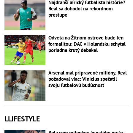
Najdrahší africký futbalista histórie?
Real sa dohodol na rekordnom
prestupe
Odveta na Žitnom ostrove bude len
formalitou: DAC v Holandsku schytal
poriadne krutý debakel
Arsenal mal pripravené milióny, Real
požadoval viac: Vinícius spečatil
svoju futbalovú budúcnosť
LLIFESTYLE
Bola som milenkou ženatého muža: