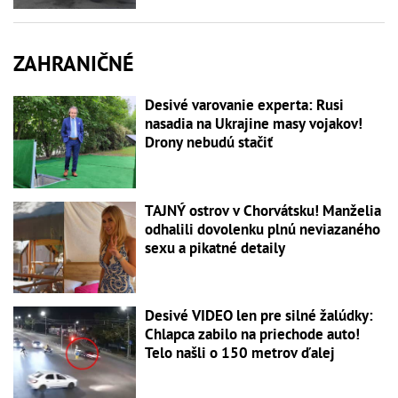
ZAHRANIČNÉ
Desivé varovanie experta: Rusi
nasadia na Ukrajine masy vojakov!
Drony nebudú stačiť
TAJNÝ ostrov v Chorvátsku! Manželia
odhalili dovolenku plnú neviazaného
sexu a pikatné detaily
Desivé VIDEO len pre silné žalúdky:
Chlapca zabilo na priechode auto!
Telo našli o 150 metrov ďalej