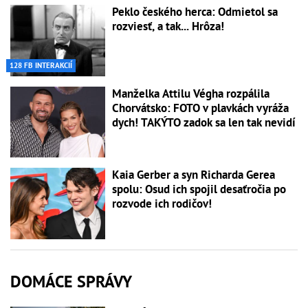
Peklo českého herca: Odmietol sa
rozviesť, a tak... Hrôza!
128 FB INTERAKCIÍ
Manželka Attilu Végha rozpálila
Chorvátsko: FOTO v plavkách vyráža
dych! TAKÝTO zadok sa len tak nevidí
Kaia Gerber a syn Richarda Gerea
spolu: Osud ich spojil desaťročia po
rozvode ich rodičov!
DOMÁCE SPRÁVY