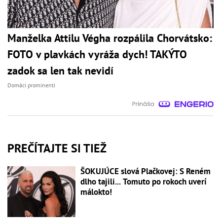
Manželka Attilu Végha rozpálila Chorvátsko:
FOTO v plavkách vyráža dych! TAKÝTO
zadok sa len tak nevidí
Domáci prominenti
PREČÍTAJTE SI TIEŽ
ŠOKUJÚCE slová Plačkovej: S Reném
dlho tajili... Tomuto po rokoch uverí
málokto!