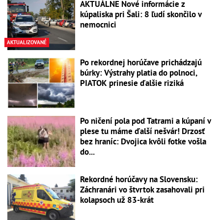
AKTUÁLNE Nové informácie z
kúpaliska pri Šali: 8 ľudí skončilo v
nemocnici
AKTUALIZOVANÉ
Po rekordnej horúčave prichádzajú
búrky: Výstrahy platia do polnoci,
PIATOK prinesie ďalšie riziká
Po ničení pola pod Tatrami a kúpaní v
plese tu máme ďalší nešvár! Drzosť
bez hraníc: Dvojica kvôli fotke vošla
do...
Rekordné horúčavy na Slovensku:
Záchranári vo štvrtok zasahovali pri
kolapsoch už 83-krát