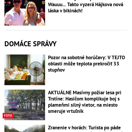
Wauuu... Takto vyzerá Hájkova nová
láska v bikinách!
DOMÁCE SPRÁVY
Pozor na sobotné horúčavy: V TEJTO
oblasti môže teplota prekročiť 33
stupňov
AKTUÁLNE Masívny požiar lesa pri
Trstíne: Hasičom komplikuje boj s
plameňmi silný vietor, na miesto
smeruje vrtuľník
FOTO
Zranenie v horách: Turista po páde