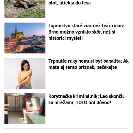
plot, utiekla do lesa
Tajomstvo staré viac než tisíc rokov:
Brno možno vzniklo skôr, než si
historici mysleli
Tŕpnutie ruky nemusí byť banalita: Ak
máte aj tento príznak, nečakajte
Korytnačka kriminálnik: Leo skončil
za mrežami, TOTO bol dôvod!