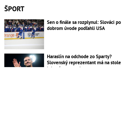
ŠPORT
Sen o finále sa rozplynul: Slováci po
dobrom úvode podľahli USA
Haraslín na odchode zo Sparty?
Slovenský reprezentant má na stole
lukratívnu ponuku
Nestačilo ani dvojgólové vedenie:
Atraktívny prípravný zápas rozhodol
obrat v tretej tretine
FOTO Vonnová ukázala super formu v