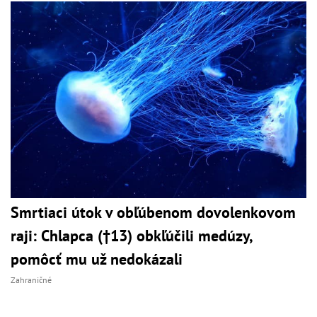
Smrtiaci útok v obľúbenom dovolenkovom
raji: Chlapca (†13) obkľúčili medúzy,
pomôcť mu už nedokázali
Zahraničné