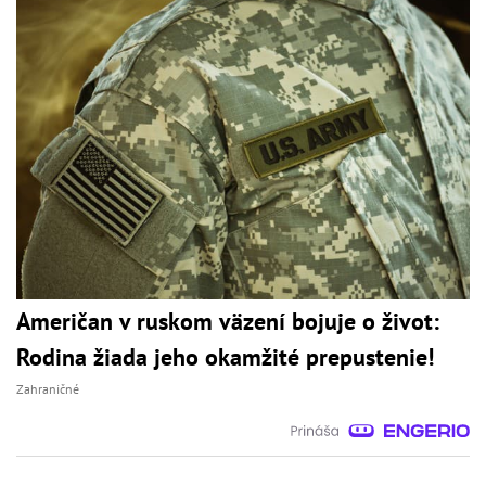
Američan v ruskom väzení bojuje o život:
Rodina žiada jeho okamžité prepustenie!
Zahraničné