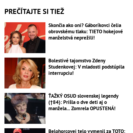
PREČÍTAJTE SI TIEŽ
Skončia ako oni? Gáboríkovci čelia
obrovskému tlaku: TIETO hokejové
manželstvá neprežili!
Bolestivé tajomstvo Zdeny
Studenkovej: V mladosti podstúpila
interrupciu!
ŤAŽKÝ OSUD slovenskej legendy
(†84): Prišla o dve deti aj o
manžela... Zomrela OPUSTENÁ!
Belohorcovej telo vymenil za TOTO: