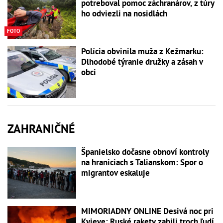
potreboval pomoc záchranárov, z túry
ho odviezli na nosidlách
FOTO
Polícia obvinila muža z Kežmarku:
Dlhodobé týranie družky a zásah v
obci
ZAHRANIČNÉ
Španielsko dočasne obnoví kontroly
na hraniciach s Talianskom: Spor o
migrantov eskaluje
MIMORIADNY ONLINE Desivá noc pri
Kyjeve: Ruské rakety zabili troch ľudí