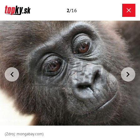
2
/16
(Zdroj: mongabay.com)