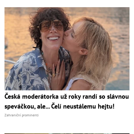
Česká moderátorka už roky randí so slávnou
speváčkou, ale... Čelí neustálemu hejtu!
Zahraniční prominenti