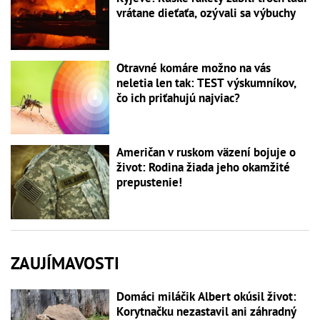
vrátane dieťaťa, ozývali sa výbuchy
Otravné komáre možno na vás
neletia len tak: TEST výskumníkov,
čo ich priťahujú najviac?
Američan v ruskom väzení bojuje o
život: Rodina žiada jeho okamžité
prepustenie!
ZAUJÍMAVOSTI
Domáci miláčik Albert okúsil život:
Korytnačku nezastavil ani záhradný