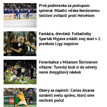
Prvá podmienka za postupom
splnená: Mladíci vďaka famóznemu
Seličovi zvíťazili proti Helvétom
Fantázia, dievčatá: Futbalistky
Spartak Myjava zvládli svoj duel v 2.
predkole Ligy majstrov
Fenerbahce s Milanom Škriniarom
víťazne: Turecký klub si do odvety
nesie dvojgólový náskok
Obavy sa naplnili: Carlos Alcaraz
oznámil svetu správu, ktorú sme
nechceli počuť