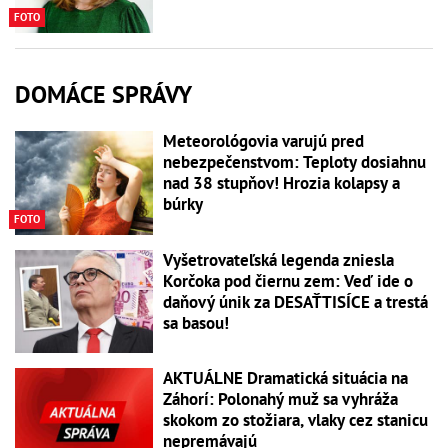
FOTO
DOMÁCE SPRÁVY
Meteorológovia varujú pred
nebezpečenstvom: Teploty dosiahnu
nad 38 stupňov! Hrozia kolapsy a
búrky
FOTO
Vyšetrovateľská legenda zniesla
Korčoka pod čiernu zem: Veď ide o
daňový únik za DESAŤTISÍCE a trestá
sa basou!
AKTUÁLNE Dramatická situácia na
Záhorí: Polonahý muž sa vyhráža
skokom zo stožiara, vlaky cez stanicu
nepremávajú