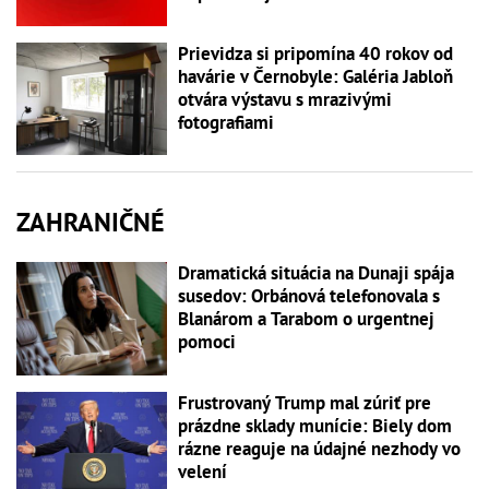
Prievidza si pripomína 40 rokov od
havárie v Černobyle: Galéria Jabloň
otvára výstavu s mrazivými
fotografiami
ZAHRANIČNÉ
Dramatická situácia na Dunaji spája
susedov: Orbánová telefonovala s
Blanárom a Tarabom o urgentnej
pomoci
Frustrovaný Trump mal zúriť pre
prázdne sklady munície: Biely dom
rázne reaguje na údajné nezhody vo
velení