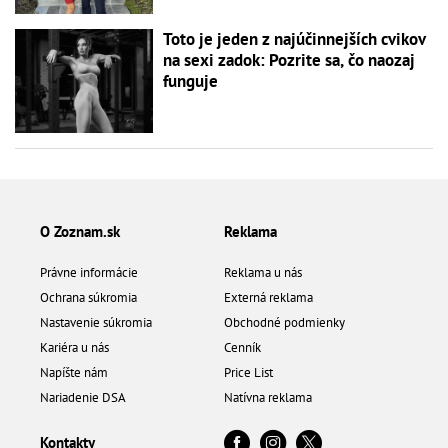
Toto je jeden z najúčinnejších cvikov
na sexi zadok: Pozrite sa, čo naozaj
funguje
O Zoznam.sk
Reklama
Právne informácie
Reklama u nás
Ochrana súkromia
Externá reklama
Nastavenie súkromia
Obchodné podmienky
Kariéra u nás
Cenník
Napíšte nám
Price List
Nariadenie DSA
Natívna reklama
Kontakty