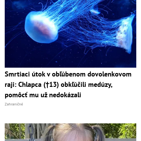
Smrtiaci útok v obľúbenom dovolenkovom
raji: Chlapca (†13) obkľúčili medúzy,
pomôcť mu už nedokázali
Zahraničné