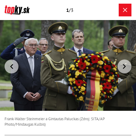
1
/3
Frank-Walter Steinmeier a Gintautas Paluckas (Zdroj: SITA/AP
Photo/Mindaugas Kulbis)