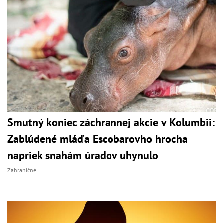
Smutný koniec záchrannej akcie v Kolumbii:
Zablúdené mláďa Escobarovho hrocha
napriek snahám úradov uhynulo
Zahraničné