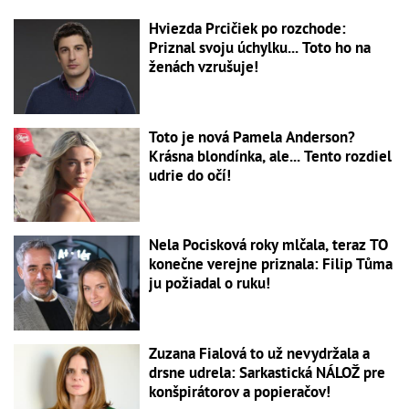
Hviezda Prcičiek po rozchode:
Priznal svoju úchylku... Toto ho na
ženách vzrušuje!
Toto je nová Pamela Anderson?
Krásna blondínka, ale... Tento rozdiel
udrie do očí!
Nela Pocisková roky mlčala, teraz TO
konečne verejne priznala: Filip Tůma
ju požiadal o ruku!
Zuzana Fialová to už nevydržala a
drsne udrela: Sarkastická NÁLOŽ pre
konšpirátorov a popieračov!