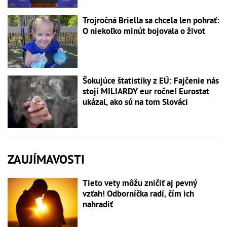
Trojročná Briella sa chcela len pohrať:
O niekoľko minút bojovala o život
Šokujúce štatistiky z EÚ: Fajčenie nás
stojí MILIARDY eur ročne! Eurostat
ukázal, ako sú na tom Slováci
ZAUJÍMAVOSTI
Tieto vety môžu zničiť aj pevný
vzťah! Odborníčka radí, čím ich
nahradiť