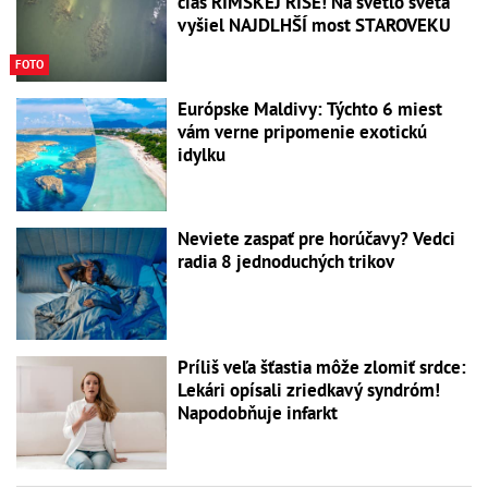
čias RÍMSKEJ RÍŠE! Na svetlo sveta
vyšiel NAJDLHŠÍ most STAROVEKU
FOTO
Európske Maldivy: Týchto 6 miest
vám verne pripomenie exotickú
idylku
Neviete zaspať pre horúčavy? Vedci
radia 8 jednoduchých trikov
Príliš veľa šťastia môže zlomiť srdce:
Lekári opísali zriedkavý syndróm!
Napodobňuje infarkt