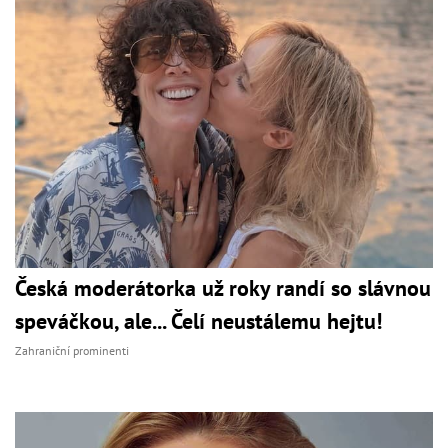
Česká moderátorka už roky randí so slávnou
speváčkou, ale... Čelí neustálemu hejtu!
Zahraniční prominenti