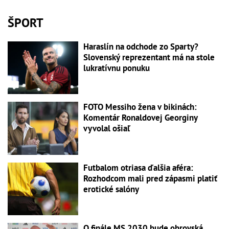
ŠPORT
Haraslín na odchode zo Sparty?
Slovenský reprezentant má na stole
lukratívnu ponuku
FOTO Messiho žena v bikinách:
Komentár Ronaldovej Georginy
vyvolal ošiaľ
Futbalom otriasa ďalšia aféra:
Rozhodcom mali pred zápasmi platiť
erotické salóny
O finále MS 2030 bude obrovská