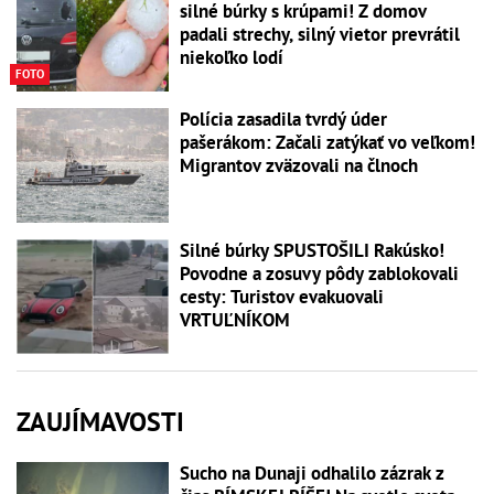
silné búrky s krúpami! Z domov
padali strechy, silný vietor prevrátil
niekoľko lodí
FOTO
Polícia zasadila tvrdý úder
pašerákom: Začali zatýkať vo veľkom!
Migrantov zväzovali na člnoch
Silné búrky SPUSTOŠILI Rakúsko!
Povodne a zosuvy pôdy zablokovali
cesty: Turistov evakuovali
VRTUĽNÍKOM
ZAUJÍMAVOSTI
Sucho na Dunaji odhalilo zázrak z