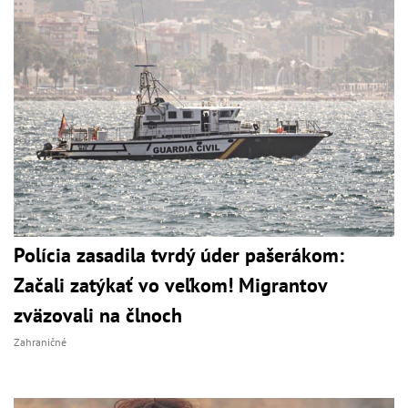
Polícia zasadila tvrdý úder pašerákom:
Začali zatýkať vo veľkom! Migrantov
zväzovali na člnoch
Zahraničné