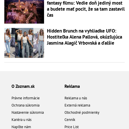
fantasy filmu: Vedie doň jediný most
a budete mať pocit, že sa tam zastavil
čas
Hidden Brunch na vyhliadke UFO:
Hostiteľka Alena Pallová, okúzľujúca
Jasmina Alagič Vrbovská a ďalšie
O Zoznam.sk
Reklama
Právne informácie
Reklama u nás
Ochrana súkromia
Externá reklama
Nastavenie súkromia
Obchodné podmienky
Kariéra u nás
Cenník
Napíšte nám
Price List