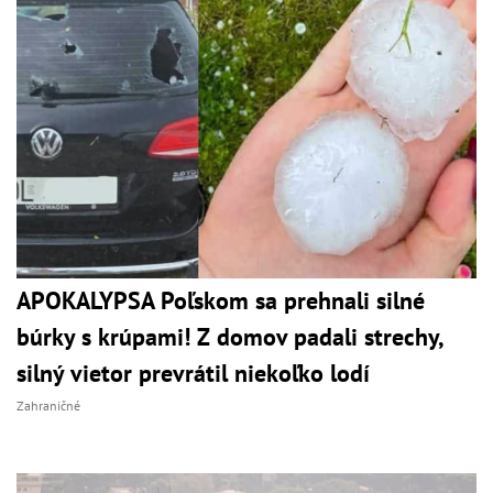
APOKALYPSA Poľskom sa prehnali silné
búrky s krúpami! Z domov padali strechy,
silný vietor prevrátil niekoľko lodí
Zahraničné