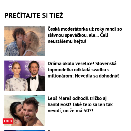
PREČÍTAJTE SI TIEŽ
Česká moderátorka už roky randí so
slávnou speváčkou, ale... Čelí
neustálemu hejtu!
Dráma okolo veselice! Slovenská
topmodelka odkladá svadbu s
milionárom: Nevedia sa dohodnúť
Leoš Mareš odhodil tričko aj
hanblivosť! Také telo sa len tak
nevidí, on že má 50?!
FOTO