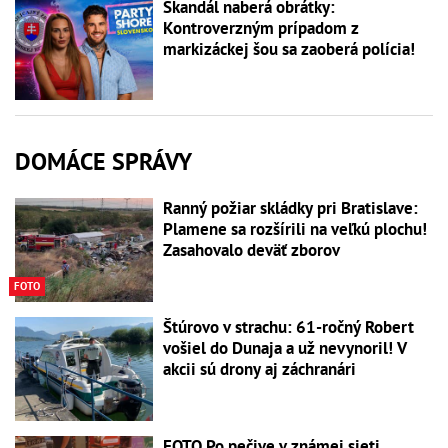
Škandál naberá obrátky:
Kontroverzným prípadom z
markizáckej šou sa zaoberá polícia!
DOMÁCE SPRÁVY
Ranný požiar skládky pri Bratislave:
Plamene sa rozšírili na veľkú plochu!
Zasahovalo deväť zborov
FOTO
Štúrovo v strachu: 61-ročný Robert
vošiel do Dunaja a už nevynoril! V
akcii sú drony aj záchranári
FOTO Po pečive v známej sieti