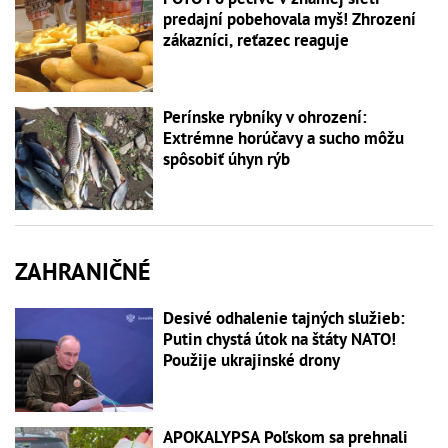
predajní pobehovala myš! Zhrození
zákazníci, reťazec reaguje
Perínske rybníky v ohrození:
Extrémne horúčavy a sucho môžu
spôsobiť úhyn rýb
ZAHRANIČNÉ
Desivé odhalenie tajných služieb:
Putin chystá útok na štáty NATO!
Použije ukrajinské drony
APOKALYPSA Poľskom sa prehnali