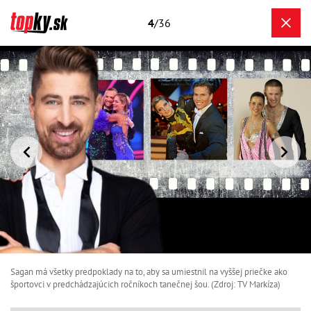
4
/36
Sagan má všetky predpoklady na to, aby sa umiestnil na vyššej priečke ako
športovci v predchádzajúcich ročníkoch tanečnej šou. (Zdroj: TV Markíza)