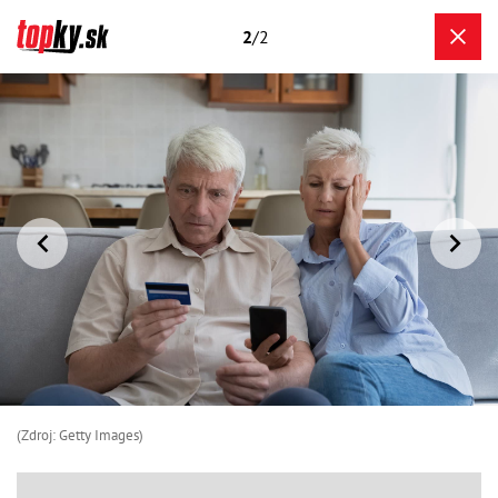
2
/2
(Zdroj: Getty Images)