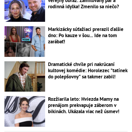
verejný obraz: Zamilovaný pár a
rodinná idylka! Zmenilo sa niečo?
Markizácky súťažiaci prerazil ďalšie
dno: Po kauze v šou... Ide na tom
zarábať!
Dramatické chvíle pri nakrúcaní
kultovej komédie: Horolezec "tatínek
do polepšovny" sa takmer zabil!
Rozžiarila leto: Hviezda Mamy na
prenájom prekvapuje záberom v
bikinách. Ukázala viac než úsmev!