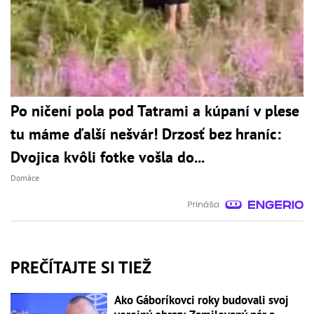
Po ničení pola pod Tatrami a kúpaní v plese
tu máme ďalší nešvár! Drzosť bez hraníc:
Dvojica kvôli fotke vošla do...
Domáce
PREČÍTAJTE SI TIEŽ
Ako Gáboríkovci roky budovali svoj