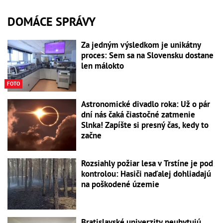
DOMÁCE SPRÁVY
Za jedným výsledkom je unikátny
proces: Sem sa na Slovensku dostane
len málokto
FOTO
Astronomické divadlo roka: Už o pár
dní nás čaká čiastočné zatmenie
Slnka! Zapíšte si presný čas, kedy to
začne
Rozsiahly požiar lesa v Trstíne je pod
kontrolou: Hasiči naďalej dohliadajú
na poškodené územie
Bratislavské univerzity neubytujú