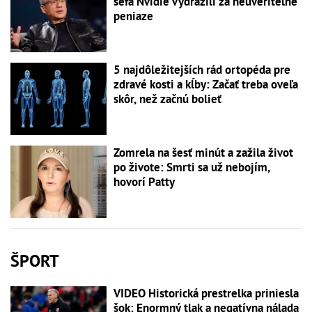
šéfa Nvidie vydražili za neuveriteľné
peniaze
5 najdôležitejších rád ortopéda pre
zdravé kosti a kĺby: Začať treba oveľa
skôr, než začnú bolieť
Zomrela na šesť minút a zažila život
po živote: Smrti sa už nebojím,
hovorí Patty
ŠPORT
VIDEO Historická prestrelka priniesla
šok: Enormný tlak a negatívna nálada