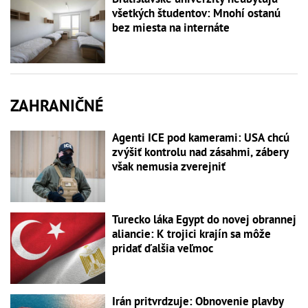
všetkých študentov: Mnohí ostanú
bez miesta na internáte
ZAHRANIČNÉ
Agenti ICE pod kamerami: USA chcú
zvýšiť kontrolu nad zásahmi, zábery
však nemusia zverejniť
Turecko láka Egypt do novej obrannej
aliancie: K trojici krajín sa môže
pridať ďalšia veľmoc
Irán pritvrdzuje: Obnovenie plavby