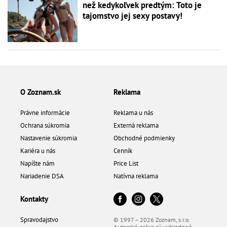
než kedykoľvek predtým: Toto je
tajomstvo jej sexy postavy!
O Zoznam.sk
Reklama
Právne informácie
Reklama u nás
Ochrana súkromia
Externá reklama
Nastavenie súkromia
Obchodné podmienky
Kariéra u nás
Cenník
Napíšte nám
Price List
Nariadenie DSA
Natívna reklama
Kontakty
Spravodajstvo
© 1997 – 2026 Zoznam, s.r.o.