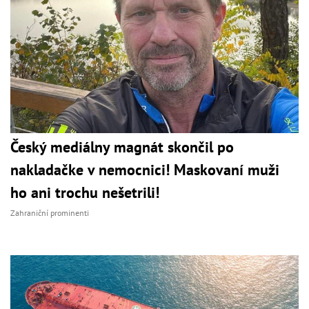
Český mediálny magnát skončil po
nakladačke v nemocnici! Maskovaní muži
ho ani trochu nešetrili!
Zahraniční prominenti