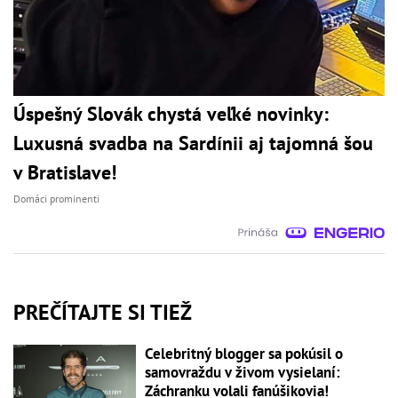
Úspešný Slovák chystá veľké novinky:
Luxusná svadba na Sardínii aj tajomná šou
v Bratislave!
Domáci prominenti
PREČÍTAJTE SI TIEŽ
Celebritný blogger sa pokúsil o
samovraždu v živom vysielaní:
Záchranku volali fanúšikovia!