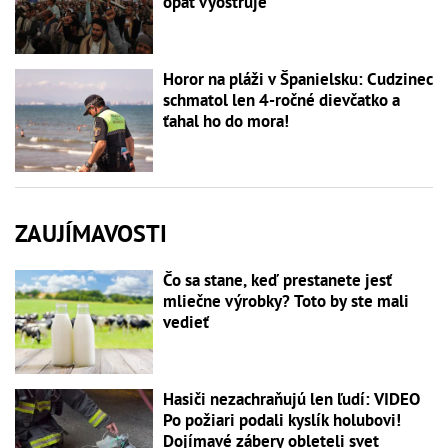
opäť vyostruje
Horor na pláži v Španielsku: Cudzinec
schmatol len 4-ročné dievčatko a
ťahal ho do mora!
ZAUJÍMAVOSTI
Čo sa stane, keď prestanete jesť
mliečne výrobky? Toto by ste mali
vedieť
Hasiči nezachraňujú len ľudí: VIDEO
Po požiari podali kyslík holubovi!
Dojímavé zábery obleteli svet