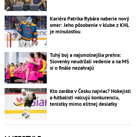
Kariéra Patrika Rybára naberie nový
smer: Jeho pôsobenie v klube z KHL
je minulosťou
Tuhý boj a najsmolnejšia prehra:
Slovenky neudržali vedenie a na MS
si o finále nezahrajú
Kto zarába v Česku najviac? Hokejisti
a futbalisti valcujú konkurenciu,
tenistky mimo elitnej desiatky