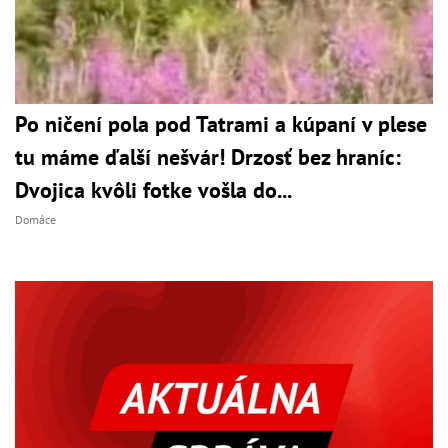
Po ničení pola pod Tatrami a kúpaní v plese
tu máme ďalší nešvár! Drzosť bez hraníc:
Dvojica kvôli fotke vošla do...
Domáce