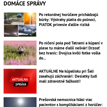
DOMÁCE SPRÁVY
Po rekordnej horúčave prichádzajú
búrky: Výstrahy platia do polnoci,
PIATOK prinesie ďalšie riziká
Po ničení pola pod Tatrami a kúpaní v
plese tu máme ďalší nešvár! Drzosť
bez hraníc: Dvojica kvôli fotke vošla
do...
AKTUÁLNE Na kúpalisku pri Šali
zasahujú záchranári: Desiatky ľudí
mali zdravotné ťažkosti!
Prešovská nemocnica hlási viac
pacientov s komplikáciami z horúčav: