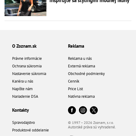
inšpirujte sa stylingmi módnej ikony
O Zoznam.sk
Reklama
Právne informácie
Reklama u nás
Ochrana súkromia
Externá reklama
Nastavenie súkromia
Obchodné podmienky
Kariéra u nás
Cenník
Napíšte nám
Price List
Nariadenie DSA
Natívna reklama
Kontakty
Spravodajstvo
© 1997 – 2026 Zoznam, s.r.o.
Autorské práva sú vyhradené.
Produktové oddelenie