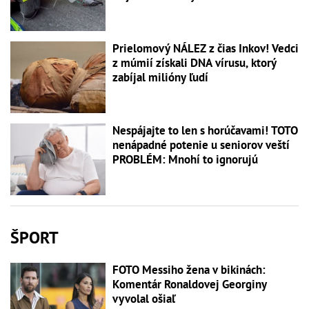
Prielomový NÁLEZ z čias Inkov! Vedci
z múmií získali DNA vírusu, ktorý
zabíjal milióny ľudí
Nespájajte to len s horúčavami! TOTO
nenápadné potenie u seniorov veští
PROBLÉM: Mnohí to ignorujú
ŠPORT
FOTO Messiho žena v bikinách:
Komentár Ronaldovej Georginy
vyvolal ošiaľ