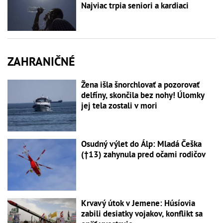
Najviac trpia seniori a kardiaci
ZAHRANIČNÉ
Žena išla šnorchlovať a pozorovať
delfíny, skončila bez nohy! Úlomky
jej tela zostali v mori
Osudný výlet do Álp: Mladá Češka
(†13) zahynula pred očami rodičov
Krvavý útok v Jemene: Húsíovia
zabili desiatky vojakov, konflikt sa