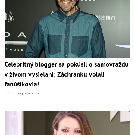
Celebritný blogger sa pokúsil o samovraždu
v živom vysielaní: Záchranku volali
fanúšikovia!
Zahraniční prominenti