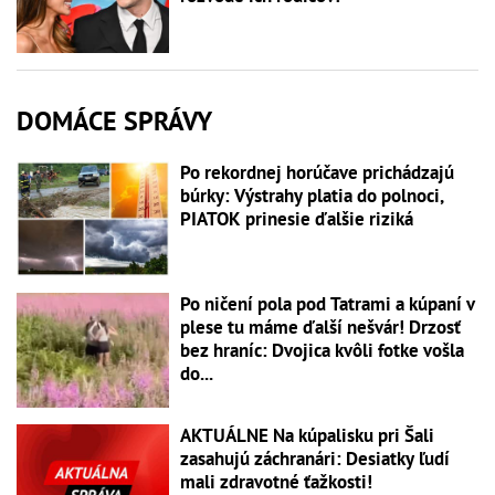
DOMÁCE SPRÁVY
Po rekordnej horúčave prichádzajú
búrky: Výstrahy platia do polnoci,
PIATOK prinesie ďalšie riziká
Po ničení pola pod Tatrami a kúpaní v
plese tu máme ďalší nešvár! Drzosť
bez hraníc: Dvojica kvôli fotke vošla
do...
AKTUÁLNE Na kúpalisku pri Šali
zasahujú záchranári: Desiatky ľudí
mali zdravotné ťažkosti!