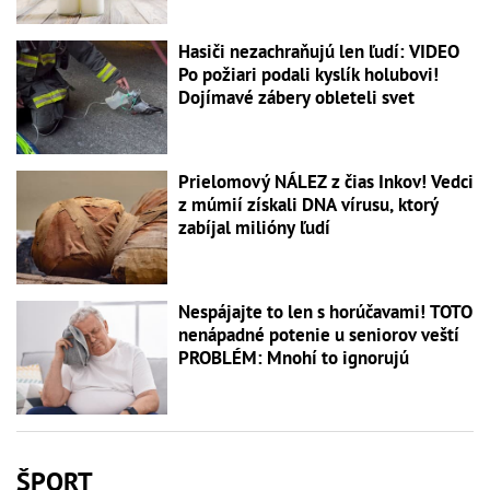
Hasiči nezachraňujú len ľudí: VIDEO
Po požiari podali kyslík holubovi!
Dojímavé zábery obleteli svet
Prielomový NÁLEZ z čias Inkov! Vedci
z múmií získali DNA vírusu, ktorý
zabíjal milióny ľudí
Nespájajte to len s horúčavami! TOTO
nenápadné potenie u seniorov veští
PROBLÉM: Mnohí to ignorujú
ŠPORT