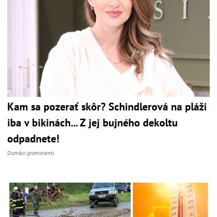
Kam sa pozerať skôr? Schindlerová na pláži
iba v bikinách... Z jej bujného dekoltu
odpadnete!
Domáci prominenti