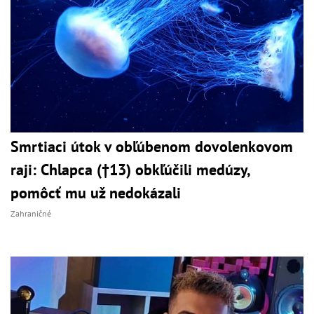
Smrtiaci útok v obľúbenom dovolenkovom
raji: Chlapca (†13) obkľúčili medúzy,
pomôcť mu už nedokázali
Zahraničné