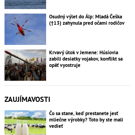
Osudný výlet do Álp: Mladá Češka
(†13) zahynula pred očami rodičov
Krvavý útok v Jemene: Húsíovia
zabili desiatky vojakov, konflikt sa
opäť vyostruje
ZAUJÍMAVOSTI
Čo sa stane, keď prestanete jesť
mliečne výrobky? Toto by ste mali
vedieť