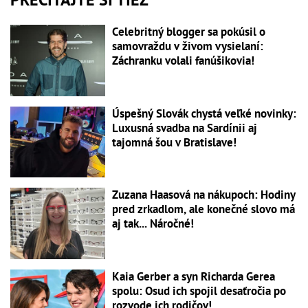
Celebritný blogger sa pokúsil o
samovraždu v živom vysielaní:
Záchranku volali fanúšikovia!
Úspešný Slovák chystá veľké novinky:
Luxusná svadba na Sardínii aj
tajomná šou v Bratislave!
Zuzana Haasová na nákupoch: Hodiny
pred zrkadlom, ale konečné slovo má
aj tak... Náročné!
Kaia Gerber a syn Richarda Gerea
spolu: Osud ich spojil desaťročia po
rozvode ich rodičov!