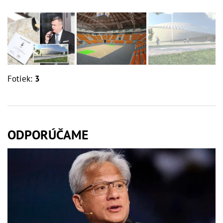
Fotiek:
3
ODPORÚČAME