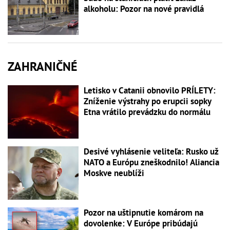
alkoholu: Pozor na nové pravidlá
ZAHRANIČNÉ
Letisko v Catanii obnovilo PRÍLETY:
Zníženie výstrahy po erupcii sopky
Etna vrátilo prevádzku do normálu
Desivé vyhlásenie veliteľa: Rusko už
NATO a Európu zneškodnilo! Aliancia
Moskve neublíži
Pozor na uštipnutie komárom na
dovolenke: V Európe pribúdajú