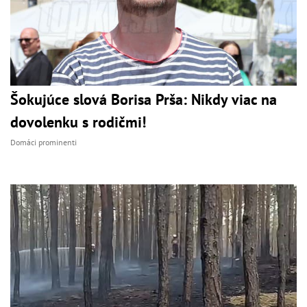
Šokujúce slová Borisa Prša: Nikdy viac na
dovolenku s rodičmi!
Domáci prominenti