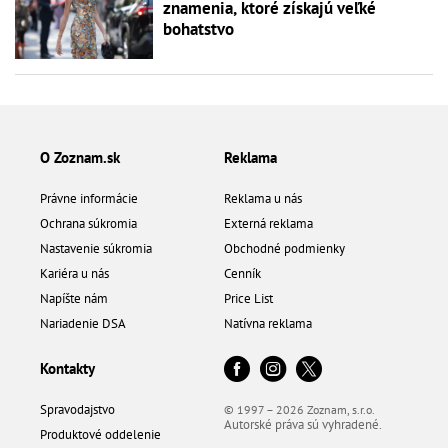
znamenia, ktoré získajú veľké
bohatstvo
O Zoznam.sk
Reklama
Právne informácie
Reklama u nás
Ochrana súkromia
Externá reklama
Nastavenie súkromia
Obchodné podmienky
Kariéra u nás
Cenník
Napíšte nám
Price List
Nariadenie DSA
Natívna reklama
Kontakty
Spravodajstvo
© 1997 – 2026 Zoznam, s.r.o.
Autorské práva sú vyhradené.
Produktové oddelenie