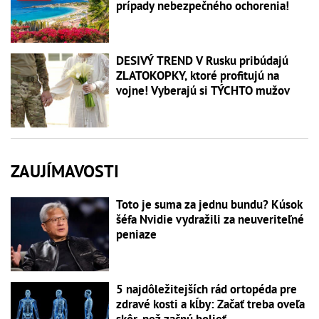
prípady nebezpečného ochorenia!
DESIVÝ TREND V Rusku pribúdajú
ZLATOKOPKY, ktoré profitujú na
vojne! Vyberajú si TÝCHTO mužov
ZAUJÍMAVOSTI
Toto je suma za jednu bundu? Kúsok
šéfa Nvidie vydražili za neuveriteľné
peniaze
5 najdôležitejších rád ortopéda pre
zdravé kosti a kĺby: Začať treba oveľa
skôr, než začnú bolieť