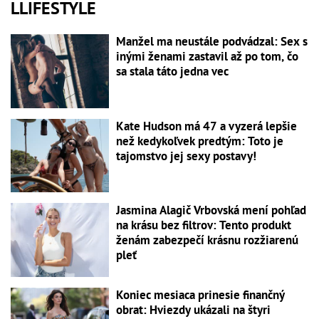
LLIFESTYLE
Manžel ma neustále podvádzal: Sex s
inými ženami zastavil až po tom, čo
sa stala táto jedna vec
Kate Hudson má 47 a vyzerá lepšie
než kedykoľvek predtým: Toto je
tajomstvo jej sexy postavy!
Jasmina Alagič Vrbovská mení pohľad
na krásu bez filtrov: Tento produkt
ženám zabezpečí krásnu rozžiarenú
pleť
Koniec mesiaca prinesie finančný
obrat: Hviezdy ukázali na štyri