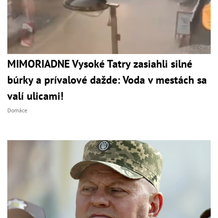
MIMORIADNE Vysoké Tatry zasiahli silné
búrky a prívalové dažde: Voda v mestách sa
valí ulicami!
Domáce