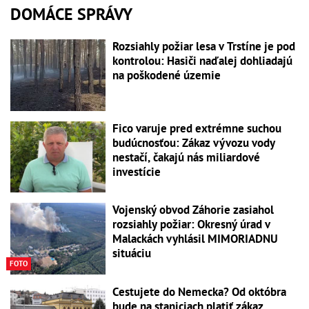
DOMÁCE SPRÁVY
Rozsiahly požiar lesa v Trstíne je pod
kontrolou: Hasiči naďalej dohliadajú
na poškodené územie
Fico varuje pred extrémne suchou
budúcnosťou: Zákaz vývozu vody
nestačí, čakajú nás miliardové
investície
Vojenský obvod Záhorie zasiahol
rozsiahly požiar: Okresný úrad v
Malackách vyhlásil MIMORIADNU
situáciu
FOTO
Cestujete do Nemecka? Od októbra
bude na staniciach platiť zákaz