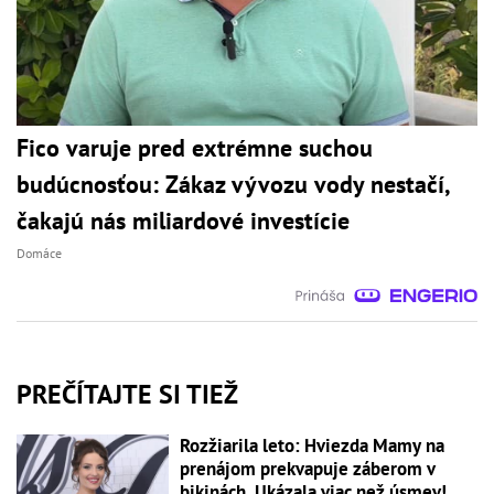
Fico varuje pred extrémne suchou
budúcnosťou: Zákaz vývozu vody nestačí,
čakajú nás miliardové investície
Domáce
PREČÍTAJTE SI TIEŽ
Rozžiarila leto: Hviezda Mamy na
prenájom prekvapuje záberom v
bikinách. Ukázala viac než úsmev!