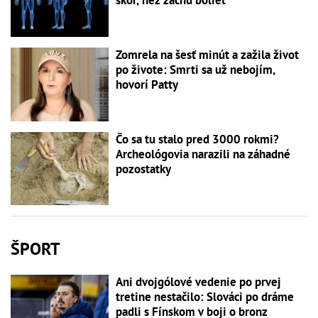
Zomrela na šesť minút a zažila život
po živote: Smrti sa už nebojím,
hovorí Patty
Čo sa tu stalo pred 3000 rokmi?
Archeológovia narazili na záhadné
pozostatky
ŠPORT
Ani dvojgólové vedenie po prvej
tretine nestačilo: Slováci po dráme
padli s Fínskom v boji o bronz