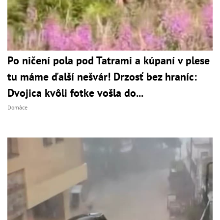
Po ničení pola pod Tatrami a kúpaní v plese
tu máme ďalší nešvár! Drzosť bez hraníc:
Dvojica kvôli fotke vošla do...
Domáce