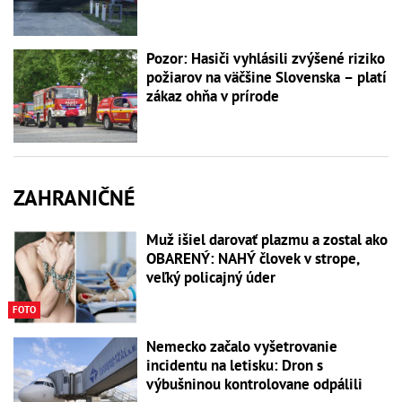
Pozor: Hasiči vyhlásili zvýšené riziko
požiarov na väčšine Slovenska – platí
zákaz ohňa v prírode
ZAHRANIČNÉ
Muž išiel darovať plazmu a zostal ako
OBARENÝ: NAHÝ človek v strope,
veľký policajný úder
FOTO
Nemecko začalo vyšetrovanie
incidentu na letisku: Dron s
výbušninou kontrolovane odpálili