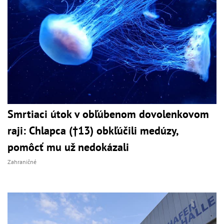
Smrtiaci útok v obľúbenom dovolenkovom
raji: Chlapca (†13) obkľúčili medúzy,
pomôcť mu už nedokázali
Zahraničné