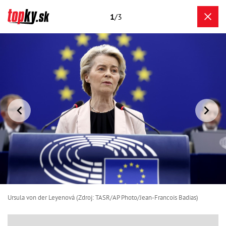
1
/3
Ursula von der Leyenová (Zdroj: TASR/AP Photo/Jean-Francois Badias)