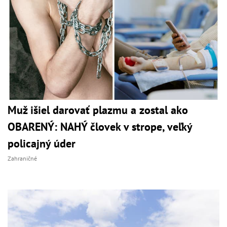
Muž išiel darovať plazmu a zostal ako
OBARENÝ: NAHÝ človek v strope, veľký
policajný úder
Zahraničné