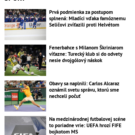
Prvá podmienka za postupom
splnená: Mladíci vďaka famóznemu
Seličovi zvíťazili proti Helvétom
Fenerbahce s Milanom Škriniarom
víťazne: Turecký klub si do odvety
nesie dvojgólový náskok
Obavy sa naplnili: Carlos Alcaraz
oznámil svetu správu, ktorú sme
nechceli počuť
Na medzinárodnej futbalovej scéne
to poriadne vrie: UEFA hrozí FIFE
bojkotom MS