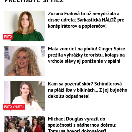
Zuzana Fialová to už nevydržala a
drsne udrela: Sarkastická NÁLOŽ pre
konšpirátorov a popieračov!
FOTO
Mala zomrieť na pódiu! Ginger Spice
prežila vyhrážky teroristu, kolaps na
vrchole slávy aj poníženie v spálni
Kam sa pozerať skôr? Schindlerová
na pláži iba v bikinách... Z jej bujného
dekoltu odpadnete!
FOTO VNÚTRI
Michael Douglas vyrazil do
spoločnosti s nádhernou dcérou:
Tomu sa hovorí dokonalosť!