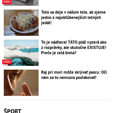
FOTO
Toto sa deje v našom tele, ak zjeme
jedno z najobľúbenejších letných
jedál!
To je nádhera! TÁTO pláž vyzerá ako
z rozprávky, ale skutočne EXISTUJE!
Prečo je celá biela?
FOTO
Raj pri mori môže skrývať pascu: Oči
vám za to nemusia poďakovať!
ŠPORT