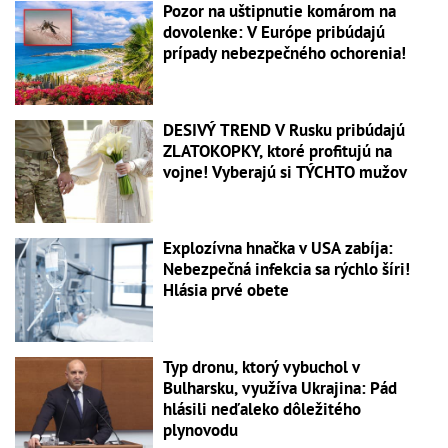
Pozor na uštipnutie komárom na
dovolenke: V Európe pribúdajú
prípady nebezpečného ochorenia!
DESIVÝ TREND V Rusku pribúdajú
ZLATOKOPKY, ktoré profitujú na
vojne! Vyberajú si TÝCHTO mužov
Explozívna hnačka v USA zabíja:
Nebezpečná infekcia sa rýchlo šíri!
Hlásia prvé obete
Typ dronu, ktorý vybuchol v
Bulharsku, využíva Ukrajina: Pád
hlásili neďaleko dôležitého
plynovodu