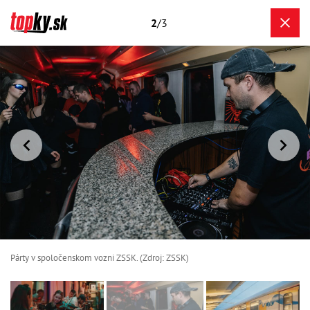
2
/3
Párty v spoločenskom vozni ZSSK. (Zdroj: ZSSK)