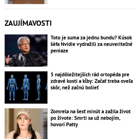
ZAUJÍMAVOSTI
Toto je suma za jednu bundu? Kúsok
šéfa Nvidie vydražili za neuveriteľné
peniaze
5 najdôležitejších rád ortopéda pre
zdravé kosti a kĺby: Začať treba oveľa
skôr, než začnú bolieť
Zomrela na šesť minút a zažila život
po živote: Smrti sa už nebojím,
hovorí Patty