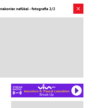
nakoniec nafúkal - fotografia 2/2
STREAM
NAŽIVO
twocolors ft. Pascal Letoublon
Break Up