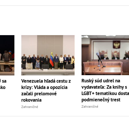
Ruský súd udrel na
Ú sa
Venezuela hľadá cestu z
vydavateľa: Za knihy s
sko
krízy: Vláda a opozícia
LGBT+ tematikou dosta
začali prelomové
podmienečný trest
rokovania
Zahraničné
Zahraničné