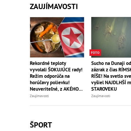
ZAUJÍMAVOSTI
FOTO
Rekordné teploty
Sucho na Dunaji od
vyvolali ŠOKUJÚCE rady!
zázrak z čias RÍMS
Režim odporúča na
RÍŠE! Na svetlo sv
horúčavy polievku!
vyšiel NAJDLHŠÍ m
Neuveriteľné, z AKÉHO
STAROVEKU
zvierata
Zaujímavosti
Zaujímavosti
ŠPORT