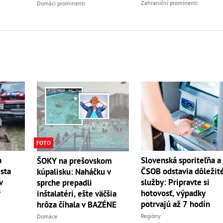
Zahraniční prominenti
Domáci prominenti
FOTO
a
Slovenská sporiteľňa a
ŠOKY na prešovskom
ista
ČSOB odstavia dôležit
kúpalisku: Naháčku v
v
služby: Pripravte si
sprche prepadli
v
hotovosť, výpadky
inštalatéri, ešte väčšia
potrvajú až 7 hodín
hrôza číhala v BAZÉNE
Regióny
Domáce