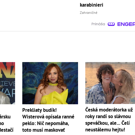
karabinieri
Zahraničné
Česká moderátorka už
Prekliaty budík!
roky randí so slávnou
ársku
Wisterová opísala ranné
speváčkou, ale... Čelí
ho
peklo: Nič nepomáha,
neustálemu hejtu!
Nestačí
toto musí maskovať