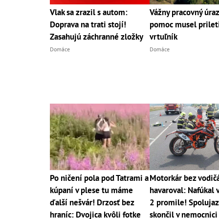
Vlak sa zrazil s autom:
Vážny pracovný úraz
Doprava na trati stojí!
pomoc musel prilet
Zasahujú záchranné zložky
vrtuľník
Domáce
Domáce
Po ničení pola pod Tatrami a
Motorkár bez vodič
kúpaní v plese tu máme
havaroval: Nafúkal 
ďalší nešvár! Drzosť bez
2 promile! Spoluja
hraníc: Dvojica kvôli fotke
skončil v nemocnici