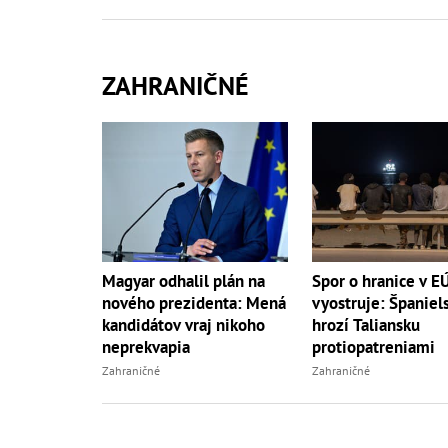
ZAHRANIČNÉ
Magyar odhalil plán na
Spor o hranice v E
nového prezidenta: Mená
vyostruje: Španiel
kandidátov vraj nikoho
hrozí Taliansku
neprekvapia
protiopatreniami
Zahraničné
Zahraničné