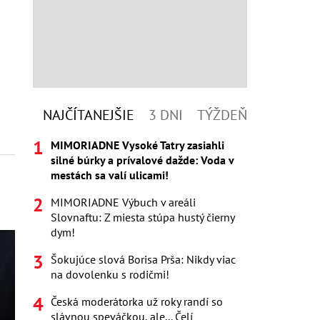
NAJČÍTANEJŠIE
3 DNI
TÝŽDEŇ
MIMORIADNE Vysoké Tatry zasiahli
silné búrky a prívalové dažde: Voda v
mestách sa valí ulicami!
MIMORIADNE Výbuch v areáli
Slovnaftu: Z miesta stúpa hustý čierny
dym!
Šokujúce slová Borisa Prša: Nikdy viac
na dovolenku s rodičmi!
Česká moderátorka už roky randí so
slávnou speváčkou, ale... Čelí