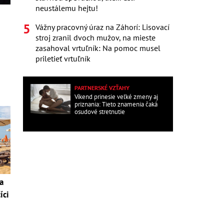
neustálemu hejtu!
Vážny pracovný úraz na Záhorí: Lisovací
stroj zranil dvoch mužov, na mieste
zasahoval vrtuľník: Na pomoc musel
priletieť vrtuľník
PARTNERSKÉ VZŤAHY
Víkend prinesie veľké zmeny aj
priznania: Tieto znamenia čaká
osudové stretnutie
a
íci