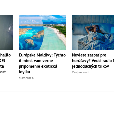
halilo
Európske Maldivy: Týchto
Neviete zaspať pre
KEJ
6 miest vám verne
horúčavy? Vedci radia 
eta
pripomenie exotickú
jednoduchých trikov
ost
idylku
Zaujímavosti
dromedar.sk