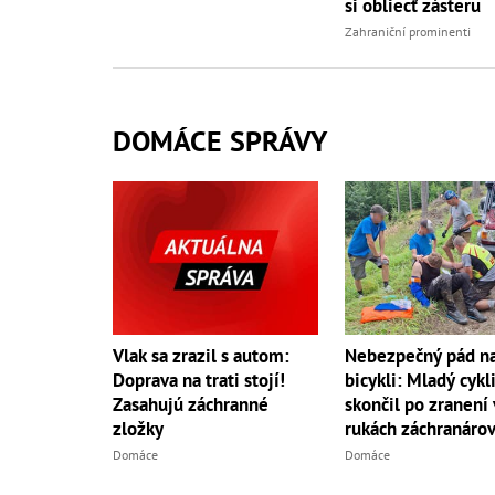
si obliecť zásteru
Zahraniční prominenti
DOMÁCE SPRÁVY
Vlak sa zrazil s autom:
Nebezpečný pád n
Doprava na trati stojí!
bicykli: Mladý cykl
Zasahujú záchranné
skončil po zranení 
zložky
rukách záchranáro
Domáce
Domáce