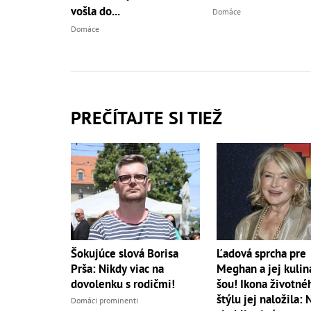
vošla do...
Domáce
Domáce
PREČÍTAJTE SI TIEŽ
Šokujúce slová Borisa
Ľadová sprcha pre
Prša: Nikdy viac na
Meghan a jej kulin
dovolenku s rodičmi!
šou! Ikona životné
štýlu jej naložila: 
Domáci prominenti