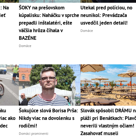
: Na
ŠOKY na prešovskom
Utekal pred políciou, no
ieť
kúpalisku: Naháčku v sprche
neunikol: Prevádzača
prepadli inštalatéri, ešte
usvedčil jeden detail!
väčšia hrôza číhala v
Domáce
BAZÉNE
Domáce
áku
Šokujúce slová Borisa Prša:
Slovák spôsobil DRÁMU n
viac ako
Nikdy viac na dovolenku s
pláži pri Benátkach: Plavč
zdec
rodičmi!
neverili vlastným očiam!
Zasahovať museli
Domáci prominenti