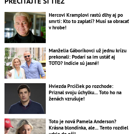
PREČÍTAJTE SI TIEŽ
Hercovi Kramplovi rastú dlhy aj po
smrti: Kto to zaplatí? Musí sa obracať
v hrobe!
Manželia Gáboríkovci už jednu krízu
prekonali: Podarí sa im ustáť aj
TOTO? Indície sú jasné!
Hviezda Prcičiek po rozchode:
Priznal svoju úchylku... Toto ho na
ženách vzrušuje!
Toto je nová Pamela Anderson?
Krásna blondínka, ale... Tento rozdiel