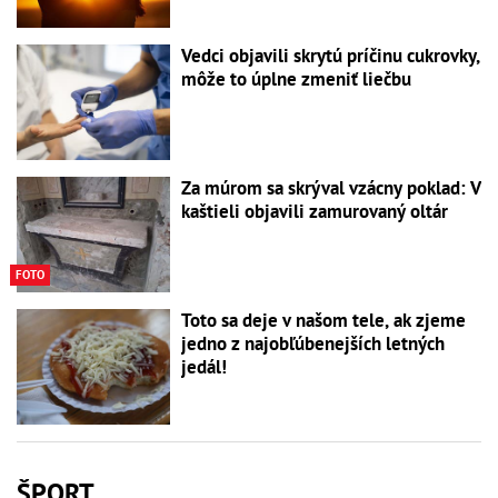
Vedci objavili skrytú príčinu cukrovky,
môže to úplne zmeniť liečbu
Za múrom sa skrýval vzácny poklad: V
kaštieli objavili zamurovaný oltár
FOTO
Toto sa deje v našom tele, ak zjeme
jedno z najobľúbenejších letných
jedál!
ŠPORT