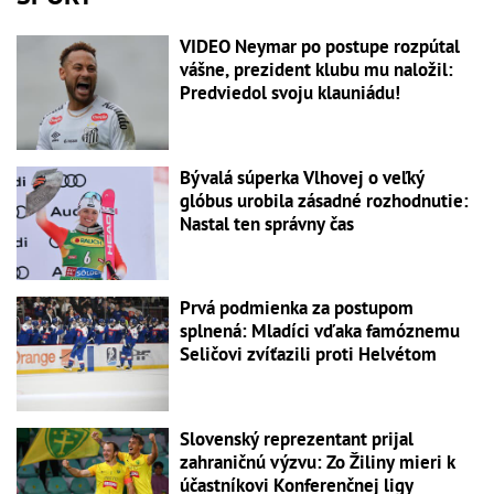
VIDEO Neymar po postupe rozpútal
vášne, prezident klubu mu naložil:
Predviedol svoju klauniádu!
Bývalá súperka Vlhovej o veľký
glóbus urobila zásadné rozhodnutie:
Nastal ten správny čas
Prvá podmienka za postupom
splnená: Mladíci vďaka famóznemu
Seličovi zvíťazili proti Helvétom
Slovenský reprezentant prijal
zahraničnú výzvu: Zo Žiliny mieri k
účastníkovi Konferenčnej ligy