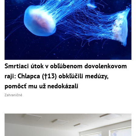
Smrtiaci útok v obľúbenom dovolenkovom
raji: Chlapca (†13) obkľúčili medúzy,
pomôcť mu už nedokázali
Zahraničné