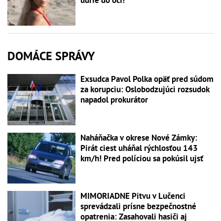
udrie do očí!
DOMÁCE SPRÁVY
Exsudca Pavol Polka opäť pred súdom
za korupciu: Oslobodzujúci rozsudok
napadol prokurátor
Naháňačka v okrese Nové Zámky:
Pirát ciest uháňal rýchlosťou 143
km/h! Pred políciou sa pokúsil ujsť
MIMORIADNE Pitvu v Lučenci
sprevádzali prísne bezpečnostné
opatrenia: Zasahovali hasiči aj