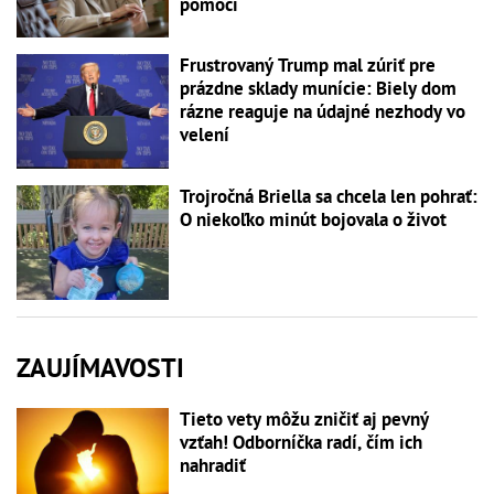
pomoci
Frustrovaný Trump mal zúriť pre
prázdne sklady munície: Biely dom
rázne reaguje na údajné nezhody vo
velení
Trojročná Briella sa chcela len pohrať:
O niekoľko minút bojovala o život
ZAUJÍMAVOSTI
Tieto vety môžu zničiť aj pevný
vzťah! Odborníčka radí, čím ich
nahradiť