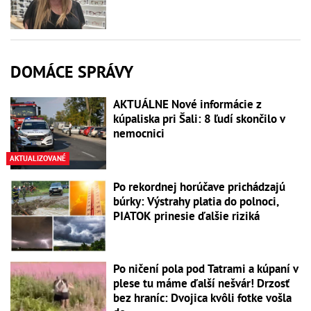
DOMÁCE SPRÁVY
AKTUÁLNE Nové informácie z
kúpaliska pri Šali: 8 ľudí skončilo v
nemocnici
AKTUALIZOVANÉ
Po rekordnej horúčave prichádzajú
búrky: Výstrahy platia do polnoci,
PIATOK prinesie ďalšie riziká
Po ničení pola pod Tatrami a kúpaní v
plese tu máme ďalší nešvár! Drzosť
bez hraníc: Dvojica kvôli fotke vošla