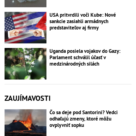
USA pritvrdili voči Kube: Nové
sankcie zasiahli armádnych
predstaviteľov aj firmy
Uganda posiela vojakov do Gazy:
Parlament schválil účasť v
medzinárodných silách
ZAUJÍMAVOSTI
Čo sa deje pod Santorini? Vedci
odhaľujú zmeny, ktoré môžu
ovplyvniť sopku