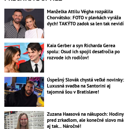
Manželka Attilu Végha rozpálila
Chorvátsko: FOTO v plavkách vyráža
dych! TAKÝTO zadok sa len tak nevidí
Kaia Gerber a syn Richarda Gerea
spolu: Osud ich spojil desaťročia po
rozvode ich rodičov!
Úspešný Slovák chystá veľké novinky:
Luxusná svadba na Santorini aj
tajomná šou v Bratislave!
Zuzana Haasová na nákupoch: Hodiny
pred zrkadlom, ale konečné slovo má
aj tak... Náročné!