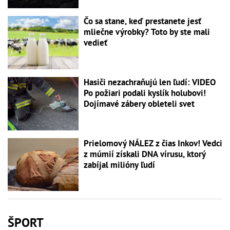
Čo sa stane, keď prestanete jesť
mliečne výrobky? Toto by ste mali
vedieť
Hasiči nezachraňujú len ľudí: VIDEO
Po požiari podali kyslík holubovi!
Dojímavé zábery obleteli svet
Prielomový NÁLEZ z čias Inkov! Vedci
z múmií získali DNA vírusu, ktorý
zabíjal milióny ľudí
ŠPORT