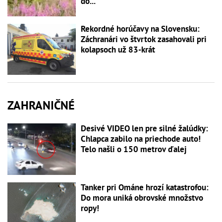
do...
Rekordné horúčavy na Slovensku:
Záchranári vo štvrtok zasahovali pri
kolapsoch už 83-krát
ZAHRANIČNÉ
Desivé VIDEO len pre silné žalúdky:
Chlapca zabilo na priechode auto!
Telo našli o 150 metrov ďalej
Tanker pri Ománe hrozí katastrofou:
Do mora uniká obrovské množstvo
ropy!