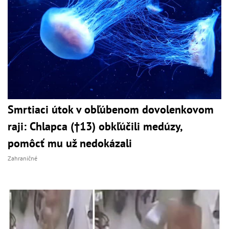
Smrtiaci útok v obľúbenom dovolenkovom
raji: Chlapca (†13) obkľúčili medúzy,
pomôcť mu už nedokázali
Zahraničné