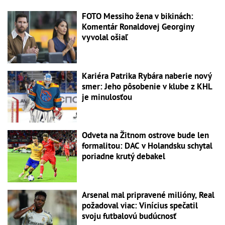
FOTO Messiho žena v bikinách:
Komentár Ronaldovej Georginy
vyvolal ošiaľ
Kariéra Patrika Rybára naberie nový
smer: Jeho pôsobenie v klube z KHL
je minulosťou
Odveta na Žitnom ostrove bude len
formalitou: DAC v Holandsku schytal
poriadne krutý debakel
Arsenal mal pripravené milióny, Real
požadoval viac: Vinícius spečatil
svoju futbalovú budúcnosť