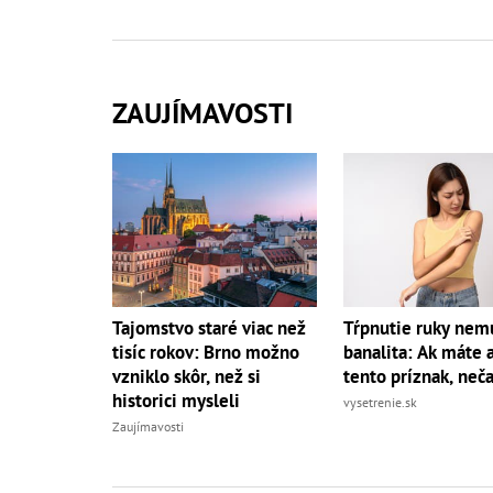
ZAUJÍMAVOSTI
Tajomstvo staré viac než
Tŕpnutie ruky nemu
tisíc rokov: Brno možno
banalita: Ak máte a
vzniklo skôr, než si
tento príznak, neč
historici mysleli
vysetrenie.sk
Zaujímavosti