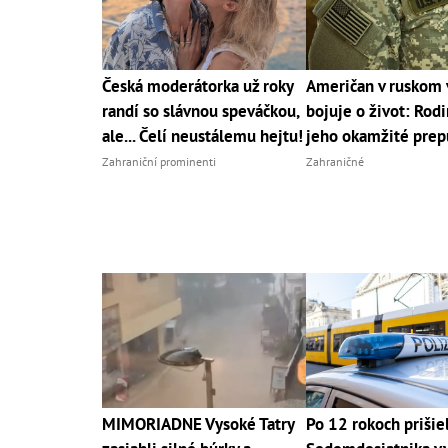
Česká moderátorka už roky
Američan v ruskom 
randí so slávnou speváčkou,
bojuje o život: Rodi
ale... Čelí neustálemu hejtu!
jeho okamžité prep
Zahraniční prominenti
Zahraničné
MIMORIADNE Vysoké Tatry
Po 12 rokoch prišiel