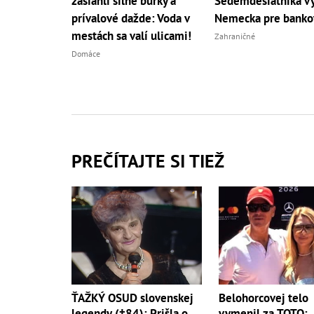
zasiahli silné búrky a
Sedemdesiatnika vy
prívalové dažde: Voda v
Nemecka pre banko
mestách sa valí ulicami!
Zahraničné
Domáce
PREČÍTAJTE SI TIEŽ
ŤAŽKÝ OSUD slovenskej
Belohorcovej telo
legendy (†84): Prišla o
vymenil za TOTO: