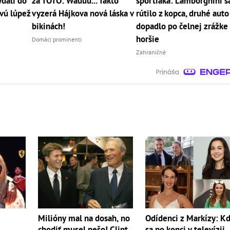
dali do
za TOTO: Wauuu... Takto
športiaka: Lamborghini s
vú lúpež
vyzerá Hájkova nová láska v
rútilo z kopca, druhé auto
bikinách!
dopadlo po čelnej zrážke
horšie
Domáci prominenti
Zahraničné
Milióny mal na dosah, no
Odídenci z Markízy: K
chodiť musel pešo! Clint
sa po konci v televízii