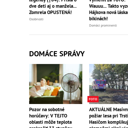
dve deti aj o manžela...
Wauuu... Takto vyz
Zomrela OPUSTENÁ!
Hájkova nová láska
bikinách!
Osobnosti
Domáci prominenti
DOMÁCE SPRÁVY
FOTO
AKTUÁLNE Masívn
Pozor na sobotné
požiar lesa pri Trst
horúčavy: V TEJTO
Hasičom komplikuj
oblasti môže teplota