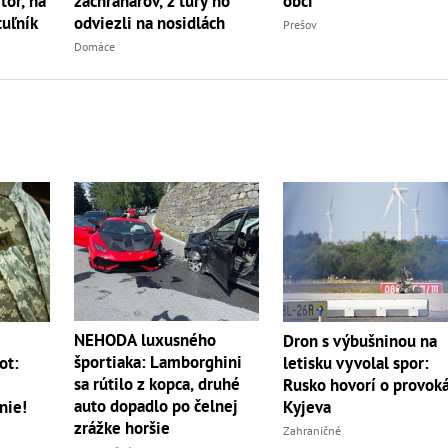
r, na
záchranárov, z túry ho
obci
uľník
odviezli na nosidlách
Prešov
Domáce
NEHODA luxusného
m
Dron s výbušninou na
športiaka: Lamborghini
ot:
letisku vyvolal spor:
sa rútilo z kopca, druhé
Rusko hovorí o provoká
auto dopadlo po čelnej
nie!
Kyjeva
zrážke horšie
Zahraničné