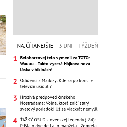
NAJČÍTANEJŠIE
3 DNI
TÝŽDEŇ
Belohorcovej telo vymenil za TOTO:
Wauuu... Takto vyzerá Hájkova nová
láska v bikinách!
Odídenci z Markízy: Kde sa po konci v
televízii usídlili?
Hrozivá predpoveď čínskeho
Nostradama: Vojna, ktorá zničí starý
svetový poriadok! Už sa viackrát nemýlil
ŤAŽKÝ OSUD slovenskej legendy (†84):
Prišla o dve deti aj o manžela... Zomrela