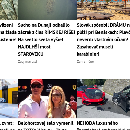
väzení
Sucho na Dunaji odhalilo
Slovák spôsobil DRÁMU n
na žiada
zázrak z čias RÍMSKEJ RÍŠE!
pláži pri Benátkach: Plavč
ustenie!
Na svetlo sveta vyšiel
neverili vlastným očiam!
NAJDLHŠÍ most
Zasahovať museli
STAROVEKU
karabinieri
Zaujímavosti
Zahraničné
 zvrat:
Belohorcovej telo vymenil
NEHODA luxusného