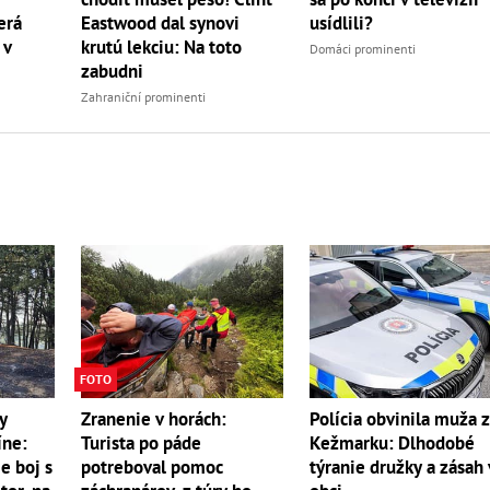
erá
Eastwood dal synovi
usídlili?
 v
krutú lekciu: Na toto
Domáci prominenti
zabudni
Zahraniční prominenti
FOTO
y
Zranenie v horách:
Polícia obvinila muža 
íne:
Turista po páde
Kežmarku: Dlhodobé
e boj s
potreboval pomoc
týranie družky a zásah 