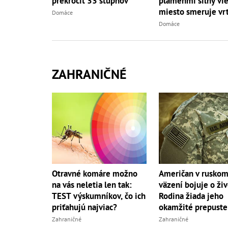
plameňmi silný vieto
prekročiť 33 stupňov
miesto smeruje vrt
Domáce
Domáce
ZAHRANIČNÉ
Otravné komáre možno
Američan v rusko
na vás neletia len tak:
väzení bojuje o živ
TEST výskumníkov, čo ich
Rodina žiada jeho
priťahujú najviac?
okamžité prepuste
Zahraničné
Zahraničné