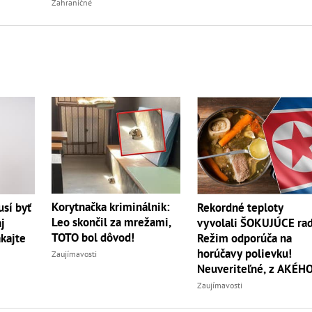
Zahraničné
Korytnačka kriminálnik:
sí byť
Rekordné teploty
Leo skončil za mrežami,
j
vyvolali ŠOKUJÚCE rad
TOTO bol dôvod!
akajte
Režim odporúča na
horúčavy polievku!
Zaujímavosti
Neuveriteľné, z AKÉH
zvierata
Zaujímavosti