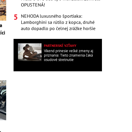
OPUSTENÁ!
NEHODA luxusného športiaka:
Lamborghini sa rútilo z kopca, druhé
a
auto dopadlo po čelnej zrážke horšie
íci
PARTNERSKÉ VZŤAHY
Víkend prinesie veľké zmeny aj
priznania: Tieto znamenia čaká
osudové stretnutie