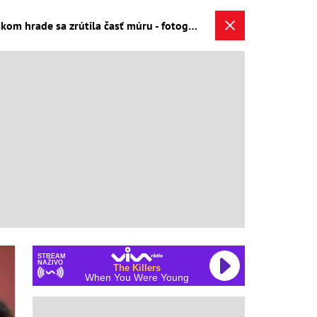
MIMORIADNY ONLINE Deň 3: Voda napáchala obrovské škody! Zaplavené autobusy, na Bratislavskom hrade sa zrútila časť múru - fotografia 9/14
STREAM
NAŽIVO
The Killers
When You Were Young