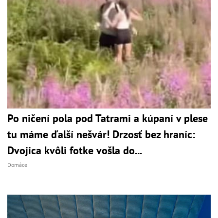
Po ničení pola pod Tatrami a kúpaní v plese
tu máme ďalší nešvár! Drzosť bez hraníc:
Dvojica kvôli fotke vošla do...
Domáce