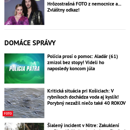
Hrôzostrašná FOTO z nemocnice a...
Zvláštny odkaz!
DOMÁCE SPRÁVY
Polícia prosí o pomoc: Aladár (61)
zmizol bez stopy! Videli ho
naposledy koncom júla
Kritická situácia pri Košiciach: V
rybníkoch dochádza voda aj kyslík!
Porybný nezažil niečo také 40 ROKOV
FOTO
Šialený incident v Nitre: Zakuklení