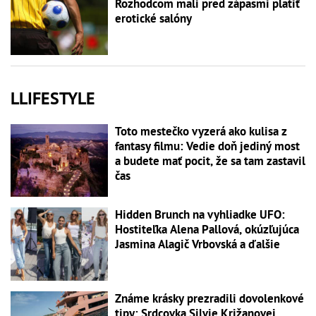
Rozhodcom mali pred zápasmi platiť
erotické salóny
LLIFESTYLE
Toto mestečko vyzerá ako kulisa z
fantasy filmu: Vedie doň jediný most
a budete mať pocit, že sa tam zastavil
čas
Hidden Brunch na vyhliadke UFO:
Hostiteľka Alena Pallová, okúzľujúca
Jasmina Alagič Vrbovská a ďalšie
Známe krásky prezradili dovolenkové
tipy: Srdcovka Silvie Križanovej,