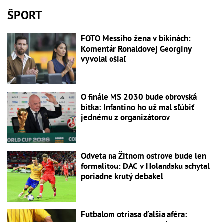
ŠPORT
FOTO Messiho žena v bikinách:
Komentár Ronaldovej Georginy
vyvolal ošiaľ
O finále MS 2030 bude obrovská
bitka: Infantino ho už mal sľúbiť
jednému z organizátorov
Odveta na Žitnom ostrove bude len
formalitou: DAC v Holandsku schytal
poriadne krutý debakel
Futbalom otriasa ďalšia aféra: