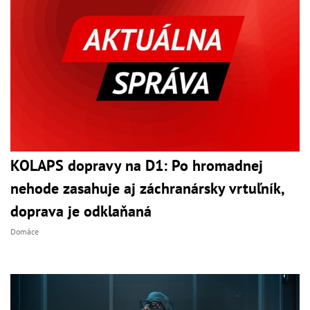
KOLAPS dopravy na D1: Po hromadnej
nehode zasahuje aj záchranársky vrtuľník,
doprava je odklaňaná
Domáce