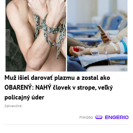
Muž išiel darovať plazmu a zostal ako
OBARENÝ: NAHÝ človek v strope, veľký
policajný úder
Zahraničné