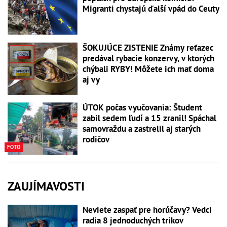
Migranti chystajú ďalší vpád do Ceuty
ŠOKUJÚCE ZISTENIE Známy reťazec
predával rybacie konzervy, v ktorých
chýbali RYBY! Môžete ich mať doma
aj vy
ÚTOK počas vyučovania: Študent
zabil sedem ľudí a 15 zranil! Spáchal
samovraždu a zastrelil aj starých
rodičov
FOTO
ZAUJÍMAVOSTI
Neviete zaspať pre horúčavy? Vedci
radia 8 jednoduchých trikov