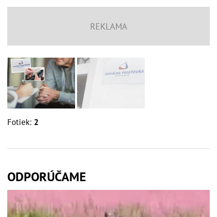
Fotiek:
2
ODPORÚČAME