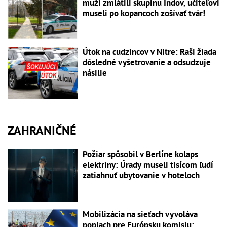
muži zmlátili skupinu Indov, učiteľovi
museli po kopancoch zošívať tvár!
Útok na cudzincov v Nitre: Raši žiada
dôsledné vyšetrovanie a odsudzuje
násilie
ZAHRANIČNÉ
Požiar spôsobil v Berlíne kolaps
elektriny: Úrady museli tisícom ľudí
zatiahnuť ubytovanie v hoteloch
Mobilizácia na sieťach vyvoláva
poplach pre Európsku komisiu: