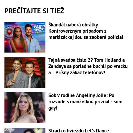
PREČÍTAJTE SI TIEŽ
Škandál naberá obrátky:
Kontroverzným prípadom z
markizáckej šou sa zaoberá polícia!
Tajná svadba číslo 2? Tom Holland a
Zendaya sa poriadne buchli po vrecku
a... Prísny zákaz telefónov!
Šok v rodine Angeliny Jolie: Po
rozvode s manželkou priznal - som
gay!
Strach o hviezdu Let's Dance: