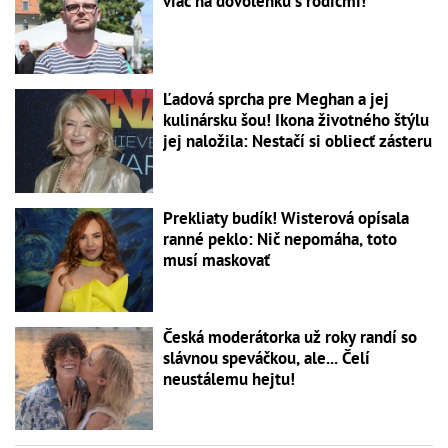
viac na dovolenku s rodičmi!
Ľadová sprcha pre Meghan a jej
kulinársku šou! Ikona životného štýlu
jej naložila: Nestačí si obliecť zásteru
Prekliaty budík! Wisterová opísala
ranné peklo: Nič nepomáha, toto
musí maskovať
Česká moderátorka už roky randí so
slávnou speváčkou, ale... Čelí
neustálemu hejtu!