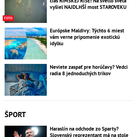
čias RÍMSKEJ RÍŠE! Na svetlo sveta
vyšiel NAJDLHŠÍ most STAROVEKU
FOTO
Európske Maldivy: Týchto 6 miest
vám verne pripomenie exotickú
idylku
Neviete zaspať pre horúčavy? Vedci
radia 8 jednoduchých trikov
ŠPORT
Haraslín na odchode zo Sparty?
Slovenský reprezentant má na stole