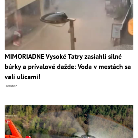
MIMORIADNE Vysoké Tatry zasiahli silné
búrky a prívalové dažde: Voda v mestách sa
valí ulicami!
Domáce