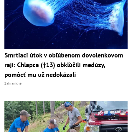
Smrtiaci útok v obľúbenom dovolenkovom
raji: Chlapca (†13) obkľúčili medúzy,
pomôcť mu už nedokázali
Zahraničné