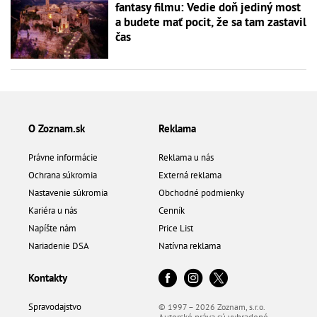
fantasy filmu: Vedie doň jediný most
a budete mať pocit, že sa tam zastavil
čas
O Zoznam.sk
Reklama
Právne informácie
Reklama u nás
Ochrana súkromia
Externá reklama
Nastavenie súkromia
Obchodné podmienky
Kariéra u nás
Cenník
Napíšte nám
Price List
Nariadenie DSA
Natívna reklama
Kontakty
Spravodajstvo
© 1997 – 2026 Zoznam, s.r.o.