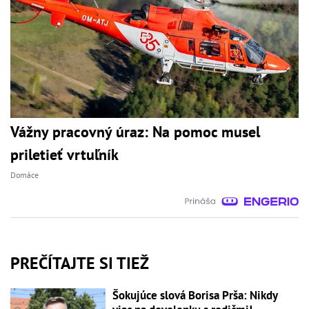
Vážny pracovný úraz: Na pomoc musel
priletieť vrtuľník
Domáce
PREČÍTAJTE SI TIEŽ
Šokujúce slová Borisa Prša: Nikdy