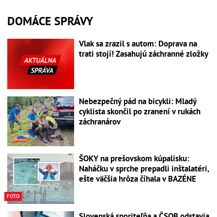
DOMÁCE SPRÁVY
Vlak sa zrazil s autom: Doprava na
trati stojí! Zasahujú záchranné zložky
Nebezpečný pád na bicykli: Mladý
cyklista skončil po zranení v rukách
záchranárov
ŠOKY na prešovskom kúpalisku:
Naháčku v sprche prepadli inštalatéri,
ešte väčšia hrôza číhala v BAZÉNE
FOTO
Slovenská sporiteľňa a ČSOB odstavia