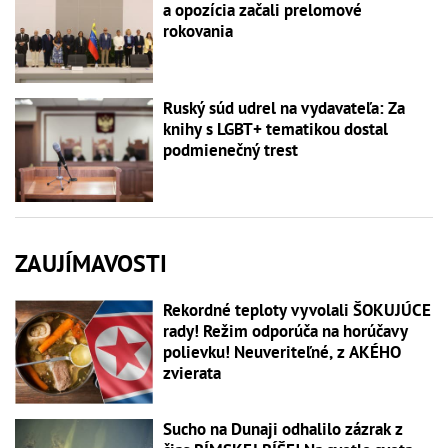
a opozícia začali prelomové
rokovania
Ruský súd udrel na vydavateľa: Za
knihy s LGBT+ tematikou dostal
podmienečný trest
ZAUJÍMAVOSTI
Rekordné teploty vyvolali ŠOKUJÚCE
rady! Režim odporúča na horúčavy
polievku! Neuveriteľné, z AKÉHO
zvierata
Sucho na Dunaji odhalilo zázrak z