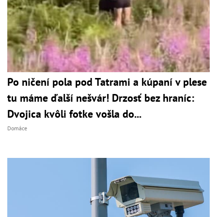
Po ničení pola pod Tatrami a kúpaní v plese
tu máme ďalší nešvár! Drzosť bez hraníc:
Dvojica kvôli fotke vošla do...
Domáce