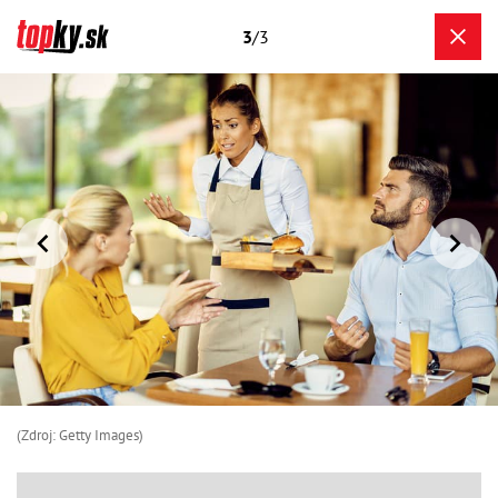
3
/3
(Zdroj: Getty Images)