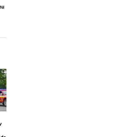
mu
v
–