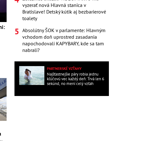
vyzerať nová Hlavná stanica v
Bratislave! Detský kútik aj bezbarierové
toalety
mi:
Absolútny ŠOK v parlamente: Hlavným
vchodom doň uprostred zasadania
napochodovali KAPYBARY, kde sa tam
nabrali?
PARTNERSKÉ VZŤAHY
Najšťastnejšie páry robia jednu
kľúčovú vec každý deň: Trvá len 6
sekúnd, no mení celý vzťah
a