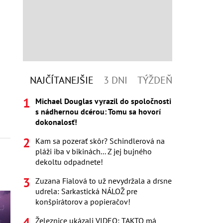
NAJČÍTANEJŠIE
3 DNI
TÝŽDEŇ
Michael Douglas vyrazil do spoločnosti
s nádhernou dcérou: Tomu sa hovorí
dokonalosť!
Kam sa pozerať skôr? Schindlerová na
pláži iba v bikinách... Z jej bujného
dekoltu odpadnete!
Zuzana Fialová to už nevydržala a drsne
udrela: Sarkastická NÁLOŽ pre
konšpirátorov a popieračov!
Železnice ukázali VIDEO: TAKTO má