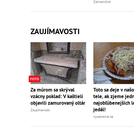
Zahraničné
ZAUJÍMAVOSTI
FOTO
Za múrom sa skrýval
Toto sa deje v naš
vzácny poklad: V kaštieli
tele, ak zjeme jed
objavili zamurovaný oltár
najobľúbenejších l
jedál!
Zaujímavosti
vysetrenie.sk