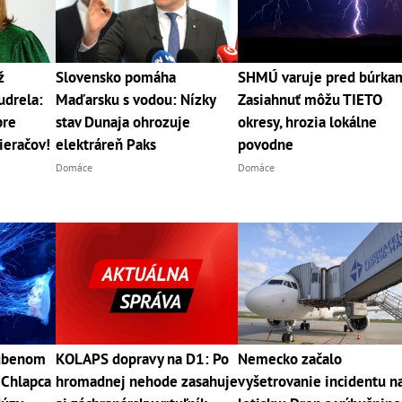
ž
Slovensko pomáha
SHMÚ varuje pred búrka
udrela:
Maďarsku s vodou: Nízky
Zasiahnuť môžu TIETO
pre
stav Dunaja ohrozuje
okresy, hrozia lokálne
ieračov!
elektráreň Paks
povodne
Domáce
Domáce
ľúbenom
KOLAPS dopravy na D1: Po
Nemecko začalo
 Chlapca
hromadnej nehode zasahuje
vyšetrovanie incidentu n