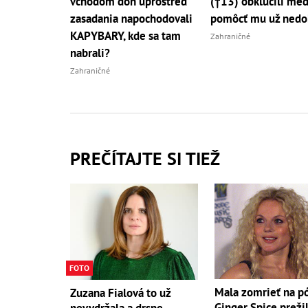
vchodom doň uprostred
(†13) obkľúčili med
zasadania napochodovali
pomôcť mu už nedo
KAPYBARY, kde sa tam
Zahraničné
nabrali?
Zahraničné
PREČÍTAJTE SI TIEŽ
FOTO
Mala zomrieť na p
Zuzana Fialová to už
Ginger Spice preži
nevydržala a drsne