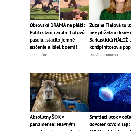
Obrovská DRÁMA na pláži:
Zuzana Fialová to u
Politik tam narobil hotovú
nevydržala a drsne 
paseku, stačilo jemné
Sarkastická NÁLOŽ 
strčenie a išiel k zemi!
konšpirátorov a pop
Zahraničné
Domáci prominenti
Absolútny ŠOK v
Smrtiaci útok v ob
parlamente: Hlavným
dovolenkovom raji: