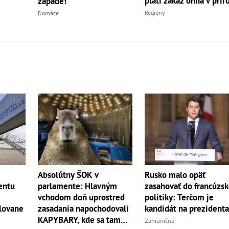
platí zákaz ohňa v prír
západe!
Regióny
Domáce
Absolútny ŠOK v
Rusko malo opäť
entu
parlamente: Hlavným
zasahovať do francúzsk
vchodom doň uprostred
politiky: Terčom je
lovane
zasadania napochodovali
kandidát na prezident
KAPYBARY, kde sa tam
Zahraničné