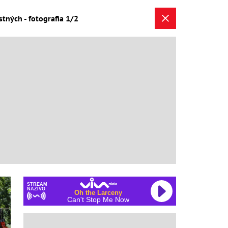
tných - fotografia 1/2
STREAM
NAŽIVO
Oh the Larceny
Can't Stop Me Now