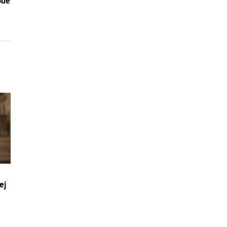
ode
ej
a