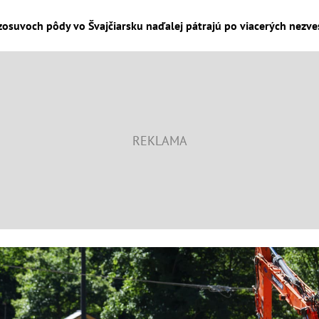
zosuvoch pôdy vo Švajčiarsku naďalej pátrajú po viacerých nezves