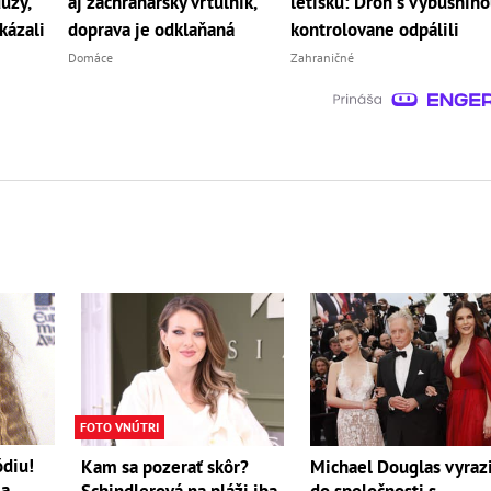
úzy,
aj záchranársky vrtuľník,
letisku: Dron s výbušnin
kázali
doprava je odklaňaná
kontrolovane odpálili
Domáce
Zahraničné
FOTO VNÚTRI
ódiu!
Kam sa pozerať skôr?
Michael Douglas vyrazi
la
Schindlerová na pláži iba
do spoločnosti s