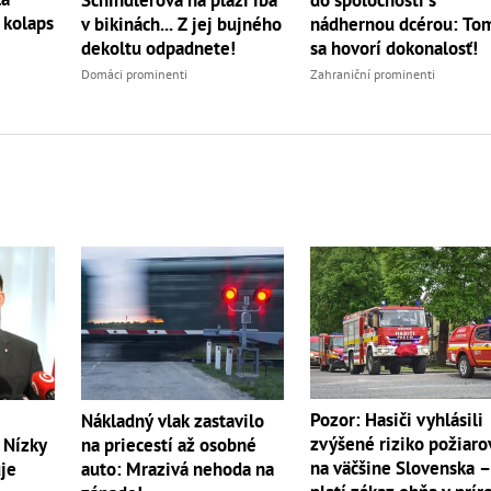
 kolaps
v bikinách... Z jej bujného
nádhernou dcérou: To
dekoltu odpadnete!
sa hovorí dokonalosť!
Domáci prominenti
Zahraniční prominenti
Pozor: Hasiči vyhlásili
Nákladný vlak zastavilo
zvýšené riziko požiaro
 Nízky
na priecestí až osobné
na väčšine Slovenska 
je
auto: Mrazivá nehoda na