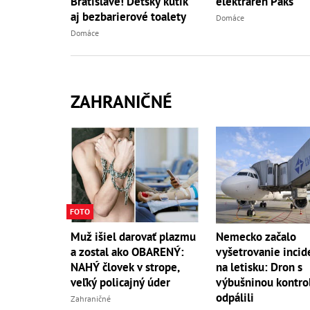
Bratislave! Detský kútik
elektráreň Paks
aj bezbarierové toalety
Domáce
Domáce
ZAHRANIČNÉ
FOTO
Muž išiel darovať plazmu
Nemecko začalo
a zostal ako OBARENÝ:
vyšetrovanie incid
NAHÝ človek v strope,
na letisku: Dron s
veľký policajný úder
výbušninou kontro
odpálili
Zahraničné