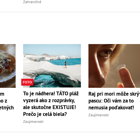
nabrali?
Zahraničné
FOTO
To je nádhera! TÁTO pláž
om
Raj pri mori môže skrý
vyzerá ako z rozprávky,
no z
pascu: Oči vám za to
ale skutočne EXISTUJE!
etných
nemusia poďakovať!
Prečo je celá biela?
Zaujímavosti
Zaujímavosti