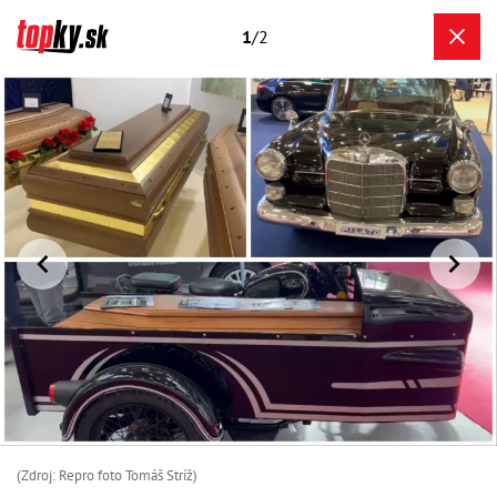
1
/2
(Zdroj: Repro foto Tomáš Stríž)