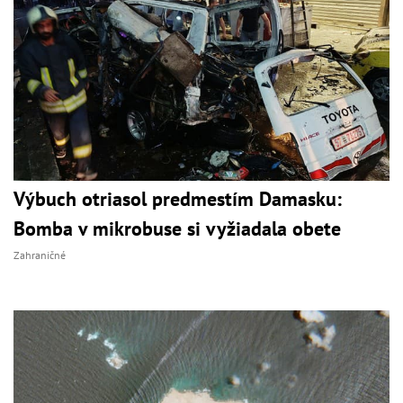
Výbuch otriasol predmestím Damasku:
Bomba v mikrobuse si vyžiadala obete
Zahraničné