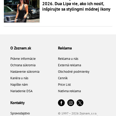
2026. Dua Lipa vie, ako ich nosiť,
inšpirujte sa stylingmi módnej ikony
O Zoznam.sk
Reklama
Právne informácie
Reklama u nás
Ochrana súkromia
Externá reklama
Nastavenie súkromia
Obchodné podmienky
Kariéra u nás
Cenník
Napíšte nám
Price List
Nariadenie DSA
Natívna reklama
Kontakty
Spravodajstvo
© 1997 – 2026 Zoznam, s.r.o.