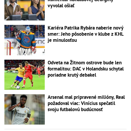
vyvolal ošiaľ
Kariéra Patrika Rybára naberie nový
smer: Jeho pôsobenie v klube z KHL
je minulosťou
Odveta na Žitnom ostrove bude len
formalitou: DAC v Holandsku schytal
poriadne krutý debakel
Arsenal mal pripravené milióny, Real
požadoval viac: Vinícius spečatil
svoju futbalovú budúcnosť