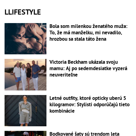
LLIFESTYLE
Bola som milenkou ženatého muža:
To, že má manželku, mi nevadilo,
hrozbou sa stala táto žena
Victoria Beckham ukázala svoju
mamu: Aj po sedemdesiatke vyzerá
neuveriteľne
Letné outfity, ktoré opticky uberú 5
kilogramov: Stylisti odporúčajú tieto
kombinácie
Bodkované šaty sú trendom leta