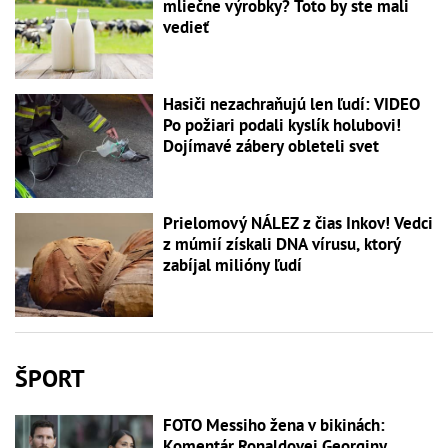
mliečne výrobky? Toto by ste mali
vedieť
Hasiči nezachraňujú len ľudí: VIDEO
Po požiari podali kyslík holubovi!
Dojímavé zábery obleteli svet
Prielomový NÁLEZ z čias Inkov! Vedci
z múmií získali DNA vírusu, ktorý
zabíjal milióny ľudí
ŠPORT
FOTO Messiho žena v bikinách:
Komentár Ronaldovej Georginy