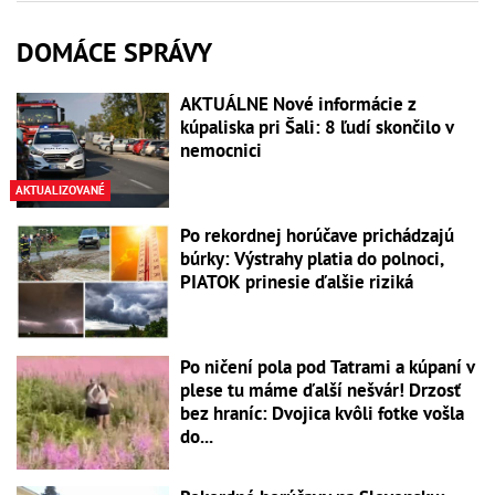
DOMÁCE SPRÁVY
AKTUÁLNE Nové informácie z
kúpaliska pri Šali: 8 ľudí skončilo v
nemocnici
AKTUALIZOVANÉ
Po rekordnej horúčave prichádzajú
búrky: Výstrahy platia do polnoci,
PIATOK prinesie ďalšie riziká
Po ničení pola pod Tatrami a kúpaní v
plese tu máme ďalší nešvár! Drzosť
bez hraníc: Dvojica kvôli fotke vošla
do...