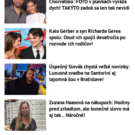
Chorvátsko: FOTO v plavkách vyráža
dych! TAKÝTO zadok sa len tak nevidí
Kaia Gerber a syn Richarda Gerea
spolu: Osud ich spojil desaťročia po
rozvode ich rodičov!
Úspešný Slovák chystá veľké novinky:
Luxusná svadba na Santorini aj
tajomná šou v Bratislave!
Zuzana Haasová na nákupoch: Hodiny
pred zrkadlom, ale konečné slovo má
aj tak... Náročné!