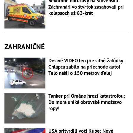
Rekordné horúčavy na Slovensku:
Záchranári vo štvrtok zasahovali pri
kolapsoch už 83-krát
ZAHRANIČNÉ
Desivé VIDEO len pre silné žalúdky:
Chlapca zabilo na priechode auto!
Telo našli o 150 metrov ďalej
Tanker pri Ománe hrozí katastrofou:
Do mora uniká obrovské množstvo
ropy!
USA pritvrdili voči Kube: Nové