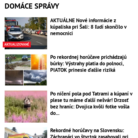
DOMÁCE SPRÁVY
AKTUÁLNE Nové informácie z
kúpaliska pri Šali: 8 ľudí skončilo v
nemocnici
AKTUALIZOVANÉ
Po rekordnej horúčave prichádzajú
búrky: Výstrahy platia do polnoci,
PIATOK prinesie ďalšie riziká
Po ničení pola pod Tatrami a kúpaní v
plese tu máme ďalší nešvár! Drzosť
bez hraníc: Dvojica kvôli fotke vošla
do...
Rekordné horúčavy na Slovensku:
Záchranári vo štvrtok zasahovali pri