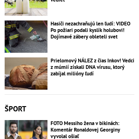
Hasiči nezachraňujú len ľudí: VIDEO
Po požiari podali kyslík holubovi!
Dojímavé zábery obleteli svet
Prielomový NÁLEZ z čias Inkov! Vedci
z múmií získali DNA vírusu, ktorý
zabíjal milióny ľudí
ŠPORT
FOTO Messiho žena v bikinách:
Komentár Ronaldovej Georginy
vyvolal ošiaľ