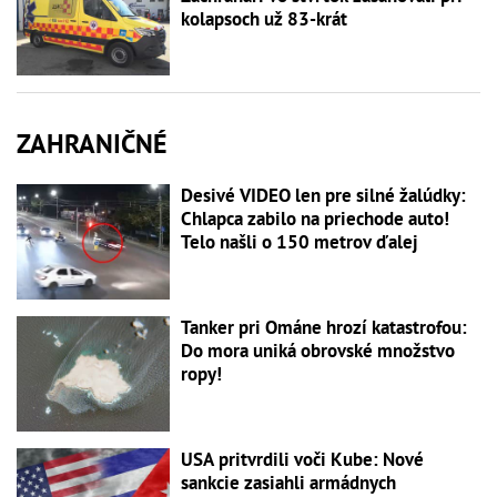
kolapsoch už 83-krát
ZAHRANIČNÉ
Desivé VIDEO len pre silné žalúdky:
Chlapca zabilo na priechode auto!
Telo našli o 150 metrov ďalej
Tanker pri Ománe hrozí katastrofou:
Do mora uniká obrovské množstvo
ropy!
USA pritvrdili voči Kube: Nové
sankcie zasiahli armádnych