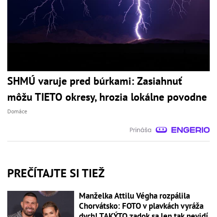
SHMÚ varuje pred búrkami: Zasiahnuť
môžu TIETO okresy, hrozia lokálne povodne
Domáce
PREČÍTAJTE SI TIEŽ
Manželka Attilu Végha rozpálila
Chorvátsko: FOTO v plavkách vyráža
dych! TAKÝTO zadok sa len tak nevidí