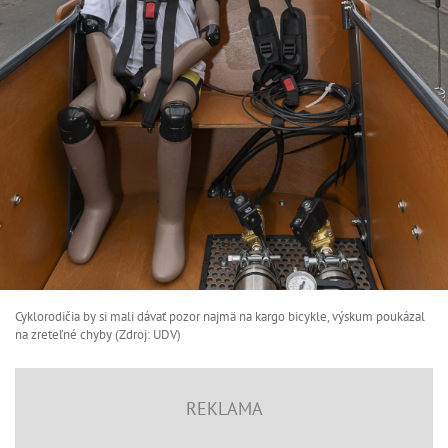
Cyklorodičia by si mali dávať pozor najmä na kargo bicykle, výskum poukázal
na zreteľné chyby (Zdroj: UDV)