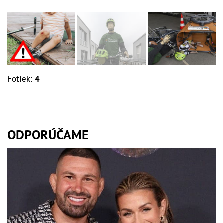
Fotiek:
4
ODPORÚČAME