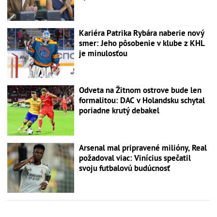
Kariéra Patrika Rybára naberie nový
smer: Jeho pôsobenie v klube z KHL
je minulosťou
Odveta na Žitnom ostrove bude len
formalitou: DAC v Holandsku schytal
poriadne krutý debakel
Arsenal mal pripravené milióny, Real
požadoval viac: Vinícius spečatil
svoju futbalovú budúcnosť