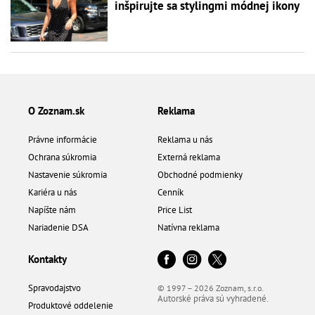
inšpirujte sa stylingmi módnej ikony
O Zoznam.sk
Reklama
Právne informácie
Reklama u nás
Ochrana súkromia
Externá reklama
Nastavenie súkromia
Obchodné podmienky
Kariéra u nás
Cenník
Napíšte nám
Price List
Nariadenie DSA
Natívna reklama
Kontakty
Spravodajstvo
© 1997 – 2026 Zoznam, s.r.o.
Autorské práva sú vyhradené.
Produktové oddelenie