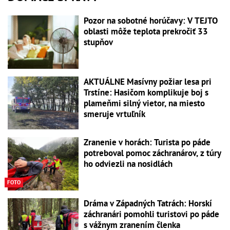
Pozor na sobotné horúčavy: V TEJTO
oblasti môže teplota prekročiť 33
stupňov
AKTUÁLNE Masívny požiar lesa pri
Trstíne: Hasičom komplikuje boj s
plameňmi silný vietor, na miesto
smeruje vrtuľník
Zranenie v horách: Turista po páde
potreboval pomoc záchranárov, z túry
ho odviezli na nosidlách
FOTO
Dráma v Západných Tatrách: Horskí
záchranári pomohli turistovi po páde
s vážnym zranením členka