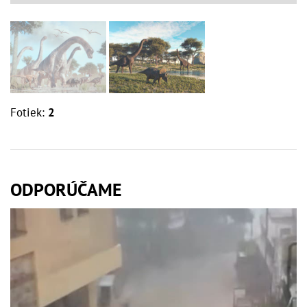
Fotiek:
2
ODPORÚČAME