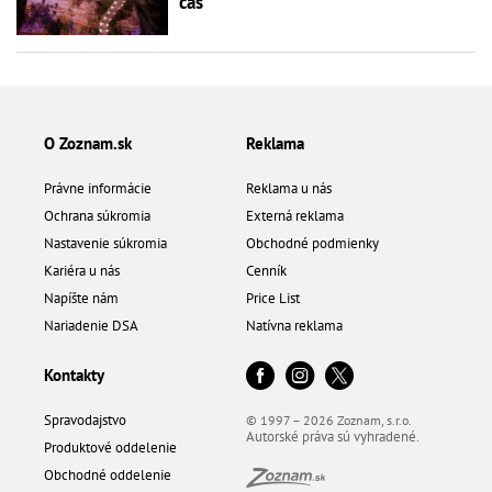
čas
O Zoznam.sk
Reklama
Právne informácie
Reklama u nás
Ochrana súkromia
Externá reklama
Nastavenie súkromia
Obchodné podmienky
Kariéra u nás
Cenník
Napíšte nám
Price List
Nariadenie DSA
Natívna reklama
Kontakty
Spravodajstvo
© 1997 – 2026 Zoznam, s.r.o.
Autorské práva sú vyhradené.
Produktové oddelenie
Obchodné oddelenie