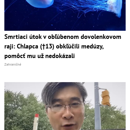
Smrtiaci útok v obľúbenom dovolenkovom
raji: Chlapca (†13) obkľúčili medúzy,
pomôcť mu už nedokázali
Zahraničné