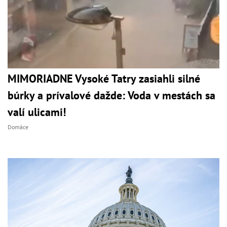
MIMORIADNE Vysoké Tatry zasiahli silné
búrky a prívalové dažde: Voda v mestách sa
valí ulicami!
Domáce