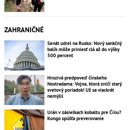
ZAHRANIČNÉ
Senát udrel na Rusko: Nový sankčný
balík môže priniesť clá až do výšky
500 percent
Hrozivá predpoveď čínskeho
Nostradama: Vojna, ktorá zničí starý
svetový poriadok! Už sa viackrát
nemýlil
Urán v zásielkach kobaltu pre Čínu?
Kongo spúšťa preverovanie