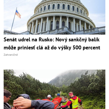
Senát udrel na Rusko: Nový sankčný balík
môže priniesť clá až do výšky 500 percent
Zahraničné