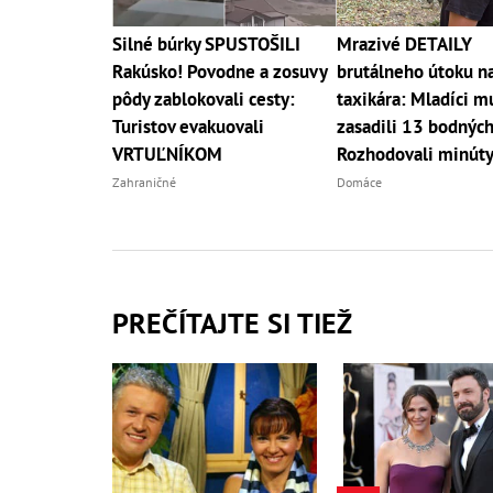
Silné búrky SPUSTOŠILI
Mrazivé DETAILY
Rakúsko! Povodne a zosuvy
brutálneho útoku n
pôdy zablokovali cesty:
taxikára: Mladíci m
Turistov evakuovali
zasadili 13 bodných
VRTUĽNÍKOM
Rozhodovali minút
Zahraničné
Domáce
PREČÍTAJTE SI TIEŽ