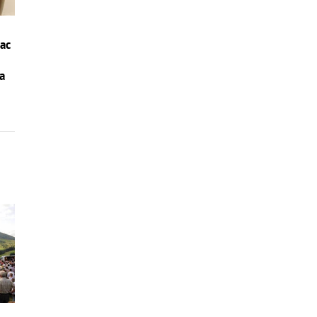
iac
la