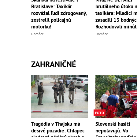
Bratislave: Taxikár
brutálneho útoku 
rozvážal ľudí zdrogovaný,
taxikára: Mladíci 
zostrelil policajnú
zasadili 13 bodnýc
motorku!
Rozhodovali minút
Domáce
Domáce
ZAHRANIČNÉ
FOTO
Tragédia v Thajsku má
Slovenskí hasiči
desivé pozadie: Chlapec
nepoľavujú: Vo