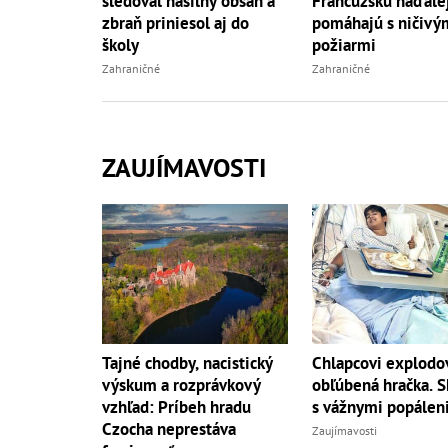
sledoval násilný obsah a
Francúzsku naďale
zbraň priniesol aj do
pomáhajú s ničivý
školy
požiarmi
Zahraničné
Zahraničné
ZAUJÍMAVOSTI
Tajné chodby, nacistický
Chlapcovi explodo
výskum a rozprávkový
obľúbená hračka. S
vzhľad: Príbeh hradu
s vážnymi popálen
Czocha neprestáva
Zaujímavosti