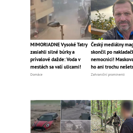
MIMORIADNE Vysoké Tatry
Český mediálny ma
zasiahli silné búrky a
skončil po nakladač
prívalové dažde: Voda v
nemocnici! Maskov
mestách sa valí ulicami!
ho ani trochu nešetr
Domáce
Zahraniční prominenti