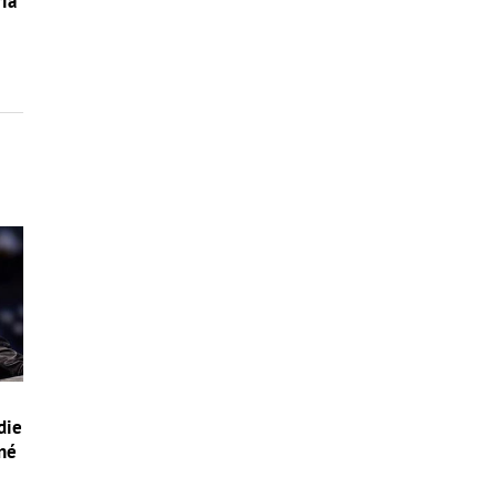
ria
die
ľné