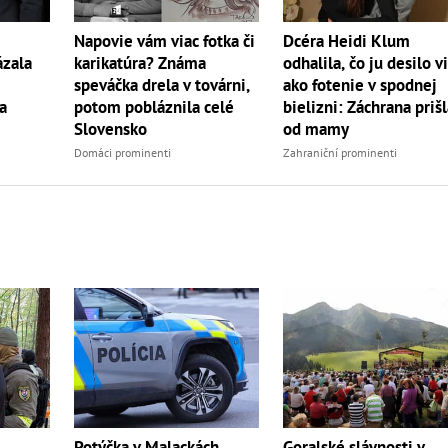
Napovie vám viac fotka či
Dcéra Heidi Klum
ázala
karikatúra? Známa
odhalila, čo ju desilo v
speváčka drela v továrni,
ako fotenie v spodnej
a
potom pobláznila celé
bielizni: Záchrana priš
Slovensko
od mamy
Domáci prominenti
Zahraniční prominenti
Goralské slávnosti v
Potýčka v Malackách