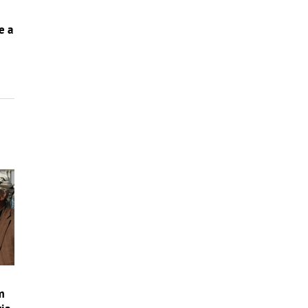
e a
m