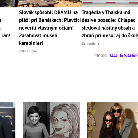
Slovák spôsobil DRÁMU na
Tragédia v Thajsku má
a
pláži pri Benátkach: Plavčíci
desivé pozadie: Chlapec
u
neverili vlastným očiam!
sledoval násilný obsah a
 rán!
Zasahovať museli
zbraň priniesol aj do škol
y
karabinieri
Zahraničné
Zahraničné