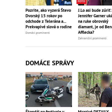
FOTO
J.Lo asi bude zúriť:
Pozrite, ako vyzerá Števo
Jennifer Garner uk
Dvorský 15 rokov po
na ruke obrovský
odchode z Telerána a...
diamant, je od Ben
Prekvapivé slová o rodine
Afflecka?
Domáci prominenti
Zahraniční prominenti
DOMÁCE SPRÁVY
Škandál na festivale v
Mrazivé DETAILY