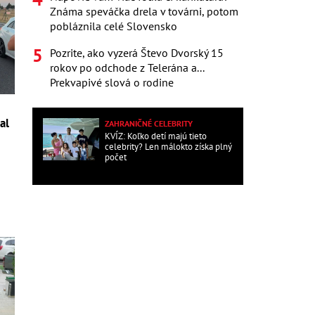
Známa speváčka drela v továrni, potom
pobláznila celé Slovensko
Pozrite, ako vyzerá Števo Dvorský 15
rokov po odchode z Telerána a...
Prekvapivé slová o rodine
al
ZAHRANIČNÉ CELEBRITY
KVÍZ: Koľko detí majú tieto
celebrity? Len málokto získa plný
počet