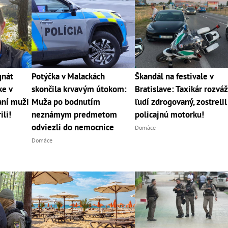
gnát
Potýčka v Malackách
Škandál na festivale v
ke v
skončila krvavým útokom:
Bratislave: Taxikár rozváž
aní muži
Muža po bodnutím
ľudí zdrogovaný, zostrelil
ili!
neznámym predmetom
policajnú motorku!
odviezli do nemocnice
Domáce
Domáce