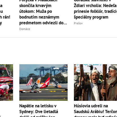
Ždiari vrcholia: Nedeľa
na
skončila krvavým
prinesie folklór, tradíci
mu
útokom: Muža po
špeciálny program
h rán!
bodnutím neznámym
y
predmetom odviezli do
Prešov
nemocnice
Domáce
Napätie na letisku v
Húsíovia udreli na
Sydney: Dve lietadlá
Saudskú Arábiu! Terčo