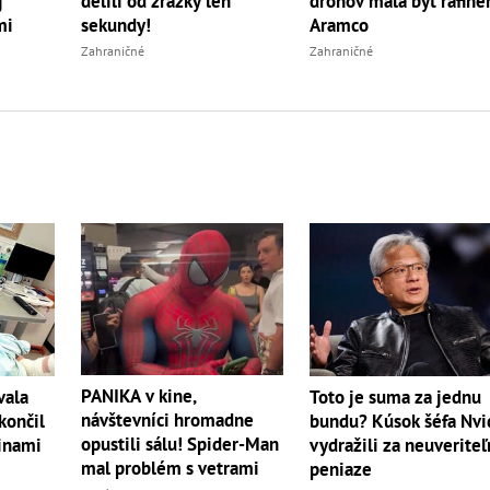
j
delili od zrážky len
dronov mala byť rafiné
mi
sekundy!
Aramco
Zahraničné
Zahraničné
PANIKA v kine,
vala
Toto je suma za jednu
návštevníci hromadne
končil
bundu? Kúsok šéfa Nvi
opustili sálu! Spider-Man
inami
vydražili za neuverite
mal problém s vetrami
peniaze