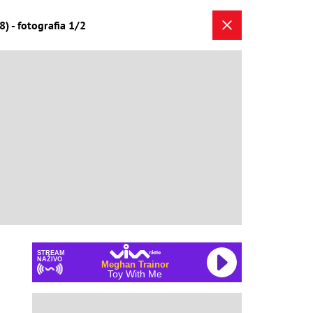
) - fotografia 1/2
STREAM
NAŽIVO
Meghan Trainor
Toy With Me