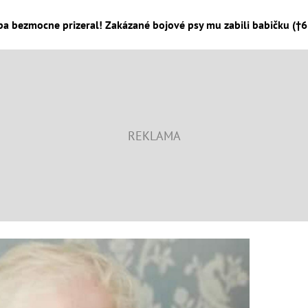
ba bezmocne prizeral! Zakázané bojové psy mu zabili babičku (†68