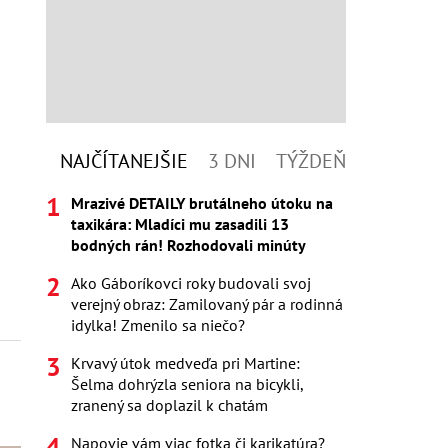
NAJČÍTANEJŠIE
3 DNI
TÝŽDEŇ
Mrazivé DETAILY brutálneho útoku na
taxikára: Mladíci mu zasadili 13
bodných rán! Rozhodovali minúty
Ako Gáboríkovci roky budovali svoj
verejný obraz: Zamilovaný pár a rodinná
idylka! Zmenilo sa niečo?
Krvavý útok medveďa pri Martine:
Šelma dohrýzla seniora na bicykli,
zranený sa doplazil k chatám
Napovie vám viac fotka či karikatúra?