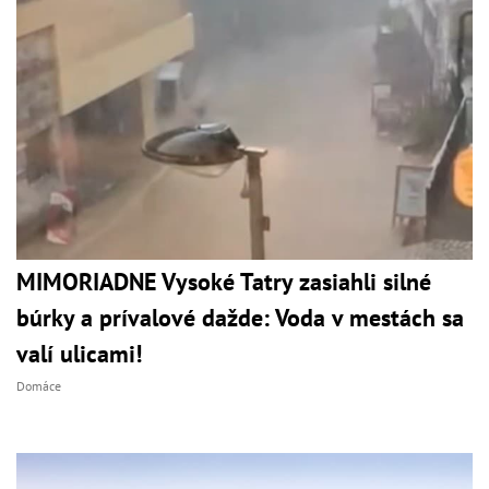
MIMORIADNE Vysoké Tatry zasiahli silné
búrky a prívalové dažde: Voda v mestách sa
valí ulicami!
Domáce