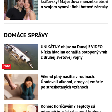
kráľovsky! Majselfova manželka básni
o svojom synovi: Robí hotové zázraky
DOMÁCE SPRÁVY
UNIKÁTNY objav na Dunaji! VIDEO
Nízka hladina odhalila potopený vrak
z druhej svetovej vojny
FOTO
Víkend plný násilia v rodinách:
Úradovali alkohol, drogy aj emócie
po stroskotaných vzťahoch
Koniec horúčavám? Teploty sú
miernejšie, výstrahy pred teplom