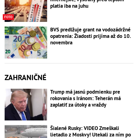
platia iba na juhu
FOTO
BVS predlžuje grant na vodozádržné
opatrenia: Žiadosti prijíma až do 10.
novembra
ZAHRANIČNÉ
Trump má jasnú podmienku pre
rokovania s Iránom: Teherán má
zaplatiť za útoky a vraždy
Šialené Rusky: VIDEO Zmeškali
lietadlo z Moskvy! Utekali za ním po