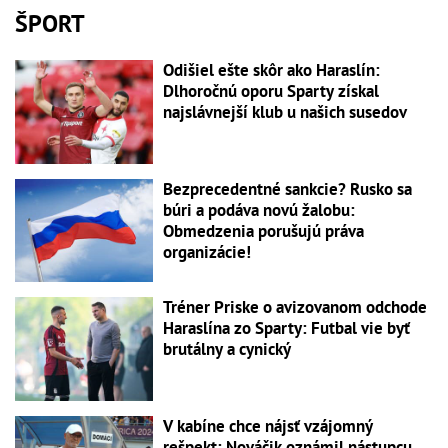
ŠPORT
Odišiel ešte skôr ako Haraslín:
Dlhoročnú oporu Sparty získal
najslávnejší klub u našich susedov
Bezprecedentné sankcie? Rusko sa
búri a podáva novú žalobu:
Obmedzenia porušujú práva
organizácie!
Tréner Priske o avizovanom odchode
Haraslína zo Sparty: Futbal vie byť
brutálny a cynický
V kabíne chce nájsť vzájomný
rešpekt: Nováčik oznámil nástupcu