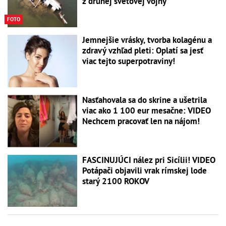
z druhej svetovej vojny
FOTO
Jemnejšie vrásky, tvorba kolagénu a
zdravý vzhľad pleti: Oplatí sa jesť
viac tejto superpotraviny!
Nasťahovala sa do skrine a ušetrila
viac ako 1 100 eur mesačne: VIDEO
Nechcem pracovať len na nájom!
FASCINUJÚCI nález pri Sicílii! VIDEO
Potápači objavili vrak rímskej lode
starý 2100 ROKOV