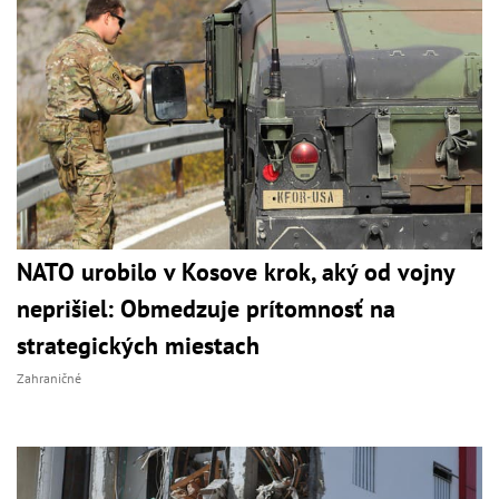
NATO urobilo v Kosove krok, aký od vojny
neprišiel: Obmedzuje prítomnosť na
strategických miestach
Zahraničné