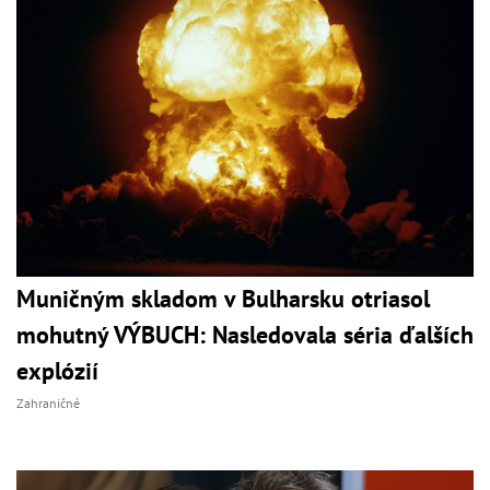
Muničným skladom v Bulharsku otriasol
mohutný VÝBUCH: Nasledovala séria ďalších
explózií
Zahraničné