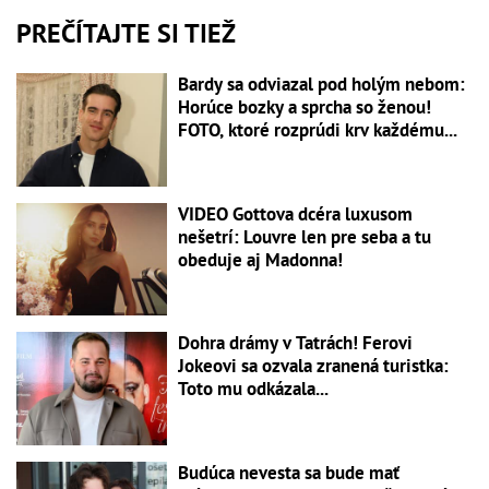
PREČÍTAJTE SI TIEŽ
Bardy sa odviazal pod holým nebom:
Horúce bozky a sprcha so ženou!
FOTO, ktoré rozprúdi krv každému...
VIDEO Gottova dcéra luxusom
nešetrí: Louvre len pre seba a tu
obeduje aj Madonna!
Dohra drámy v Tatrách! Ferovi
Jokeovi sa ozvala zranená turistka:
Toto mu odkázala...
Budúca nevesta sa bude mať