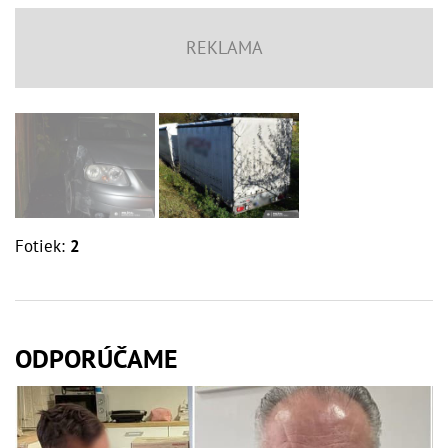
Fotiek:
2
ODPORÚČAME