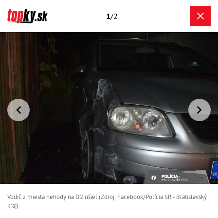
1
/2
Vodič z miesta nehody na D2 ušiel (Zdroj: Facebook/Polícia SR - Bratislavský
kraj)