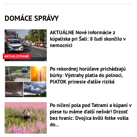
DOMÁCE SPRÁVY
AKTUÁLNE Nové informácie z
kúpaliska pri Šali: 8 ľudí skončilo v
nemocnici
AKTUALIZOVANÉ
Po rekordnej horúčave prichádzajú
búrky: Výstrahy platia do polnoci,
PIATOK prinesie ďalšie riziká
Po ničení pola pod Tatrami a kúpaní v
plese tu máme ďalší nešvár! Drzosť
bez hraníc: Dvojica kvôli fotke vošla
do...