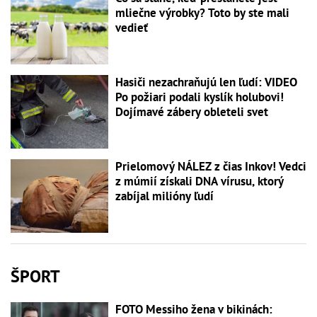
mliečne výrobky? Toto by ste mali
vedieť
Hasiči nezachraňujú len ľudí: VIDEO
Po požiari podali kyslík holubovi!
Dojímavé zábery obleteli svet
Prielomový NÁLEZ z čias Inkov! Vedci
z múmií získali DNA vírusu, ktorý
zabíjal milióny ľudí
ŠPORT
FOTO Messiho žena v bikinách: