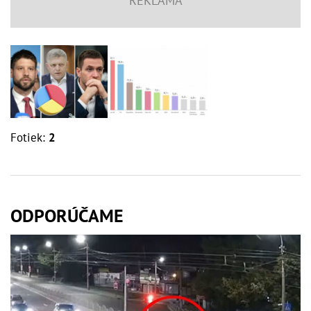
Fotiek:
2
ODPORÚČAME