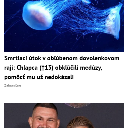
Smrtiaci útok v obľúbenom dovolenkovom
raji: Chlapca (†13) obkľúčili medúzy,
pomôcť mu už nedokázali
Zahraničné