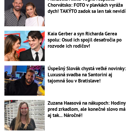
Chorvátsko: FOTO v plavkách vyráža
dych! TAKÝTO zadok sa len tak nevidí
Kaia Gerber a syn Richarda Gerea
spolu: Osud ich spojil desaťročia po
rozvode ich rodičov!
Úspešný Slovák chystá veľké novinky:
Luxusná svadba na Santorini aj
tajomná šou v Bratislave!
Zuzana Haasová na nákupoch: Hodiny
pred zrkadlom, ale konečné slovo má
aj tak... Náročné!