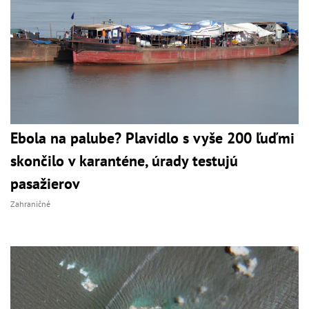
Ebola na palube? Plavidlo s vyše 200 ľuďmi
skončilo v karanténe, úrady testujú
pasažierov
Zahraničné