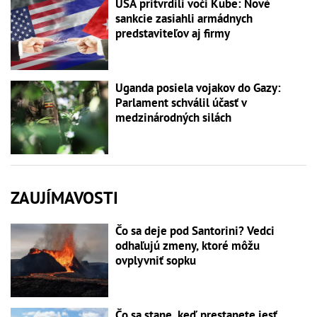
USA pritvrdili voči Kube: Nové
sankcie zasiahli armádnych
predstaviteľov aj firmy
Uganda posiela vojakov do Gazy:
Parlament schválil účasť v
medzinárodných silách
ZAUJÍMAVOSTI
Čo sa deje pod Santorini? Vedci
odhaľujú zmeny, ktoré môžu
ovplyvniť sopku
Čo sa stane, keď prestanete jesť