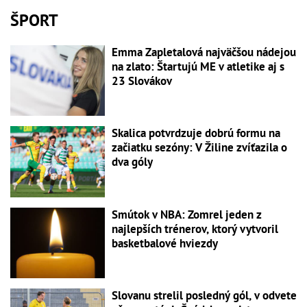
ŠPORT
Emma Zapletalová najväčšou nádejou
na zlato: Štartujú ME v atletike aj s
23 Slovákov
Skalica potvrdzuje dobrú formu na
začiatku sezóny: V Žiline zvíťazila o
dva góly
Smútok v NBA: Zomrel jeden z
najlepších trénerov, ktorý vytvoril
basketbalové hviezdy
Slovanu strelil posledný gól, v odvete