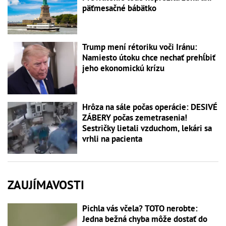
päťmesačné bábätko
Trump mení rétoriku voči Iránu:
Namiesto útoku chce nechať prehĺbiť
jeho ekonomickú krízu
Hrôza na sále počas operácie: DESIVÉ
ZÁBERY počas zemetrasenia!
Sestričky lietali vzduchom, lekári sa
vrhli na pacienta
ZAUJÍMAVOSTI
Pichla vás včela? TOTO nerobte:
Jedna bežná chyba môže dostať do