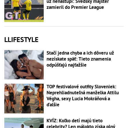
už nenastúpi: Švédsky majster
zamieril do Premier League
LLIFESTYLE
Stačí jedna chyba a ich dôveru už
nezískate späť: Tieto znamenia
odpúšťajú najťažšie
TOP festivalové outfity Sloveniek:
Neprehliadnuteľná manželka Attilu
Végha, sexy Lucia Mokráňová a
ďalšie
KVÍZ: Koľko detí majú tieto
celebrity? Len málokto získa plný