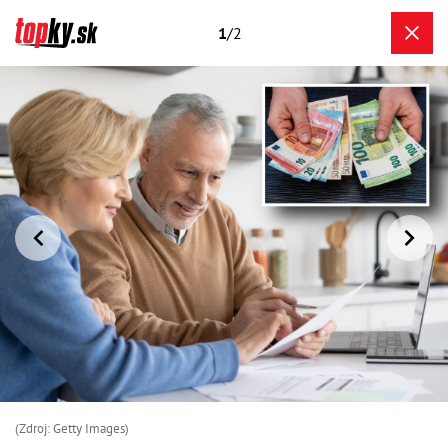
1
/2
(Zdroj: Getty Images)