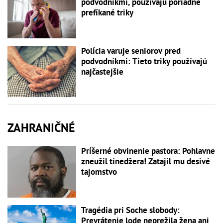
podvodníkmi, používajú poriadne
prefíkané triky
Polícia varuje seniorov pred
podvodníkmi: Tieto triky používajú
najčastejšie
ZAHRANIČNÉ
Príšerné obvinenie pastora: Pohlavne
zneužil tínedžera! Zatajil mu desivé
tajomstvo
Tragédia pri Soche slobody:
Prevrátenie lode neprežila žena ani