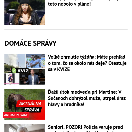
toto nebolo v pláne!
DOMÁCE SPRÁVY
Veľké zhrnutie týždňa: Máte prehľad
o tom, čo sa okolo nás deje? Otestuje
sa v KVÍZE
Ďalší útok medveďa pri Martine: V
Sučanoch dohrýzol muža, utrpel úraz
hlavy a hrudníka!
AKTUALIZOVANÉ
Seniori, POZOR! Polícia varuje pred