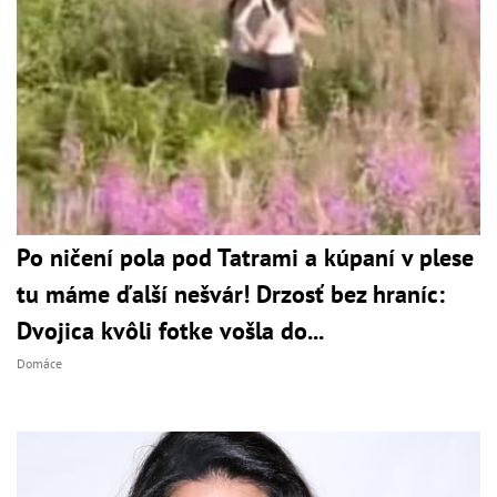
Po ničení pola pod Tatrami a kúpaní v plese
tu máme ďalší nešvár! Drzosť bez hraníc:
Dvojica kvôli fotke vošla do...
Domáce