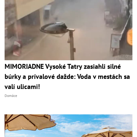
MIMORIADNE Vysoké Tatry zasiahli silné
búrky a prívalové dažde: Voda v mestách sa
valí ulicami!
Domáce