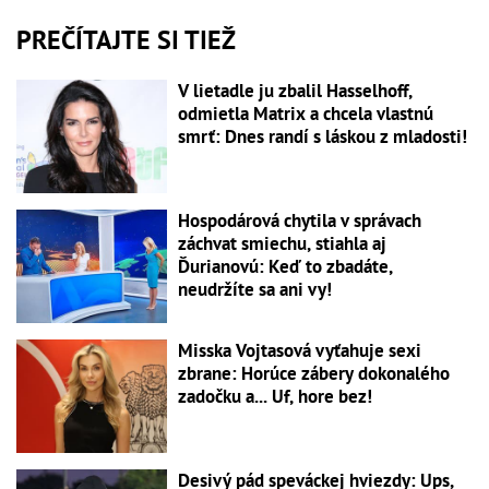
PREČÍTAJTE SI TIEŽ
V lietadle ju zbalil Hasselhoff,
odmietla Matrix a chcela vlastnú
smrť: Dnes randí s láskou z mladosti!
Hospodárová chytila v správach
záchvat smiechu, stiahla aj
Ďurianovú: Keď to zbadáte,
neudržíte sa ani vy!
Misska Vojtasová vyťahuje sexi
zbrane: Horúce zábery dokonalého
zadočku a... Uf, hore bez!
Desivý pád speváckej hviezdy: Ups,