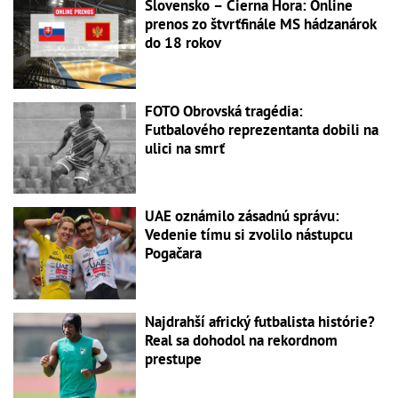
Slovensko – Čierna Hora: Online
prenos zo štvrťfinále MS hádzanárok
do 18 rokov
FOTO Obrovská tragédia:
Futbalového reprezentanta dobili na
ulici na smrť
UAE oznámilo zásadnú správu:
Vedenie tímu si zvolilo nástupcu
Pogačara
Najdrahší africký futbalista histórie?
Real sa dohodol na rekordnom
prestupe