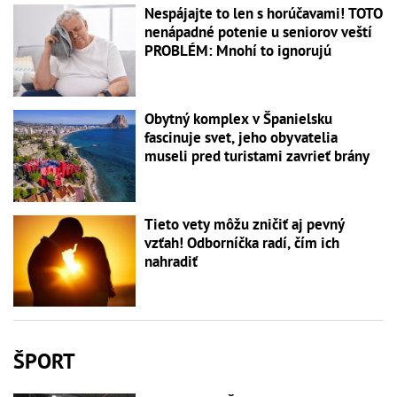
Nespájajte to len s horúčavami! TOTO
nenápadné potenie u seniorov veští
PROBLÉM: Mnohí to ignorujú
Obytný komplex v Španielsku
fascinuje svet, jeho obyvatelia
museli pred turistami zavrieť brány
Tieto vety môžu zničiť aj pevný
vzťah! Odborníčka radí, čím ich
nahradiť
ŠPORT