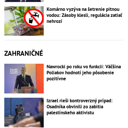
Komárno vyzýva na šetrenie pitnou
vodou: Zásoby klesli, regulácia zatiaľ
nehrozí
ZAHRANIČNÉ
Nawrocki po roku vo funkcii: Väčšina
Poliakov hodnotí jeho pôsobenie
pozitívne
Izrael rieši kontroverzný prípad:
Osadníka obvinili zo zabitia
palestínskeho aktivistu