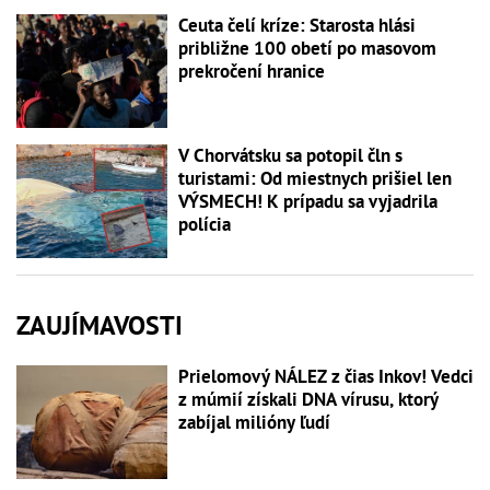
Ceuta čelí kríze: Starosta hlási
približne 100 obetí po masovom
prekročení hranice
V Chorvátsku sa potopil čln s
turistami: Od miestnych prišiel len
VÝSMECH! K prípadu sa vyjadrila
polícia
ZAUJÍMAVOSTI
Prielomový NÁLEZ z čias Inkov! Vedci
z múmií získali DNA vírusu, ktorý
zabíjal milióny ľudí