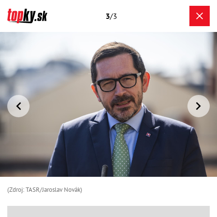
3
/3
(Zdroj: TASR/Jaroslav Novák)