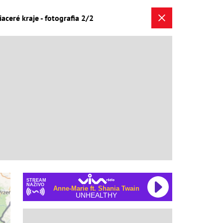
ceré kraje - fotografia 2/2
STREAM
NAŽIVO
Anne-Marie ft. Shania Twain
UNHEALTHY