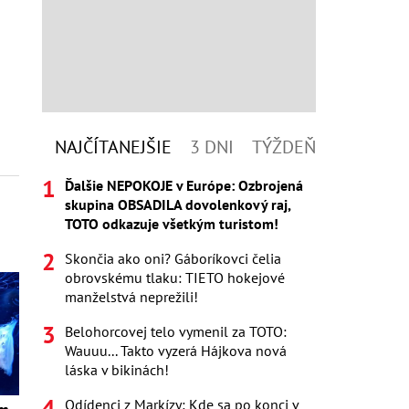
NAJČÍTANEJŠIE
3 DNI
TÝŽDEŇ
Ďalšie NEPOKOJE v Európe: Ozbrojená
skupina OBSADILA dovolenkový raj,
TOTO odkazuje všetkým turistom!
Skončia ako oni? Gáboríkovci čelia
obrovskému tlaku: TIETO hokejové
manželstvá neprežili!
Belohorcovej telo vymenil za TOTO:
Wauuu... Takto vyzerá Hájkova nová
láska v bikinách!
Odídenci z Markízy: Kde sa po konci v