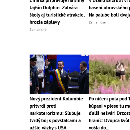
Čína sa pripravuje na silný
V Utahu sa zrútil vrt
tajfún Dolphin: Zatvára
hasení obrovského 
školy aj turistické atrakcie,
Na palube boli dvaj
hrozia záplavy
Zahraničné
Zahraničné
Nový prezident Kolumbie
Po ničení pola pod 
pritvrdí proti
kúpaní v plese tu 
narkoterorizmu: Sľubuje
ďalší nešvár! Drzos
tvrdý boj s povstalcami a
hraníc: Dvojica kvôl
užšie väzby s USA
vošla do...