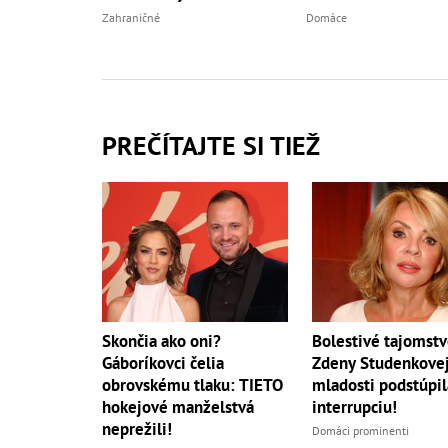
Zahraničné
Domáce
PREČÍTAJTE SI TIEŽ
Skončia ako oni?
Bolestivé tajomst
Gáboríkovci čelia
Zdeny Studenkovej
obrovskému tlaku: TIETO
mladosti podstúpil
hokejové manželstvá
interrupciu!
neprežili!
Domáci prominenti