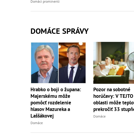
Domáci prominenti
DOMÁCE SPRÁVY
Hrabko o boji o župana:
Pozor na sobotné
Majerskému môže
horúčavy: V TEJTO
pomôcť rozdelenie
oblasti môže teplo
hlasov Mazureka a
prekročiť 33 stupň
Laššákovej
Domáce
Domáce