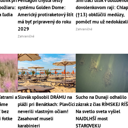
uľník pri
Pentagón chystá testy
Smrtiaci útok v obľúben
požiaru:
systému Golden Dome:
dovolenkovom raji: Chla
a ľudia
Americký protiraketový štít
(†13) obkľúčili medúzy,
má byť pripravený do roku
pomôcť mu už nedokázal
2029
Zahraničné
Zahraničné
Tatrami a
Slovák spôsobil DRÁMU na
Sucho na Dunaji odhalilo
máme
pláži pri Benátkach: Plavčíci
zázrak z čias RÍMSKEJ RÍŠ
ť bez
neverili vlastným očiam!
Na svetlo sveta vyšiel
i fotke
Zasahovať museli
NAJDLHŠÍ most
karabinieri
STAROVEKU