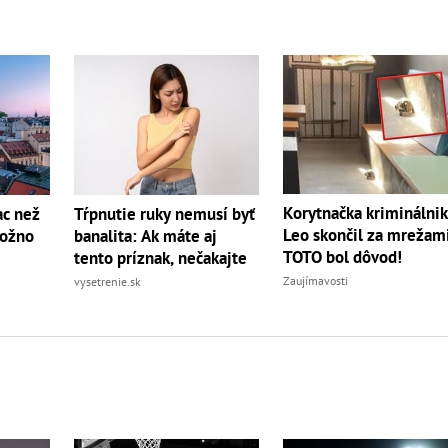
Korytnačka kriminálnik
ac než
Tŕpnutie ruky nemusí byť
Leo skončil za mrežami
možno
banalita: Ak máte aj
TOTO bol dôvod!
tento príznak, nečakajte
Zaujímavosti
vysetrenie.sk