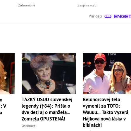
Zahraničné
Zaujímavosti
ŤAŽKÝ OSUD slovenskej
Belohorcovej telo
vo
legendy (†84): Prišla o
vymenil za TOTO:
: V
dve deti aj o manžela...
Wauuu... Takto vyzerá
a
Zomrela OPUSTENÁ!
Hájkova nová láska v
bikinách!
Osobnosti