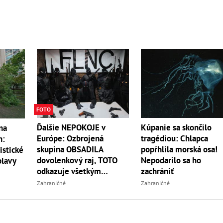
FOTO
Ďalšie NEPOKOJE v
Kúpanie sa skončilo
na
Európe: Ozbrojená
tragédiou: Chlapca
n:
skupina OBSADILA
popŕhlila morská osa!
istické
dovolenkový raj, TOTO
Nepodarilo sa ho
plavy
odkazuje všetkým
zachrániť
turistom!
Zahraničné
Zahraničné