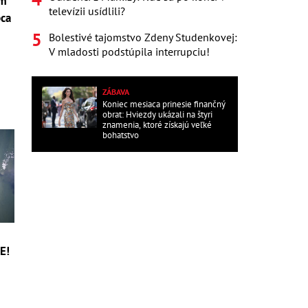
om
televízii usídlili?
pca
Bolestivé tajomstvo Zdeny Studenkovej:
V mladosti podstúpila interrupciu!
i
ZÁBAVA
Koniec mesiaca prinesie finančný
obrat: Hviezdy ukázali na štyri
znamenia, ktoré získajú veľké
bohatstvo
E!