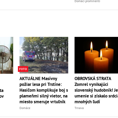
Domáci prominenti
FOTO
AKTUÁLNE Masívny
OBROVSKÁ STRATA
požiar lesa pri Trstíne:
Zomrel vynikajúci
Hasičom komplikuje boj s
slovenský hudobník! J
ta
plameňmi silný vietor, na
umenie si získalo srdci
ov
miesto smeruje vrtuľník
mnohých ľudí
Domáce
Trnava