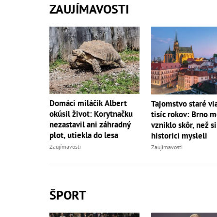
ZAUJÍMAVOSTI
Domáci miláčik Albert
Tajomstvo staré vi
okúsil život: Korytnačku
tisíc rokov: Brno 
nezastavil ani záhradný
vzniklo skôr, než si
plot, utiekla do lesa
historici mysleli
Zaujímavosti
Zaujímavosti
ŠPORT