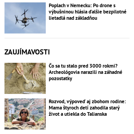
Poplach v Nemecku: Po drone s
výbušninou hlásia ďalšie bezpilotné
lietadlá nad základňou
ZAUJÍMAVOSTI
Čo sa tu stalo pred 3000 rokmi?
Archeológovia narazili na záhadné
pozostatky
Rozvod, výpoveď aj zbohom rodine:
Mama štyroch detí zahodila starý
život a utiekla do Talianska