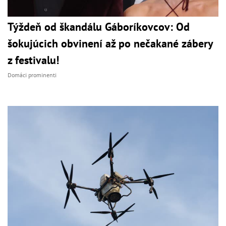
Týždeň od škandálu Gáboríkovcov: Od
šokujúcich obvinení až po nečakané zábery
z festivalu!
Domáci prominenti