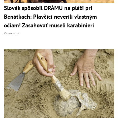
Slovák spôsobil DRÁMU na pláži pri
Benátkach: Plavčíci neverili vlastným
očiam! Zasahovať museli karabinieri
Zahraničné