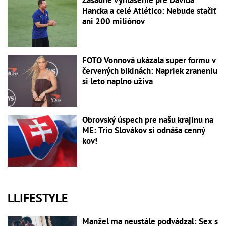
Zásadné vyhlásenie pre Dávida
Hancka a celé Atlético: Nebude stačiť
ani 200 miliónov
FOTO Vonnová ukázala super formu v
červených bikinách: Napriek zraneniu
si leto naplno užíva
Obrovský úspech pre našu krajinu na
ME: Trio Slovákov si odnáša cenný
kov!
LLIFESTYLE
Manžel ma neustále podvádzal: Sex s