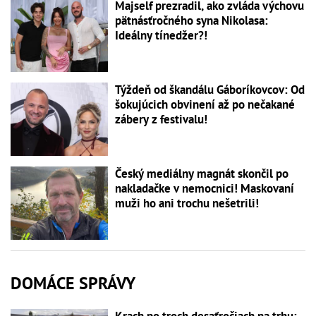
Majself prezradil, ako zvláda výchovu
pätnásťročného syna Nikolasa:
Ideálny tínedžer?!
Týždeň od škandálu Gáboríkovcov: Od
šokujúcich obvinení až po nečakané
zábery z festivalu!
Český mediálny magnát skončil po
nakladačke v nemocnici! Maskovaní
muži ho ani trochu nešetrili!
DOMÁCE SPRÁVY
Krach po troch desaťročiach na trhu: