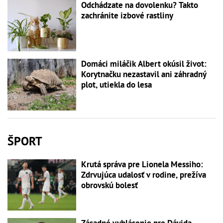
Odchádzate na dovolenku? Takto
zachránite izbové rastliny
Domáci miláčik Albert okúsil život:
Korytnačku nezastavil ani záhradný
plot, utiekla do lesa
ŠPORT
Krutá správa pre Lionela Messiho:
Zdrvujúca udalosť v rodine, prežíva
obrovskú bolesť