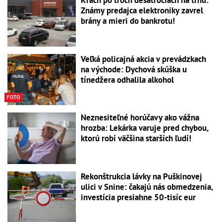
Známy predajca elektroniky zavrel
brány a mieri do bankrotu!
Veľká policajná akcia v prevádzkach
na východe: Dychová skúška u
tínedžera odhalila alkohol
FOTO
Neznesiteľné horúčavy ako vážna
hrozba: Lekárka varuje pred chybou,
ktorú robí väčšina starších ľudí!
Rekonštrukcia lávky na Puškinovej
ulici v Snine: čakajú nás obmedzenia,
investícia presiahne 50-tisíc eur