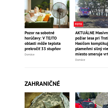
FOTO
AKTUÁLNE Masívn
Pozor na sobotné
požiar lesa pri Trst
horúčavy: V TEJTO
Hasičom komplikuj
oblasti môže teplota
plameňmi silný vieto
prekročiť 33 stupňov
miesto smeruje vrt
Domáce
Domáce
ZAHRANIČNÉ