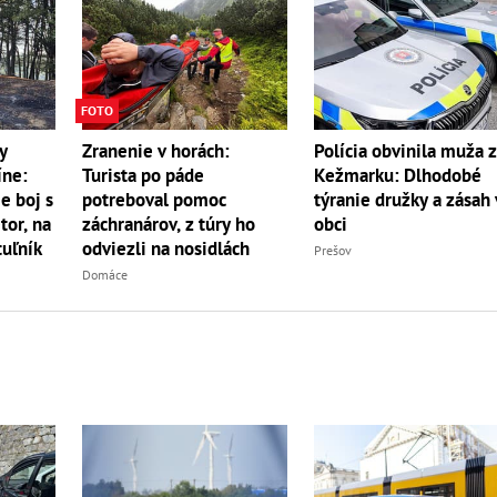
FOTO
y
Zranenie v horách:
Polícia obvinila muža 
íne:
Turista po páde
Kežmarku: Dlhodobé
e boj s
potreboval pomoc
týranie družky a zásah 
r, na
záchranárov, z túry ho
obci
uľník
odviezli na nosidlách
Prešov
Domáce