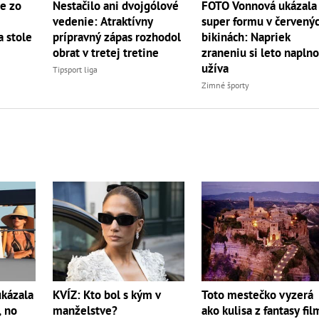
e zo
Nestačilo ani dvojgólové
FOTO Vonnová ukázala
vedenie: Atraktívny
super formu v červený
 stole
prípravný zápas rozhodol
bikinách: Napriek
obrat v tretej tretine
zraneniu si leto napln
užíva
Tipsport liga
Zimné športy
ukázala
KVÍZ: Kto bol s kým v
Toto mestečko vyzerá
, no
manželstve?
ako kulisa z fantasy fil