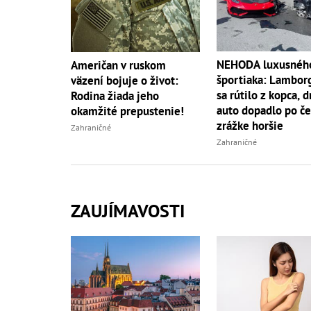
NEHODA luxusnéh
Američan v ruskom
športiaka: Lambor
väzení bojuje o život:
sa rútilo z kopca, 
Rodina žiada jeho
auto dopadlo po če
okamžité prepustenie!
zrážke horšie
Zahraničné
Zahraničné
ZAUJÍMAVOSTI