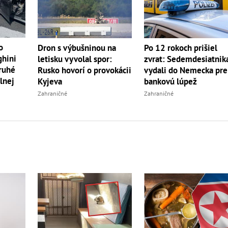
o
Dron s výbušninou na
Po 12 rokoch prišiel
ghini
letisku vyvolal spor:
zvrat: Sedemdesiatnik
druhé
Rusko hovorí o provokácii
vydali do Nemecka pre
lnej
Kyjeva
bankovú lúpež
Zahraničné
Zahraničné