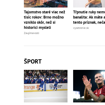
Tajomstvo staré viac než
Tŕpnutie ruky nemu
tisíc rokov: Brno možno
banalita: Ak máte a
vzniklo skôr, než si
tento príznak, neč
historici mysleli
vysetrenie.sk
Zaujímavosti
ŠPORT