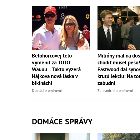
Belohorcovej telo
Milióny mal na dos
vymenil za TOTO:
chodiť musel pešo!
Wauuu... Takto vyzerá
Eastwood dal syno
Hájkova nová láska v
krutú lekciu: Na to
bikinách!
zabudni
Domáci prominenti
Zahraniční prominenti
DOMÁCE SPRÁVY