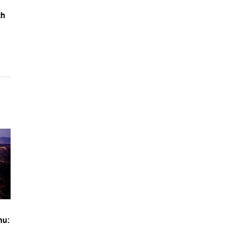
ch
o
mu: