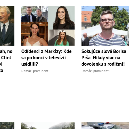
ah, no
Odídenci z Markízy: Kde
Šokujúce slová Borisa
 Clint
sa po konci v televízii
Prša: Nikdy viac na
vi
usídlili?
dovolenku s rodičmi!
to
Domáci prominenti
Domáci prominenti