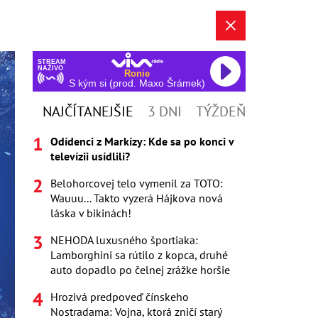
STREAM
NAŽIVO
Ronie
S kým si (prod. Maxo Šrámek)
NAJČÍTANEJŠIE
3 DNI
TÝŽDEŇ
Odídenci z Markízy: Kde sa po konci v
televízii usídlili?
Belohorcovej telo vymenil za TOTO:
Wauuu... Takto vyzerá Hájkova nová
láska v bikinách!
NEHODA luxusného športiaka:
Lamborghini sa rútilo z kopca, druhé
auto dopadlo po čelnej zrážke horšie
Hrozivá predpoveď čínskeho
Nostradama: Vojna, ktorá zničí starý