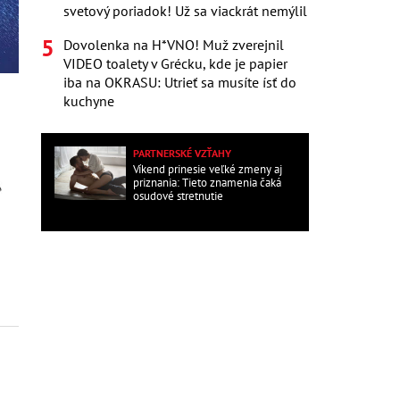
svetový poriadok! Už sa viackrát nemýlil
Dovolenka na H*VNO! Muž zverejnil
VIDEO toalety v Grécku, kde je papier
iba na OKRASU: Utrieť sa musíte ísť do
kuchyne
PARTNERSKÉ VZŤAHY
Víkend prinesie veľké zmeny aj
priznania: Tieto znamenia čaká
osudové stretnutie