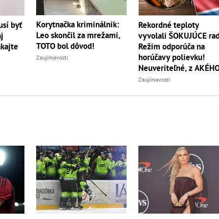
Korytnačka kriminálnik:
sí byť
Rekordné teploty
Leo skončil za mrežami,
j
vyvolali ŠOKUJÚCE rad
TOTO bol dôvod!
akajte
Režim odporúča na
horúčavy polievku!
Zaujímavosti
Neuveriteľné, z AKÉH
zvierata
Zaujímavosti