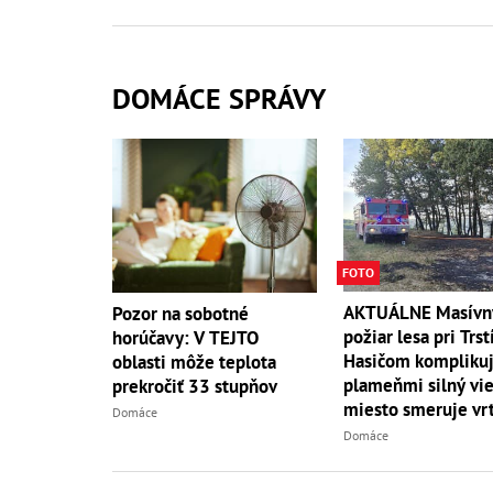
DOMÁCE SPRÁVY
FOTO
AKTUÁLNE Masívn
Pozor na sobotné
požiar lesa pri Trst
horúčavy: V TEJTO
Hasičom komplikuj
oblasti môže teplota
plameňmi silný vieto
prekročiť 33 stupňov
miesto smeruje vrt
Domáce
Domáce