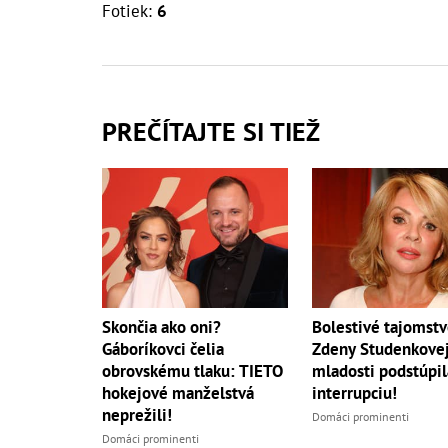
Fotiek:
6
PREČÍTAJTE SI TIEŽ
Skončia ako oni?
Bolestivé tajomst
Gáboríkovci čelia
Zdeny Studenkovej
obrovskému tlaku: TIETO
mladosti podstúpil
hokejové manželstvá
interrupciu!
neprežili!
Domáci prominenti
Domáci prominenti