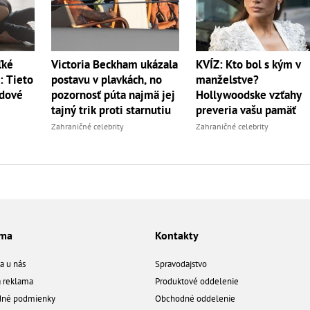
ľké
Victoria Beckham ukázala
KVÍZ: Kto bol s kým v
: Tieto
postavu v plavkách, no
manželstve?
udové
pozornosť púta najmä jej
Hollywoodske vzťahy
tajný trik proti starnutiu
preveria vašu pamäť
Zahraničné celebrity
Zahraničné celebrity
ama
Kontakty
a u nás
Spravodajstvo
á reklama
Produktové oddelenie
né podmienky
Obchodné oddelenie