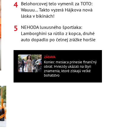
Belohorcovej telo vymenil za TOTO:
Wauuu... Takto vyzerá Hájkova nová
láska v bikinách!
NEHODA luxusného športiaka:
Lamborghini sa rútilo z kopca, druhé
auto dopadlo po čelnej zrážke horšie
ZÁBAVA
Koniec mesiaca prinesie finančný
obrat: Hviezdy ukázali na štyri
znamenia, ktoré získajú veľké
bohatstvo