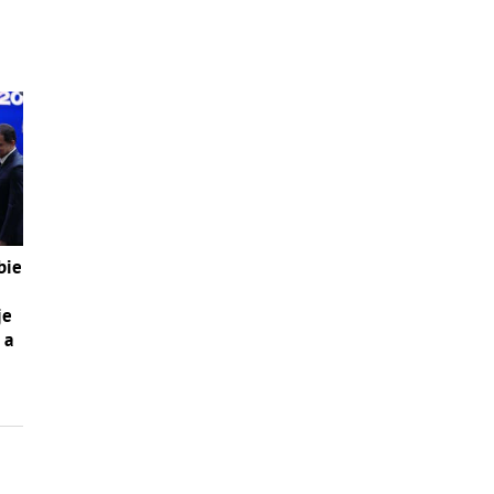
bie
je
 a