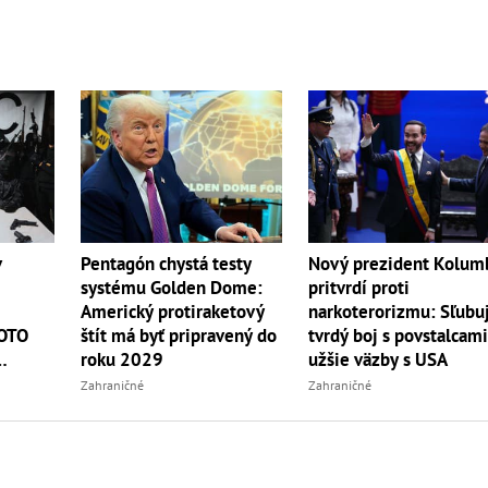
v
Pentagón chystá testy
Nový prezident Kolum
systému Golden Dome:
pritvrdí proti
Americký protiraketový
narkoterorizmu: Sľubu
TOTO
štít má byť pripravený do
tvrdý boj s povstalcami
roku 2029
užšie väzby s USA
Zahraničné
Zahraničné