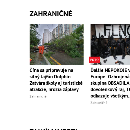
ZAHRANIČNÉ
FOTO
Ďalšie NEPOKOJE 
Čína sa pripravuje na
Európe: Ozbrojená
silný tajfún Dolphin:
skupina OBSADILA
Zatvára školy aj turistické
dovolenkový raj, 
atrakcie, hrozia záplavy
odkazuje všetkým
Zahraničné
turistom!
Zahraničné