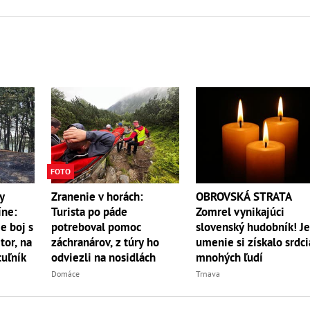
FOTO
y
Zranenie v horách:
OBROVSKÁ STRATA
íne:
Turista po páde
Zomrel vynikajúci
e boj s
potreboval pomoc
slovenský hudobník! J
r, na
záchranárov, z túry ho
umenie si získalo srdci
uľník
odviezli na nosidlách
mnohých ľudí
Domáce
Trnava