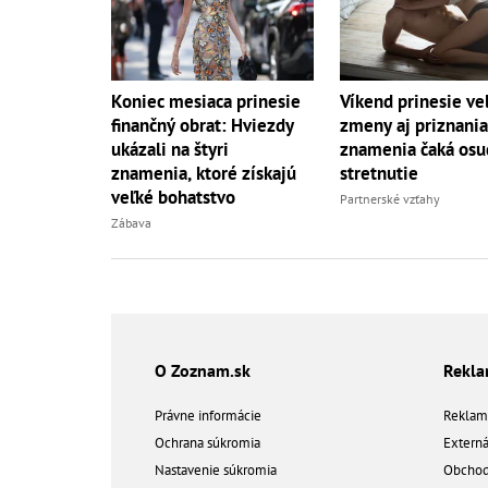
Koniec mesiaca prinesie
Víkend prinesie ve
finančný obrat: Hviezdy
zmeny aj priznania
ukázali na štyri
znamenia čaká os
znamenia, ktoré získajú
stretnutie
veľké bohatstvo
Partnerské vzťahy
Zábava
O Zoznam.sk
Rekl
Právne informácie
Reklam
Ochrana súkromia
Extern
Nastavenie súkromia
Obchod