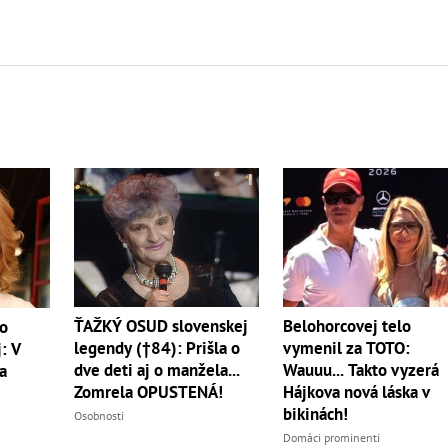
ŤAŽKÝ OSUD slovenskej
Belohorcovej telo
vo
legendy (†84): Prišla o
vymenil za TOTO:
: V
dve deti aj o manžela...
Wauuu... Takto vyzerá
a
Zomrela OPUSTENÁ!
Hájkova nová láska v
bikinách!
Osobnosti
Domáci prominenti