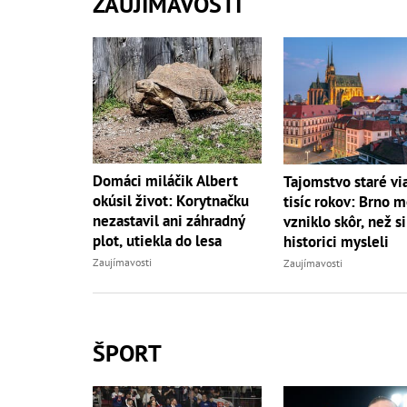
ZAUJÍMAVOSTI
Domáci miláčik Albert
Tajomstvo staré vi
okúsil život: Korytnačku
tisíc rokov: Brno 
nezastavil ani záhradný
vzniklo skôr, než si
plot, utiekla do lesa
historici mysleli
Zaujímavosti
Zaujímavosti
ŠPORT