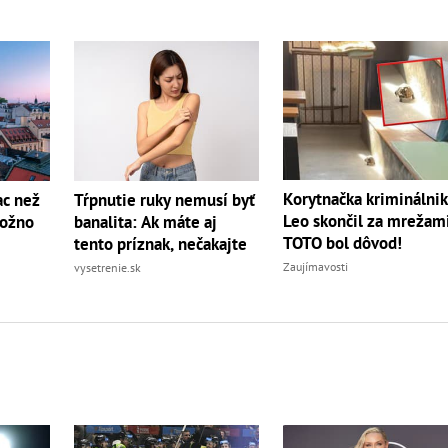
Korytnačka kriminálnik
ac než
Tŕpnutie ruky nemusí byť
Leo skončil za mrežami
možno
banalita: Ak máte aj
TOTO bol dôvod!
tento príznak, nečakajte
Zaujímavosti
vysetrenie.sk