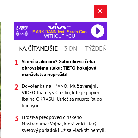
STREAM
NAŽIVO
MARK DANN feat. Sarah Cao
WITHOUT YOU
NAJČÍTANEJŠIE
3 DNI
TÝŽDEŇ
Skončia ako oni? Gáboríkovci čelia
obrovskému tlaku: TIETO hokejové
manželstvá neprežili!
Dovolenka na H*VNO! Muž zverejnil
VIDEO toalety v Grécku, kde je papier
iba na OKRASU: Utrieť sa musíte ísť do
kuchyne
Hrozivá predpoveď čínskeho
Nostradama: Vojna, ktorá zničí starý
svetový poriadok! Už sa viackrát nemýlil