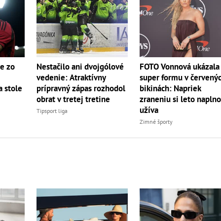
e zo
Nestačilo ani dvojgólové
FOTO Vonnová ukázala
vedenie: Atraktívny
super formu v červený
 stole
prípravný zápas rozhodol
bikinách: Napriek
obrat v tretej tretine
zraneniu si leto napln
užíva
Tipsport liga
Zimné športy