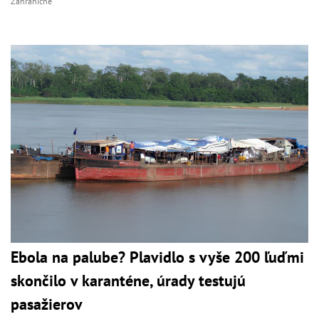
Zahraničné
Ebola na palube? Plavidlo s vyše 200 ľuďmi
skončilo v karanténe, úrady testujú
pasažierov