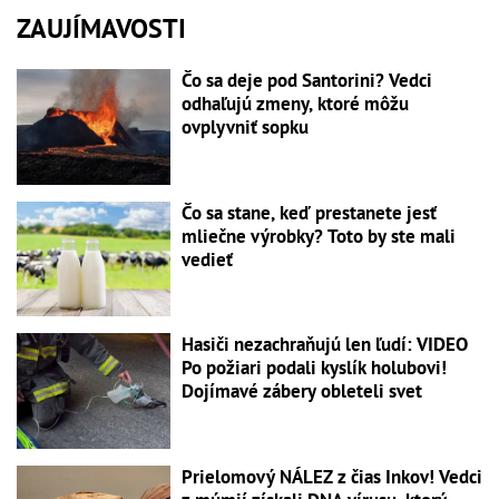
ZAUJÍMAVOSTI
Čo sa deje pod Santorini? Vedci
odhaľujú zmeny, ktoré môžu
ovplyvniť sopku
Čo sa stane, keď prestanete jesť
mliečne výrobky? Toto by ste mali
vedieť
Hasiči nezachraňujú len ľudí: VIDEO
Po požiari podali kyslík holubovi!
Dojímavé zábery obleteli svet
Prielomový NÁLEZ z čias Inkov! Vedci