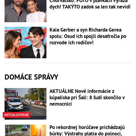
Chorvátsko: FOTO v plavkách vyráža
dych! TAKÝTO zadok sa len tak nevidí
Kaia Gerber a syn Richarda Gerea
spolu: Osud ich spojil desaťročia po
rozvode ich rodičov!
DOMÁCE SPRÁVY
AKTUÁLNE Nové informácie z
kúpaliska pri Šali: 8 ľudí skončilo v
nemocnici
AKTUALIZOVANÉ
Po rekordnej horúčave prichádzajú
búrky: Výstrahy platia do polnoci,