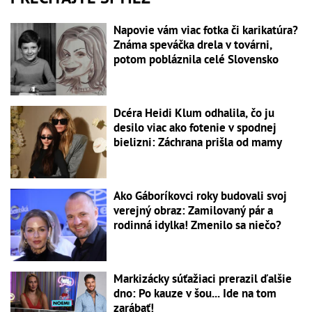
Napovie vám viac fotka či karikatúra?
Známa speváčka drela v továrni,
potom pobláznila celé Slovensko
Dcéra Heidi Klum odhalila, čo ju
desilo viac ako fotenie v spodnej
bielizni: Záchrana prišla od mamy
Ako Gáboríkovci roky budovali svoj
verejný obraz: Zamilovaný pár a
rodinná idylka! Zmenilo sa niečo?
Markizácky súťažiaci prerazil ďalšie
dno: Po kauze v šou... Ide na tom
zarábať!