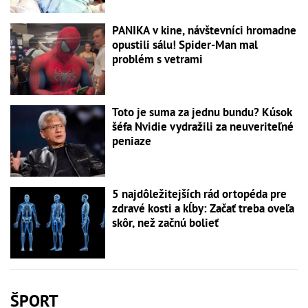
PANIKA v kine, návštevníci hromadne
opustili sálu! Spider-Man mal
problém s vetrami
Toto je suma za jednu bundu? Kúsok
šéfa Nvidie vydražili za neuveriteľné
peniaze
5 najdôležitejších rád ortopéda pre
zdravé kosti a kĺby: Začať treba oveľa
skôr, než začnú bolieť
ŠPORT