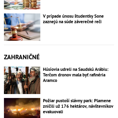
V prípade únosu študentky Sone
zaznejú na súde záverečné reči
ZAHRANIČNÉ
Húsíovia udreli na Saudskú Arábiu:
Terčom dronov mala byť rafinéria
Aramco
Požiar pustoší slávny park: Plamene
zničili už 176 hektárov, návštevníkov
evakuovali