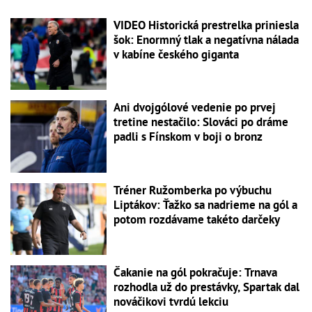
VIDEO Historická prestrelka priniesla
šok: Enormný tlak a negatívna nálada
v kabíne českého giganta
Ani dvojgólové vedenie po prvej
tretine nestačilo: Slováci po dráme
padli s Fínskom v boji o bronz
Tréner Ružomberka po výbuchu
Liptákov: Ťažko sa nadrieme na gól a
potom rozdávame takéto darčeky
Čakanie na gól pokračuje: Trnava
rozhodla už do prestávky, Spartak dal
nováčikovi tvrdú lekciu