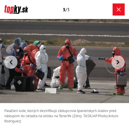
3
/3
Pasažieri lode, ktorých dezinfikujú zástupcovia španielskych úradov pred
nástupom do lietadla na letisku na Tenerife (Zdroj: TASR/AP Photo/Arturo
Rodriguez)