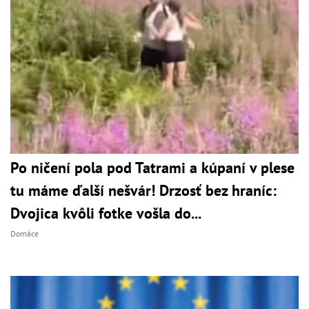
Po ničení pola pod Tatrami a kúpaní v plese
tu máme ďalší nešvár! Drzosť bez hraníc:
Dvojica kvôli fotke vošla do...
Domáce