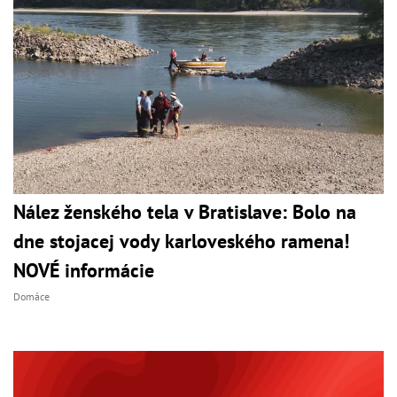
Nález ženského tela v Bratislave: Bolo na
dne stojacej vody karloveského ramena!
NOVÉ informácie
Domáce