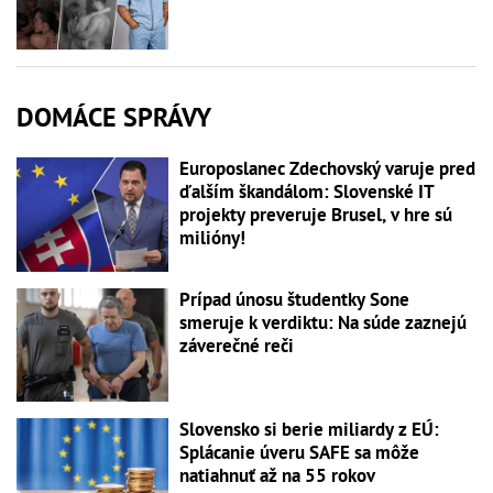
DOMÁCE SPRÁVY
Europoslanec Zdechovský varuje pred
ďalším škandálom: Slovenské IT
projekty preveruje Brusel, v hre sú
milióny!
Prípad únosu študentky Sone
smeruje k verdiktu: Na súde zaznejú
záverečné reči
Slovensko si berie miliardy z EÚ:
Splácanie úveru SAFE sa môže
natiahnuť až na 55 rokov