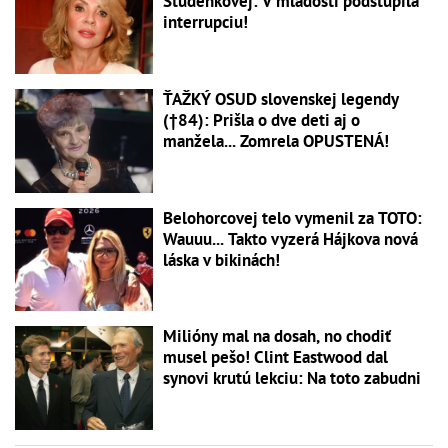
Studenkovej: V mladosti podstúpila
interrupciu!
ŤAŽKÝ OSUD slovenskej legendy
(†84): Prišla o dve deti aj o
manžela... Zomrela OPUSTENÁ!
Belohorcovej telo vymenil za TOTO:
Wauuu... Takto vyzerá Hájkova nová
láska v bikinách!
Milióny mal na dosah, no chodiť
musel pešo! Clint Eastwood dal
synovi krutú lekciu: Na toto zabudni