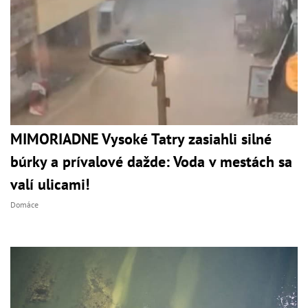
MIMORIADNE Vysoké Tatry zasiahli silné
búrky a prívalové dažde: Voda v mestách sa
valí ulicami!
Domáce