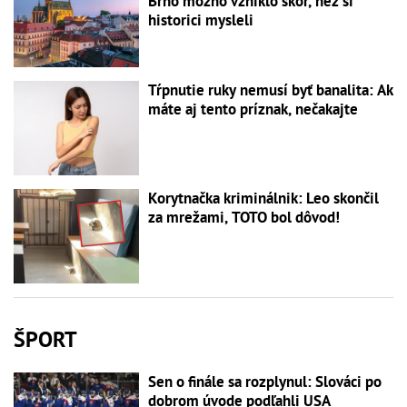
Brno možno vzniklo skôr, než si
historici mysleli
Tŕpnutie ruky nemusí byť banalita: Ak
máte aj tento príznak, nečakajte
Korytnačka kriminálnik: Leo skončil
za mrežami, TOTO bol dôvod!
ŠPORT
Sen o finále sa rozplynul: Slováci po
dobrom úvode podľahli USA