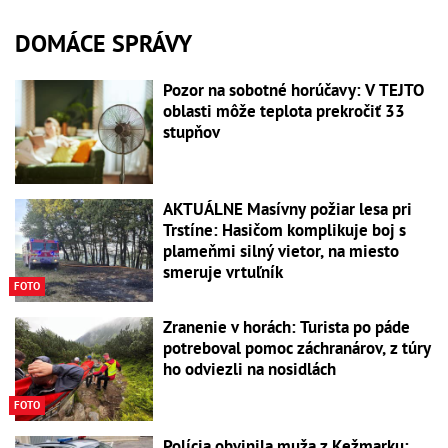
DOMÁCE SPRÁVY
Pozor na sobotné horúčavy: V TEJTO
oblasti môže teplota prekročiť 33
stupňov
AKTUÁLNE Masívny požiar lesa pri
Trstíne: Hasičom komplikuje boj s
plameňmi silný vietor, na miesto
smeruje vrtuľník
FOTO
Zranenie v horách: Turista po páde
potreboval pomoc záchranárov, z túry
ho odviezli na nosidlách
FOTO
Polícia obvinila muža z Kežmarku: