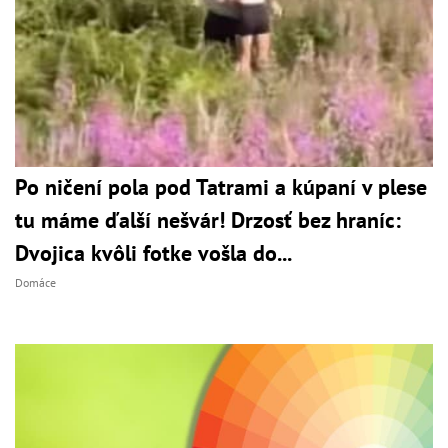
Po ničení pola pod Tatrami a kúpaní v plese
tu máme ďalší nešvár! Drzosť bez hraníc:
Dvojica kvôli fotke vošla do...
Domáce