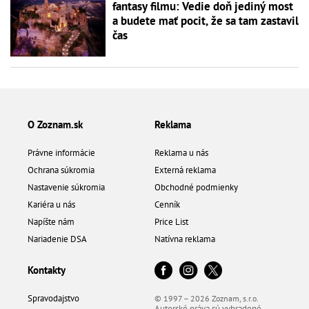
fantasy filmu: Vedie doň jediný most
a budete mať pocit, že sa tam zastavil
čas
O Zoznam.sk
Reklama
Právne informácie
Reklama u nás
Ochrana súkromia
Externá reklama
Nastavenie súkromia
Obchodné podmienky
Kariéra u nás
Cenník
Napíšte nám
Price List
Nariadenie DSA
Natívna reklama
Kontakty
Spravodajstvo
© 1997 – 2026 Zoznam, s.r.o.
Autorské práva sú vyhradené.