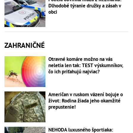
Dlhodobé týranie družky a zásah v
obci
ZAHRANIČNÉ
Otravné komáre možno na vás
neletia len tak: TEST výskumníkov,
čo ich priťahujú najviac?
Američan v ruskom väzení bojuje o
život: Rodina žiada jeho okamžité
prepustenie!
NEHODA luxusného športiaka: