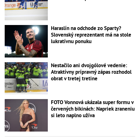
Haraslín na odchode zo Sparty?
Slovenský reprezentant má na stole
lukratívnu ponuku
Nestačilo ani dvojgólové vedenie:
Atraktívny prípravný zápas rozhodol
obrat v tretej tretine
FOTO Vonnová ukázala super formu v
červených bikinách: Napriek zraneniu
si leto naplno užíva