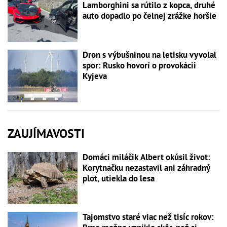
Lamborghini sa rútilo z kopca, druhé
auto dopadlo po čelnej zrážke horšie
Dron s výbušninou na letisku vyvolal
spor: Rusko hovorí o provokácii
Kyjeva
ZAUJÍMAVOSTI
Domáci miláčik Albert okúsil život:
Korytnačku nezastavil ani záhradný
plot, utiekla do lesa
Tajomstvo staré viac než tisíc rokov: