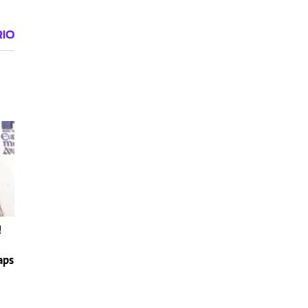
!
aps