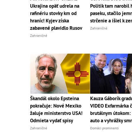
Ukrajina opäť udrela na
Politik tam narobil
rafinériu stovky km od
paseku, stačilo jem
hraníc! Kyjev získa
strčenie a išiel k ze
zabavené plavidlo Rusov
Zahraničné
Zahraničné
Škandál okolo Epsteina
Kauza Gáborík grad
pokračuje: Nové Mexiko
VIDEO Exfarmárka č
žaluje ministerstvo USA!
brutálnym útokom: 
Odmieta vydať spisy
auto a vyhrážky sm
Zahraničné
Domáci prominenti