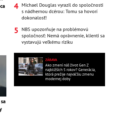
Michael Douglas vyrazil do spoločnosti
pca
s nádhernou dcérou: Tomu sa hovorí
dokonalosť!
i
NBS upozorňuje na problémovú
spoločnosť: Nemá oprávnenie, klienti sa
vystavujú veľkému riziku
ZÁBAVA
Ako zmení náš život Gen Z
najbližších 5 rokov? Generácia,
ktorá prežije najväčšiu zmenu
modernej doby
 sa
y