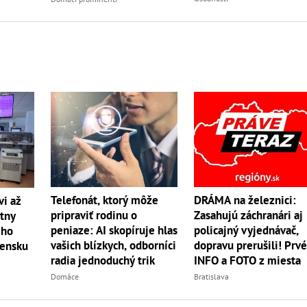
Telefonát, ktorý môže
DRÁMA na železnici:
vi až
pripraviť rodinu o
Zasahujú záchranári aj
átny
peniaze: AI skopíruje hlas
policajný vyjednávač,
ého
vašich blízkych, odborníci
dopravu prerušili! Prv
vensku
radia jednoduchý trik
INFO a FOTO z miesta
Domáce
Bratislava