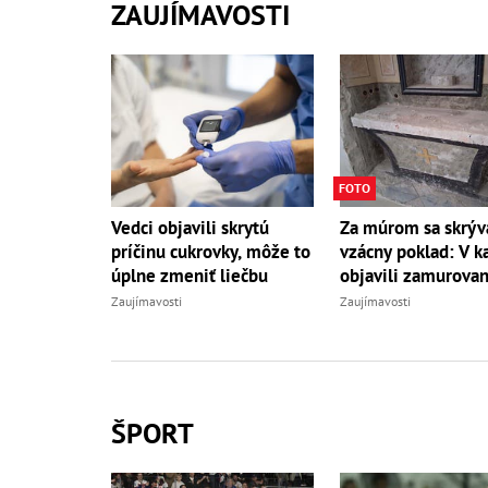
ZAUJÍMAVOSTI
FOTO
Vedci objavili skrytú
Za múrom sa skrýv
príčinu cukrovky, môže to
vzácny poklad: V ka
úplne zmeniť liečbu
objavili zamurovan
Zaujímavosti
Zaujímavosti
ŠPORT