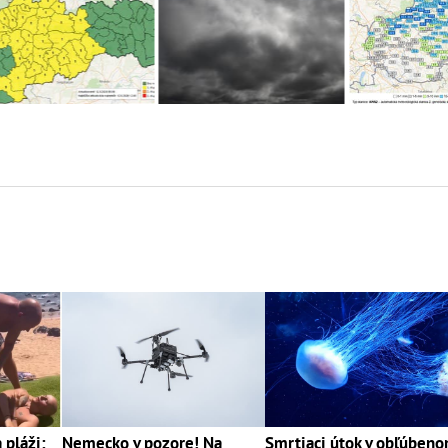
pláži:
Nemecko v pozore! Na
Smrtiaci útok v obľúben