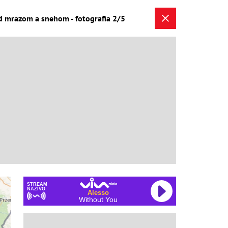
ed mrazom a snehom - fotografia 2/5
STREAM
NAŽIVO
Alesso
Without You