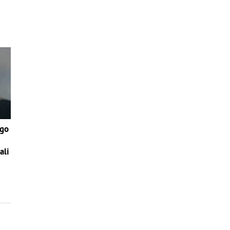
ego
ali