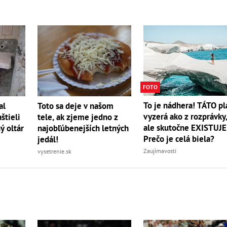
FOTO
To je nádhera! TÁTO pl
al
Toto sa deje v našom
vyzerá ako z rozprávky
štieli
tele, ak zjeme jedno z
ale skutočne EXISTUJE
ý oltár
najobľúbenejších letných
Prečo je celá biela?
jedál!
Zaujímavosti
vysetrenie.sk