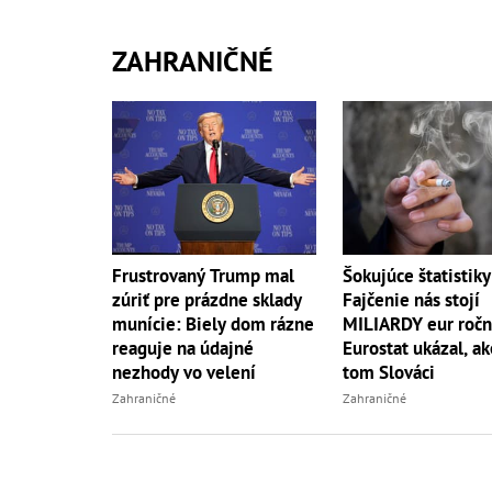
ZAHRANIČNÉ
Frustrovaný Trump mal
Šokujúce štatistiky
zúriť pre prázdne sklady
Fajčenie nás stojí
munície: Biely dom rázne
MILIARDY eur ročn
reaguje na údajné
Eurostat ukázal, ak
nezhody vo velení
tom Slováci
Zahraničné
Zahraničné