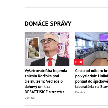
DOMÁCE SPRÁVY
FOTO
Vyšetrovateľská legenda
Cesta od odberu kr
zniesla Korčoka pod
po výsledok: Unik
čiernu zem: Veď ide o
pohľad do špičkov
daňový únik za
laboratória na Slo
DESAŤTISÍCE a trestá sa
Domáce
basou!
Domáce