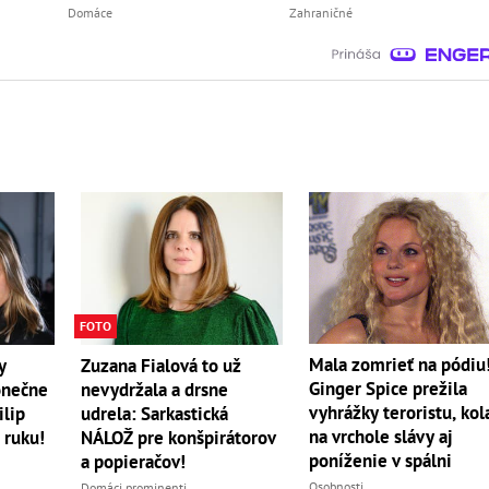
Domáce
Zahraničné
FOTO
Mala zomrieť na pódiu
y
Zuzana Fialová to už
Ginger Spice prežila
onečne
nevydržala a drsne
vyhrážky teroristu, kol
ilip
udrela: Sarkastická
na vrchole slávy aj
 ruku!
NÁLOŽ pre konšpirátorov
poníženie v spálni
a popieračov!
Osobnosti
Domáci prominenti