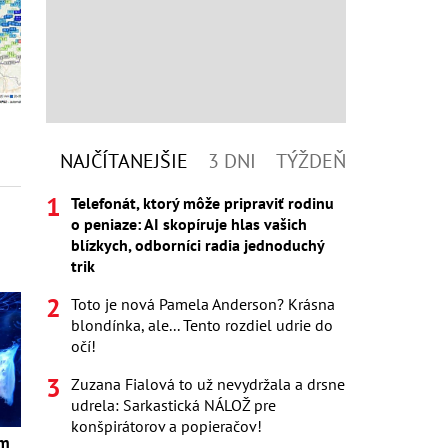
NAJČÍTANEJŠIE
3 DNI
TÝŽDEŇ
Telefonát, ktorý môže pripraviť rodinu
o peniaze: AI skopíruje hlas vašich
blízkych, odborníci radia jednoduchý
trik
Toto je nová Pamela Anderson? Krásna
blondínka, ale... Tento rozdiel udrie do
očí!
Zuzana Fialová to už nevydržala a drsne
udrela: Sarkastická NÁLOŽ pre
konšpirátorov a popieračov!
om