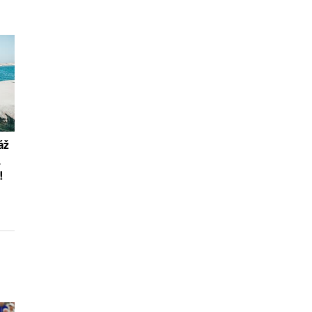
áž
,
!