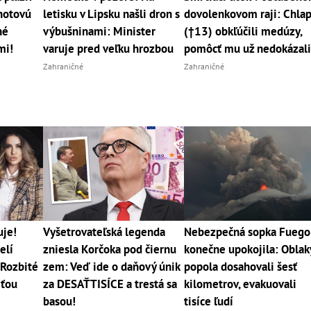
 hotovú
letisku v Lipsku našli dron s
dovolenkovom raji: Chla
né
výbušninami: Minister
(†13) obkľúčili medúzy,
mi!
varuje pred veľku hrozbou
pomôcť mu už nedokázal
Zahraničné
Zahraničné
uje!
Vyšetrovateľská legenda
Nebezpečná sopka Fuego
elí
zniesla Korčoka pod čiernu
konečne upokojila: Oblak
Rozbité
zem: Veď ide o daňový únik
popola dosahovali šesť
rťou
za DESAŤTISÍCE a trestá sa
kilometrov, evakuovali
basou!
tisíce ľudí