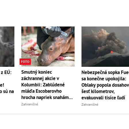
FOTO
Smutný koniec
 z EÚ:
Nebezpečná sopka Fu
záchrannej akcie v
sa konečne upokojila:
Kolumbii: Zablúdené
e!
Oblaky popola dosahov
mláďa Escobarovho
o sú na
šesť kilometrov,
hrocha napriek snahám
evakuovali tisíce ľudí
úradov uhynulo
Zahraničné
Zahraničné