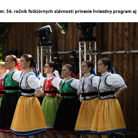
m: 56. ročník folklórnych slávností prinesie hviezdny program aj