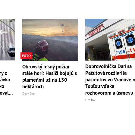
FOTO
Dobrovoľníčka Darina
Obrovský lesný požiar
y z
Pačutová rozžiarila
stále horí: Hasiči bojujú s
dávka
pacientov vo Vranove 
plameňmi už na 130
ko
Topľou vďaka
hektároch
oval
rozhovorom a úsmevu
Domáce
Prešov