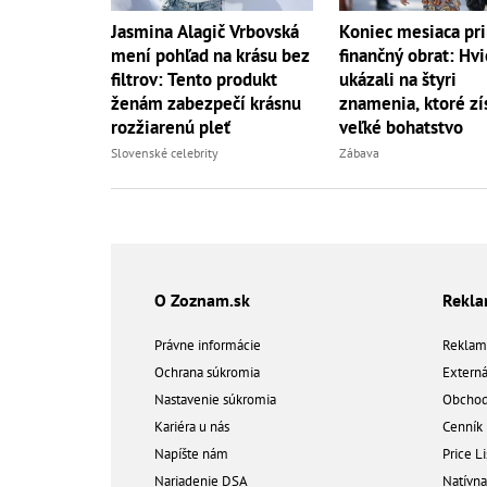
Jasmina Alagič Vrbovská
Koniec mesiaca pri
mení pohľad na krásu bez
finančný obrat: Hv
filtrov: Tento produkt
ukázali na štyri
ženám zabezpečí krásnu
znamenia, ktoré zí
rozžiarenú pleť
veľké bohatstvo
Slovenské celebrity
Zábava
O Zoznam.sk
Rekl
Právne informácie
Reklam
Ochrana súkromia
Extern
Nastavenie súkromia
Obchod
Kariéra u nás
Cenník
Napíšte nám
Price Li
Nariadenie DSA
Natívn