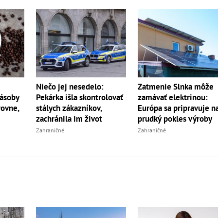
Niečo jej nesedelo:
Zatmenie Slnka môže
Zásoby
Pekárka išla skontrolovať
zamávať elektrinou:
rovne,
stálych zákazníkov,
Európa sa pripravuje n
zachránila im život
prudký pokles výroby
Zahraničné
Zahraničné