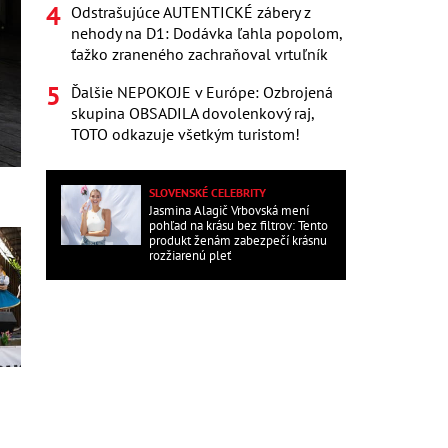
Odstrašujúce AUTENTICKÉ zábery z
nehody na D1: Dodávka ľahla popolom,
ťažko zraneného zachraňoval vrtuľník
Ďalšie NEPOKOJE v Európe: Ozbrojená
skupina OBSADILA dovolenkový raj,
TOTO odkazuje všetkým turistom!
SLOVENSKÉ CELEBRITY
Jasmina Alagič Vrbovská mení
pohľad na krásu bez filtrov: Tento
produkt ženám zabezpečí krásnu
rozžiarenú pleť