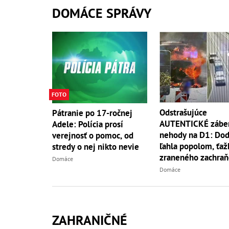
DOMÁCE SPRÁVY
FOTO
Odstrašujúce
Pátranie po 17-ročnej
AUTENTICKÉ záber
Adele: Polícia prosí
nehody na D1: Do
verejnosť o pomoc, od
ľahla popolom, ťaž
stredy o nej nikto nevie
zraneného zachraň
Domáce
vrtuľník
Domáce
ZAHRANIČNÉ