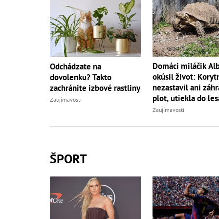
Domáci miláčik Al
Odchádzate na
okúsil život: Koryt
dovolenku? Takto
nezastavil ani záh
zachránite izbové rastliny
plot, utiekla do les
Zaujímavosti
Zaujímavosti
ŠPORT