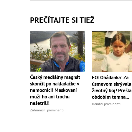
PREČÍTAJTE SI TIEŽ
Český mediálny magnát
FOTOhádanka: Za
skončil po nakladačke v
úsmevom skrývala 
nemocnici! Maskovaní
životný boj! Prešla
muži ho ani trochu
obdobím temna...
nešetrili!
Domáci prominenti
Zahraniční prominenti