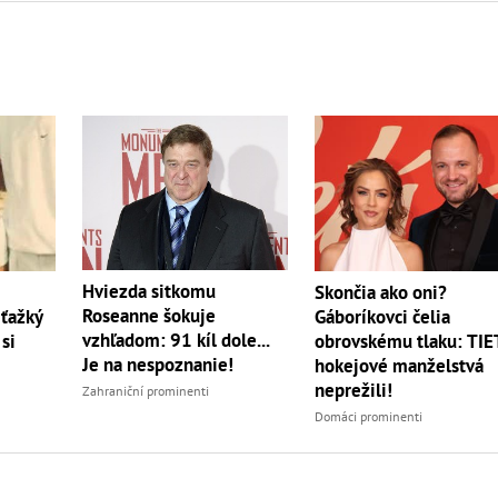
Hviezda sitkomu
Skončia ako oni?
Roseanne šokuje
ťažký
Gáboríkovci čelia
vzhľadom: 91 kíl dole...
 si
obrovskému tlaku: TI
Je na nespoznanie!
hokejové manželstvá
neprežili!
Zahraniční prominenti
Domáci prominenti