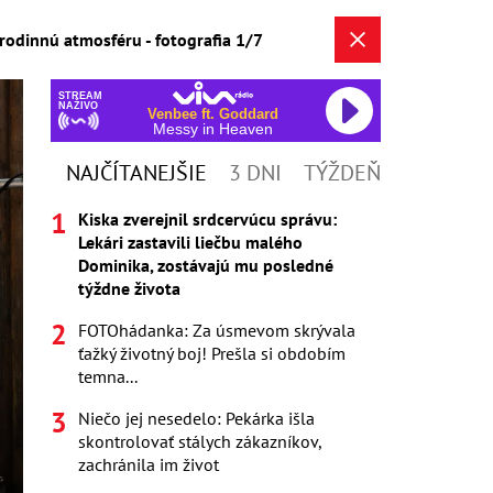
 rodinnú atmosféru - fotografia 1/7
STREAM
NAŽIVO
Venbee ft. Goddard
Messy in Heaven
NAJČÍTANEJŠIE
3 DNI
TÝŽDEŇ
Kiska zverejnil srdcervúcu správu:
Lekári zastavili liečbu malého
Dominika, zostávajú mu posledné
týždne života
FOTOhádanka: Za úsmevom skrývala
ťažký životný boj! Prešla si obdobím
temna...
Niečo jej nesedelo: Pekárka išla
skontrolovať stálych zákazníkov,
zachránila im život