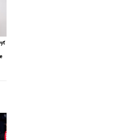
byť
te