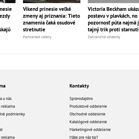
nesie
Víkend prinesie veľké
Victoria Beckham ukáz
iezdy
zmeny aj priznania: Tieto
postavu v plavkách, no
znamenia čaká osudové
pozornosť púta najmä j
skajú
stretnutie
tajný trik proti starnut
Partnerské vzťahy
Zahraničné celebrity
ama
Kontakty
a u nás
Spravodajstvo
á reklama
Produktové oddelenie
né podmienky
Obchodné oddelenie
Katalógové oddelenie
st
Marketingové oddelenie
a reklama
Máte pre nás tip?