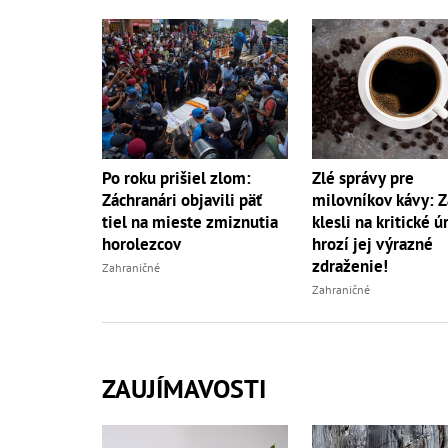
Po roku prišiel zlom:
Zlé správy pre
Záchranári objavili päť
milovníkov kávy: 
tiel na mieste zmiznutia
klesli na kritické ú
horolezcov
hrozí jej výrazné
zdraženie!
Zahraničné
Zahraničné
ZAUJÍMAVOSTI