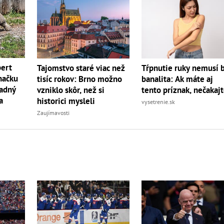
bert
Tajomstvo staré viac než
Tŕpnutie ruky nemusí 
načku
tisíc rokov: Brno možno
banalita: Ak máte aj
radný
vzniklo skôr, než si
tento príznak, nečakaj
a
historici mysleli
vysetrenie.sk
Zaujímavosti