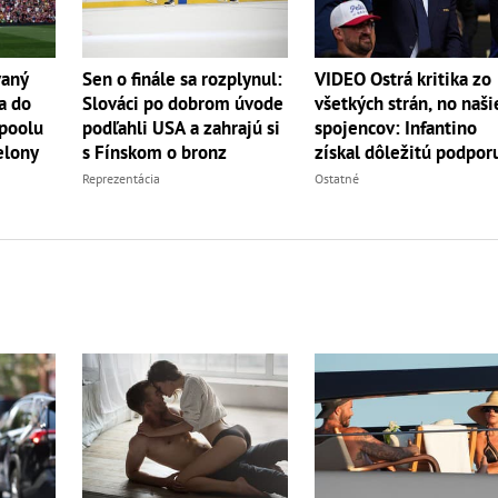
vaný
Sen o finále sa rozplynul:
VIDEO Ostrá kritika zo
a do
Slováci po dobrom úvode
všetkých strán, no naši
rpoolu
podľahli USA a zahrajú si
spojencov: Infantino
elony
s Fínskom o bronz
získal dôležitú podpor
Reprezentácia
Ostatné