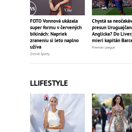
FOTO Vonnová ukázala
Chystá sa neočaká
super formu v červených
presun Uruguajčan
bikinách: Napriek
Anglicka? Do Live
zraneniu si leto naplno
mieri kapitán Barc
užíva
Premier League
Zimné športy
LLIFESTYLE