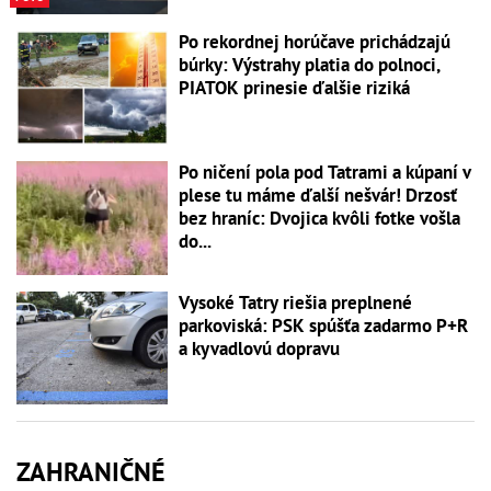
Po rekordnej horúčave prichádzajú
búrky: Výstrahy platia do polnoci,
PIATOK prinesie ďalšie riziká
Po ničení pola pod Tatrami a kúpaní v
plese tu máme ďalší nešvár! Drzosť
bez hraníc: Dvojica kvôli fotke vošla
do...
Vysoké Tatry riešia preplnené
parkoviská: PSK spúšťa zadarmo P+R
a kyvadlovú dopravu
ZAHRANIČNÉ