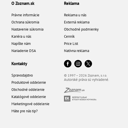
O Zoznam.sk
Reklama
Právne informácie
Reklama u nás
Ochrana súkromia
Externá reklama
Nastavenie súkromia
Obchodné podmienky
Kariéra u nás
Cenník
Napíšte nám
Price List
Nariadenie DSA
Natívna reklama
Kontakty
Spravodajstvo
© 1997 – 2026 Zoznam, s.r.o.
Autorské práva sú vyhradené.
Produktové oddelenie
Obchodné oddelenie
Katalógové oddelenie
Marketingové oddelenie
Máte pre nás tip?