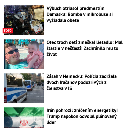
Výbuch otriasol predmestím
Damasku: Bomba v mikrobuse si
vyžiadala obete
FOTO
Otec troch detí zmeškal lietadlo: Mal
šťastie v nešťastí! Zachránilo mu to
život
Zásah v Nemecku: Polícia zadržala
dvoch Iračanov podozrivých z
členstva v IS
Irán pohrozil zničením energetiky!
Trump napokon odvolal plánovaný
úder