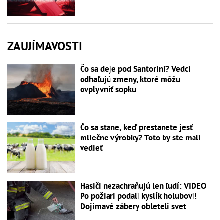
ZAUJÍMAVOSTI
Čo sa deje pod Santorini? Vedci
odhaľujú zmeny, ktoré môžu
ovplyvniť sopku
Čo sa stane, keď prestanete jesť
mliečne výrobky? Toto by ste mali
vedieť
Hasiči nezachraňujú len ľudí: VIDEO
Po požiari podali kyslík holubovi!
Dojímavé zábery obleteli svet