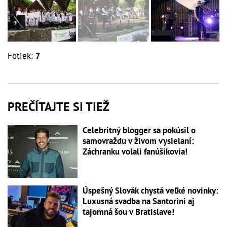
Fotiek:
7
PREČÍTAJTE SI TIEŽ
Celebritný blogger sa pokúsil o
samovraždu v živom vysielaní:
Záchranku volali fanúšikovia!
Úspešný Slovák chystá veľké novinky:
Luxusná svadba na Santorini aj
tajomná šou v Bratislave!