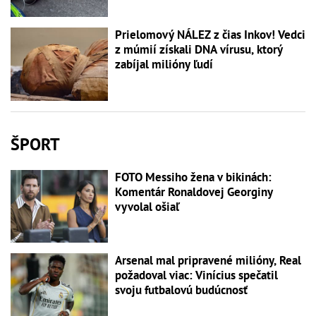
Prielomový NÁLEZ z čias Inkov! Vedci
z múmií získali DNA vírusu, ktorý
zabíjal milióny ľudí
ŠPORT
FOTO Messiho žena v bikinách:
Komentár Ronaldovej Georginy
vyvolal ošiaľ
Arsenal mal pripravené milióny, Real
požadoval viac: Vinícius spečatil
svoju futbalovú budúcnosť