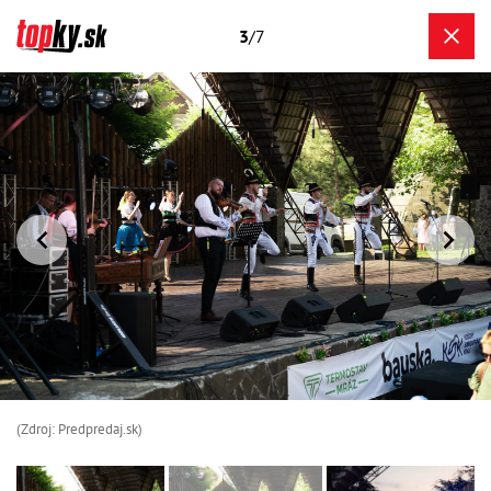
3
/7
(Zdroj: Predpredaj.sk)