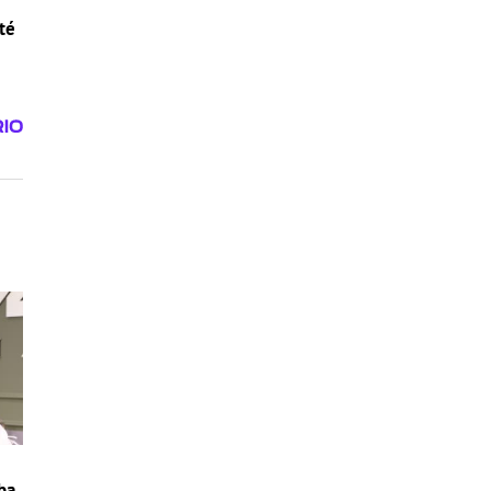
té
ba