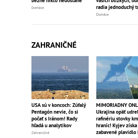
vašich blízkych, od
bežne nikto nedostane
radia jednoduchý t
Domáce
Domáce
ZAHRANIČNÉ
USA sú v koncoch: Zúfalý
MIMORIADNY ONL
Pentagón nevie, čo si
Ukrajina opäť udre
počať s Iránom! Rady
rafinériu stovky k
hľadá u analytikov
hraníc! Kyjev získa
zabavené plavidlo
Zahraničné