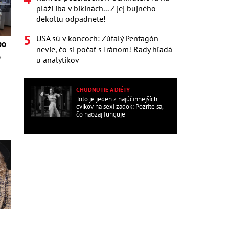
pláži iba v bikinách... Z jej bujného
dekoltu odpadnete!
USA sú v koncoch: Zúfalý Pentagón
po
nevie, čo si počať s Iránom! Rady hľadá
o
u analytikov
e
CHUDNUTIE A DIÉTY
Toto je jeden z najúčinnejších
cvikov na sexi zadok: Pozrite sa,
čo naozaj funguje