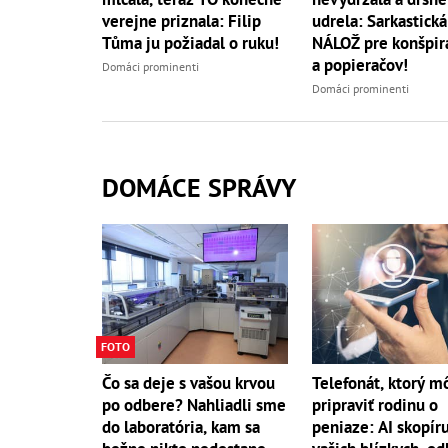
verejne priznala: Filip
udrela: Sarkastická
Tůma ju požiadal o ruku!
NÁLOŽ pre konšpir
a popieračov!
Domáci prominenti
Domáci prominenti
DOMÁCE SPRÁVY
FOTO
Telefonát, ktorý m
Čo sa deje s vašou krvou
pripraviť rodinu o
po odbere? Nahliadli sme
peniaze: AI skopíru
do laboratória, kam sa