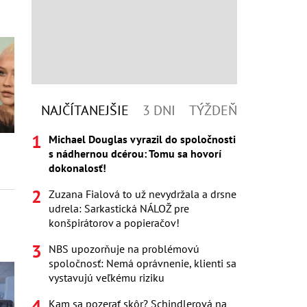
NAJČÍTANEJŠIE
3 DNI
TÝŽDEŇ
Michael Douglas vyrazil do spoločnosti
s nádhernou dcérou: Tomu sa hovorí
dokonalosť!
Zuzana Fialová to už nevydržala a drsne
udrela: Sarkastická NÁLOŽ pre
konšpirátorov a popieračov!
NBS upozorňuje na problémovú
spoločnosť: Nemá oprávnenie, klienti sa
vystavujú veľkému riziku
Kam sa pozerať skôr? Schindlerová na