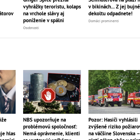
vyhrážky teroristu, kolaps
v bikinách... Z jej bujn
na vrchole slávy aj
átorov
dekoltu odpadnete!
poníženie v spálni
Domáci prominenti
Osobnosti
ôže
Pozor: Hasiči vyhlásili
NBS upozorňuje na
zvýšené riziko požiaro
problémovú spoločnosť:
je hlas
na väčšine Slovenska 
Nemá oprávnenie, klienti