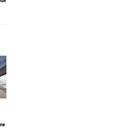
ode
u
ane