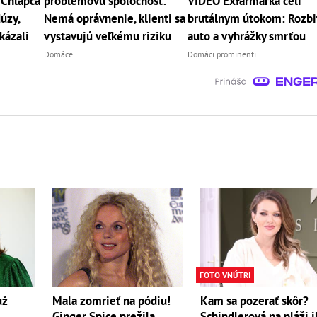
 Chlapca
problémovú spoločnosť:
VIDEO Exfarmárka čelí
úzy,
Nemá oprávnenie, klienti sa
brutálnym útokom: Rozbi
kázali
vystavujú veľkému riziku
auto a vyhrážky smrťou
Domáce
Domáci prominenti
FOTO VNÚTRI
Mala zomrieť na pódiu!
už
Kam sa pozerať skôr?
Ginger Spice prežila
Schindlerová na pláži i