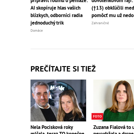
pripraviť rodinu o peniaze:
dovolenkovom raji:
AI skopíruje hlas vašich
(†13) obkľúčili med
blízkych, odborníci radia
pomôcť mu už nedo
jednoduchý trik
Zahraničné
Domáce
PREČÍTAJTE SI TIEŽ
FOTO
Nela Pocisková roky
Zuzana Fialová to 
mlčala, teraz TO konečne
nevydržala a drsne