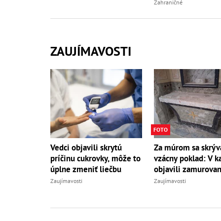
Zahraničné
ZAUJÍMAVOSTI
FOTO
Vedci objavili skrytú
Za múrom sa skrýv
príčinu cukrovky, môže to
vzácny poklad: V ka
úplne zmeniť liečbu
objavili zamurovan
Zaujímavosti
Zaujímavosti