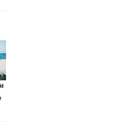
áž
,
!