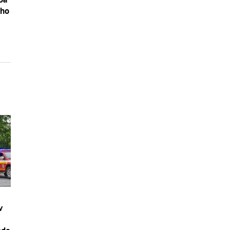
ého
v
–