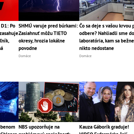
 D1: Po
SHMÚ varuje pred búrkami:
Čo sa deje s vašou krvou 
zasahuje
Zasiahnuť môžu TIETO
odbere? Nahliadli sme d
ľník,
okresy, hrozia lokálne
laboratória, kam sa bežn
ná
povodne
nikto nedostane
Domáce
Domáce
ľúbenom
NBS upozorňuje na
Kauza Gáborík graduje!