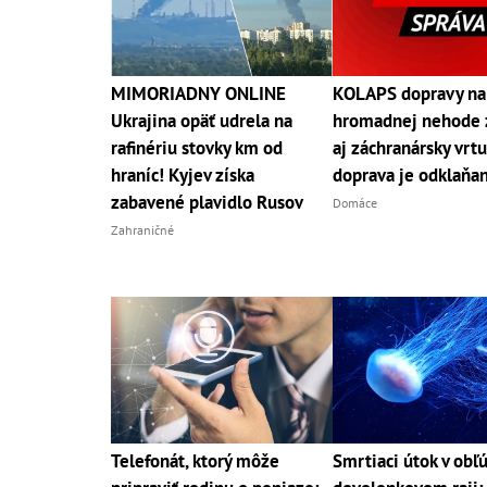
MIMORIADNY ONLINE
KOLAPS dopravy na
Ukrajina opäť udrela na
hromadnej nehode 
rafinériu stovky km od
aj záchranársky vrtu
hraníc! Kyjev získa
doprava je odklaňa
zabavené plavidlo Rusov
Domáce
Zahraničné
Telefonát, ktorý môže
Smrtiaci útok v ob