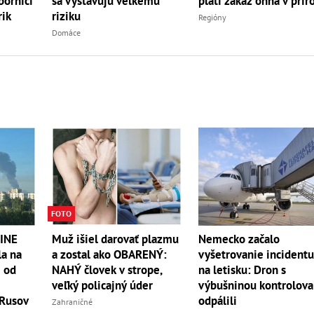
borníci
platí zákaz ohňa v prír
sa vystavujú veľkému
rik
riziku
Regióny
Domáce
FOTO
INE
Muž išiel darovať plazmu
Nemecko začalo
la na
a zostal ako OBARENÝ:
vyšetrovanie incident
m od
NAHÝ človek v strope,
na letisku: Dron s
veľký policajný úder
výbušninou kontrolov
 Rusov
odpálili
Zahraničné