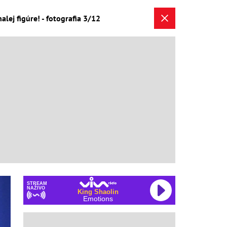
lej figúre! - fotografia 3/12
STREAM
NAŽIVO
King Shaolin
Emotions