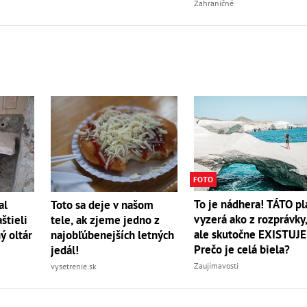
Zahraničné
FOTO
To je nádhera! TÁTO pl
al
Toto sa deje v našom
vyzerá ako z rozprávky
štieli
tele, ak zjeme jedno z
ale skutočne EXISTUJE
ý oltár
najobľúbenejších letných
Prečo je celá biela?
jedál!
Zaujímavosti
vysetrenie.sk