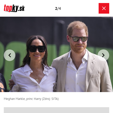
2
/4
Meghan Markle, princ Harry (Zdroj: SITA)