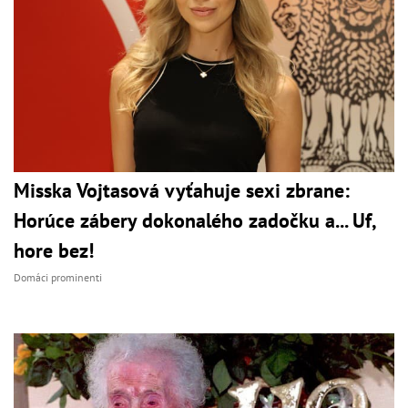
Misska Vojtasová vyťahuje sexi zbrane:
Horúce zábery dokonalého zadočku a... Uf,
hore bez!
Domáci prominenti