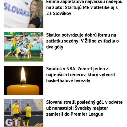
Emma Zapletalová najväčšou nádejou
na zlato: Štartujú ME v atletike aj s
23 Slovákov
Skalica potvrdzuje dobrú formu na
začiatku sezóny: V Žiline zvíťazila o
dva góly
Smútok v NBA: Zomrel jeden z
najlepších trénerov, ktorý vytvoril
basketbalové hviezdy
Slovanu strelil posledný gól, v odvete
už nenastúpi: Švédsky majster
zamieril do Premier League