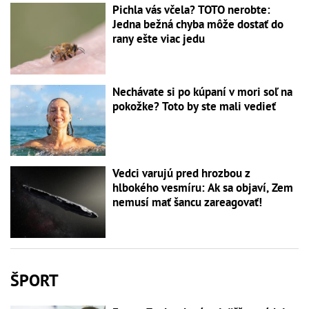
Pichla vás včela? TOTO nerobte:
Jedna bežná chyba môže dostať do
rany ešte viac jedu
Nechávate si po kúpaní v mori soľ na
pokožke? Toto by ste mali vedieť
Vedci varujú pred hrozbou z
hlbokého vesmíru: Ak sa objaví, Zem
nemusí mať šancu zareagovať!
ŠPORT