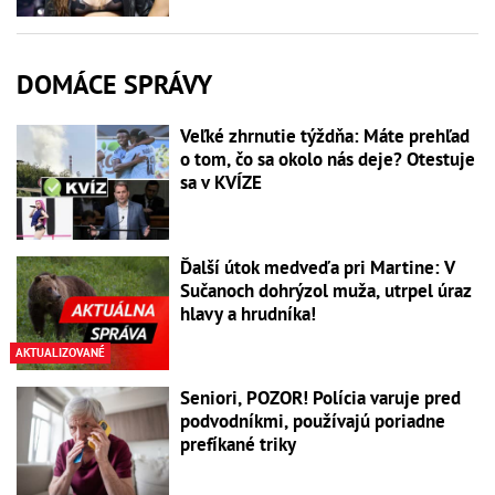
DOMÁCE SPRÁVY
Veľké zhrnutie týždňa: Máte prehľad
o tom, čo sa okolo nás deje? Otestuje
sa v KVÍZE
Ďalší útok medveďa pri Martine: V
Sučanoch dohrýzol muža, utrpel úraz
hlavy a hrudníka!
AKTUALIZOVANÉ
Seniori, POZOR! Polícia varuje pred
podvodníkmi, používajú poriadne
prefíkané triky