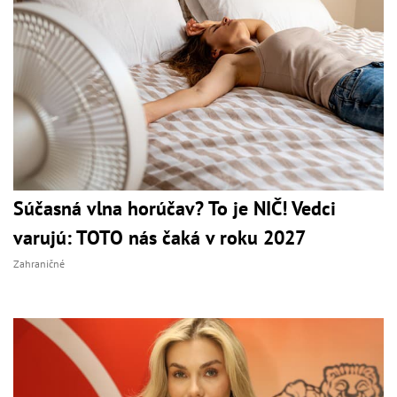
Súčasná vlna horúčav? To je NIČ! Vedci
varujú: TOTO nás čaká v roku 2027
Zahraničné