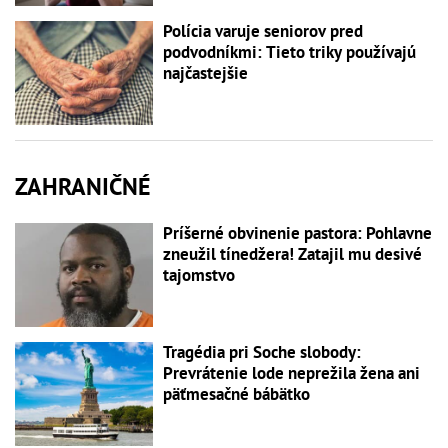
Polícia varuje seniorov pred
podvodníkmi: Tieto triky používajú
najčastejšie
ZAHRANIČNÉ
Príšerné obvinenie pastora: Pohlavne
zneužil tínedžera! Zatajil mu desivé
tajomstvo
Tragédia pri Soche slobody:
Prevrátenie lode neprežila žena ani
päťmesačné bábätko