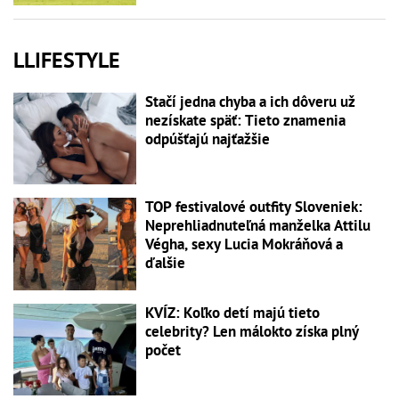
LLIFESTYLE
Stačí jedna chyba a ich dôveru už
nezískate späť: Tieto znamenia
odpúšťajú najťažšie
TOP festivalové outfity Sloveniek:
Neprehliadnuteľná manželka Attilu
Végha, sexy Lucia Mokráňová a
ďalšie
KVÍZ: Koľko detí majú tieto
celebrity? Len málokto získa plný
počet