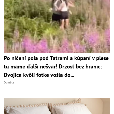
Po ničení pola pod Tatrami a kúpaní v plese
tu máme ďalší nešvár! Drzosť bez hraníc:
Dvojica kvôli fotke vošla do...
Domáce