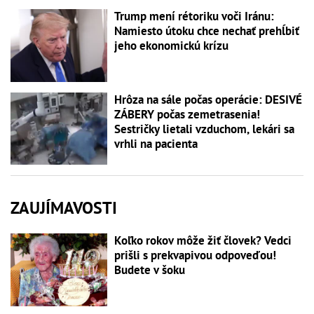
Trump mení rétoriku voči Iránu:
Namiesto útoku chce nechať prehĺbiť
jeho ekonomickú krízu
Hrôza na sále počas operácie: DESIVÉ
ZÁBERY počas zemetrasenia!
Sestričky lietali vzduchom, lekári sa
vrhli na pacienta
ZAUJÍMAVOSTI
Koľko rokov môže žiť človek? Vedci
prišli s prekvapivou odpoveďou!
Budete v šoku