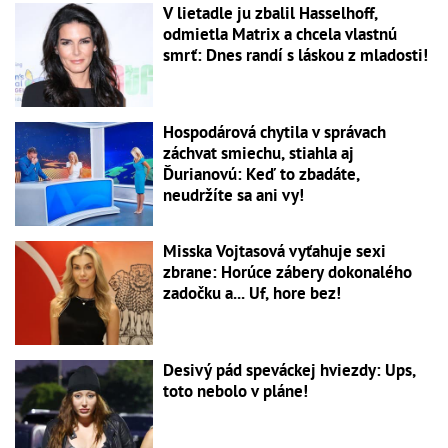
V lietadle ju zbalil Hasselhoff,
odmietla Matrix a chcela vlastnú
smrť: Dnes randí s láskou z mladosti!
Hospodárová chytila v správach
záchvat smiechu, stiahla aj
Ďurianovú: Keď to zbadáte,
neudržíte sa ani vy!
Misska Vojtasová vyťahuje sexi
zbrane: Horúce zábery dokonalého
zadočku a... Uf, hore bez!
Desivý pád speváckej hviezdy: Ups,
toto nebolo v pláne!