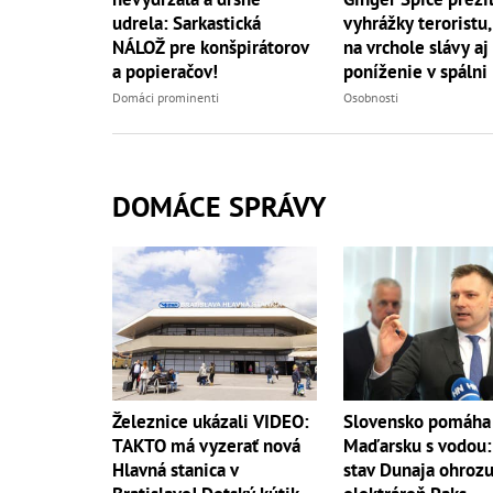
vyhrážky teroristu,
udrela: Sarkastická
na vrchole slávy aj
NÁLOŽ pre konšpirátorov
poníženie v spálni
a popieračov!
Osobnosti
Domáci prominenti
DOMÁCE SPRÁVY
Železnice ukázali VIDEO:
Slovensko pomáha
TAKTO má vyzerať nová
Maďarsku s vodou:
Hlavná stanica v
stav Dunaja ohrozu