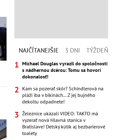
NAJČÍTANEJŠIE
3 DNI
TÝŽDEŇ
Michael Douglas vyrazil do spoločnosti
s nádhernou dcérou: Tomu sa hovorí
dokonalosť!
Kam sa pozerať skôr? Schindlerová na
pláži iba v bikinách... Z jej bujného
dekoltu odpadnete!
Železnice ukázali VIDEO: TAKTO má
vyzerať nová Hlavná stanica v
Bratislave! Detský kútik aj bezbarierové
toalety