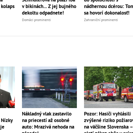
 kolaps
v bikinách... Z jej bujného
nádhernou dcérou: To
dekoltu odpadnete!
sa hovorí dokonalosť!
Domáci prominenti
Zahraniční prominenti
Pozor: Hasiči vyhlásili
Nákladný vlak zastavilo
zvýšené riziko požiaro
 Nízky
na priecestí až osobné
na väčšine Slovenska 
je
auto: Mrazivá nehoda na