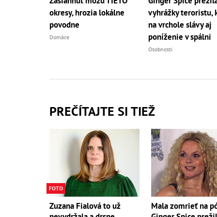
Zasiahnuť môžu TIETO
Ginger Spice prežil
okresy, hrozia lokálne
vyhrážky teroristu, 
povodne
na vrchole slávy aj
poníženie v spálni
Domáce
Osobnosti
PREČÍTAJTE SI TIEŽ
FOTO
Mala zomrieť na p
Zuzana Fialová to už
Ginger Spice preži
nevydržala a drsne