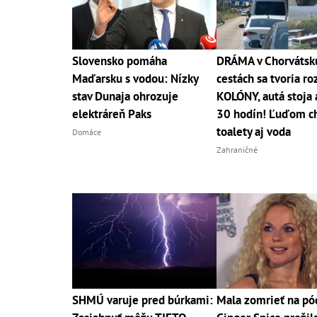
Slovensko pomáha
DRÁMA v Chorvátsk
Maďarsku s vodou: Nízky
cestách sa tvoria ro
stav Dunaja ohrozuje
KOLÓNY, autá stoja 
elektráreň Paks
30 hodín! Ľuďom c
toalety aj voda
Domáce
Zahraničné
SHMÚ varuje pred búrkami:
Mala zomrieť na pó