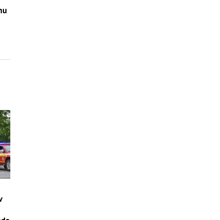
mu
v
–