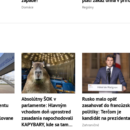
platí zákaz ohňa v prír
západe!
Regióny
Domáce
Absolútny ŠOK v
Rusko malo opäť
entu
parlamente: Hlavným
zasahovať do francúzsk
vchodom doň uprostred
politiky: Terčom je
lovane
zasadania napochodovali
kandidát na prezident
KAPYBARY, kde sa tam
Zahraničné