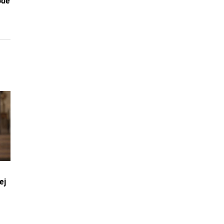
ode
ej
a