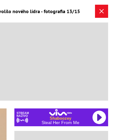
ilo nového lídra - fotografia 13/15
STREAM
NAŽIVO
Shaboozey
Steal Her From Me