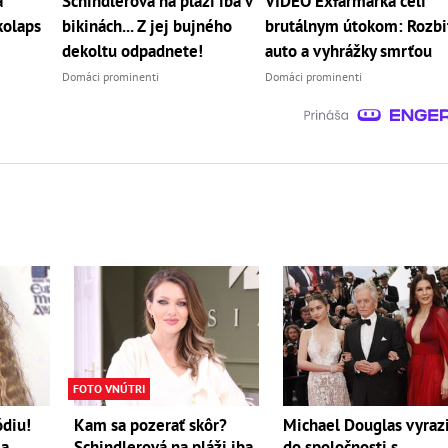
a
Schindlerová na pláži iba v
VIDEO Exfarmárka čelí
kolaps
bikinách... Z jej bujného
brutálnym útokom: Rozbi
dekoltu odpadnete!
auto a vyhrážky smrťou
Domáci prominenti
Domáci prominenti
FOTO VNÚTRI
ódiu!
Kam sa pozerať skôr?
Michael Douglas vyrazi
la
Schindlerová na pláži iba
do spoločnosti s