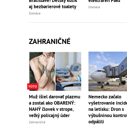
Bratislave! Detský kútik
elektráreň Paks
aj bezbarierové toalety
Domáce
Domáce
ZAHRANIČNÉ
FOTO
Muž išiel darovať plazmu
Nemecko začalo
a zostal ako OBARENÝ:
vyšetrovanie incid
NAHÝ človek v strope,
na letisku: Dron s
veľký policajný úder
výbušninou kontro
odpálili
Zahraničné