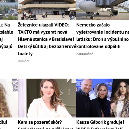
u: Na
Železnice ukázali VIDEO:
Nemecko začalo
zsiahle
TAKTO má vyzerať nová
vyšetrovanie incidentu n
aj
Hlavná stanica v Bratislave!
letisku: Dron s výbušnin
hýbajú
Detský kútik aj bezbarierové
kontrolovane odpálili
toalety
Zahraničné
Domáce
diu!
Kam sa pozerať skôr?
Kauza Gáborík graduje!