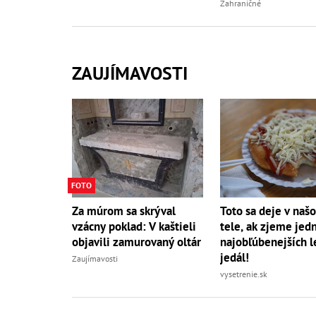
Zahraničné
ZAUJÍMAVOSTI
FOTO
Za múrom sa skrýval
Toto sa deje v naš
vzácny poklad: V kaštieli
tele, ak zjeme jed
objavili zamurovaný oltár
najobľúbenejších l
jedál!
Zaujímavosti
vysetrenie.sk