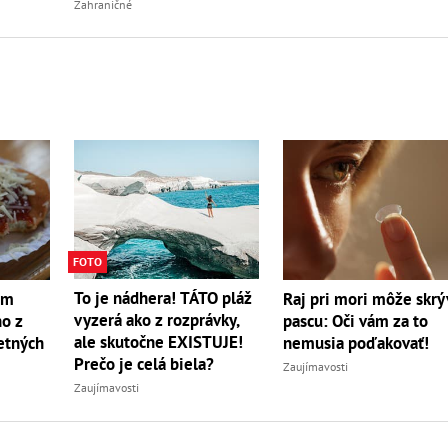
nabrali?
Zahraničné
FOTO
To je nádhera! TÁTO pláž
om
Raj pri mori môže skrý
vyzerá ako z rozprávky,
no z
pascu: Oči vám za to
ale skutočne EXISTUJE!
etných
nemusia poďakovať!
Prečo je celá biela?
Zaujímavosti
Zaujímavosti