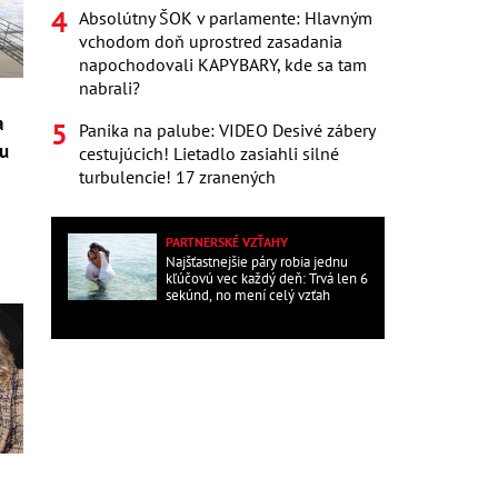
Absolútny ŠOK v parlamente: Hlavným
vchodom doň uprostred zasadania
napochodovali KAPYBARY, kde sa tam
nabrali?
a
Panika na palube: VIDEO Desivé zábery
ou
cestujúcich! Lietadlo zasiahli silné
turbulencie! 17 zranených
PARTNERSKÉ VZŤAHY
Najšťastnejšie páry robia jednu
kľúčovú vec každý deň: Trvá len 6
sekúnd, no mení celý vzťah