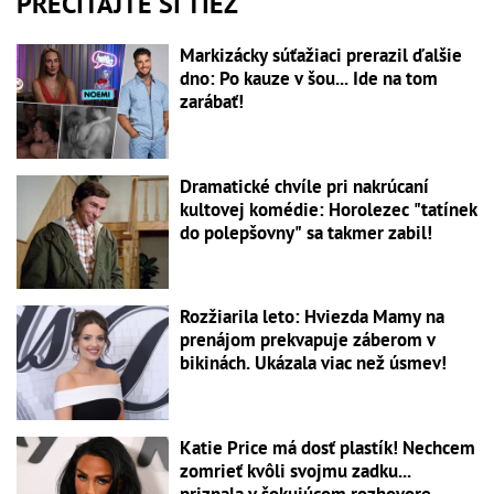
PREČÍTAJTE SI TIEŽ
Markizácky súťažiaci prerazil ďalšie
dno: Po kauze v šou... Ide na tom
zarábať!
Dramatické chvíle pri nakrúcaní
kultovej komédie: Horolezec "tatínek
do polepšovny" sa takmer zabil!
Rozžiarila leto: Hviezda Mamy na
prenájom prekvapuje záberom v
bikinách. Ukázala viac než úsmev!
Katie Price má dosť plastík! Nechcem
zomrieť kvôli svojmu zadku...