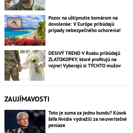
Pozor na uštipnutie komárom na
dovolenke: V Európe pribúdajú
prípady nebezpečného ochorenia!
DESIVÝ TREND V Rusku pribúdajú
ZLATOKOPKY, ktoré profitujú na
vojne! Vyberajú si TÝCHTO mužov
ZAUJÍMAVOSTI
Toto je suma za jednu bundu? Kúsok
šéfa Nvidie vydražili za neuveriteľné
peniaze