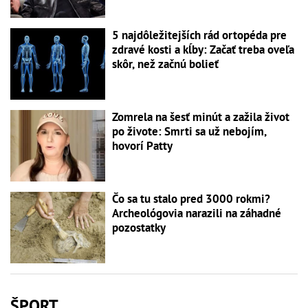
5 najdôležitejších rád ortopéda pre
zdravé kosti a kĺby: Začať treba oveľa
skôr, než začnú bolieť
Zomrela na šesť minút a zažila život
po živote: Smrti sa už nebojím,
hovorí Patty
Čo sa tu stalo pred 3000 rokmi?
Archeológovia narazili na záhadné
pozostatky
ŠPORT