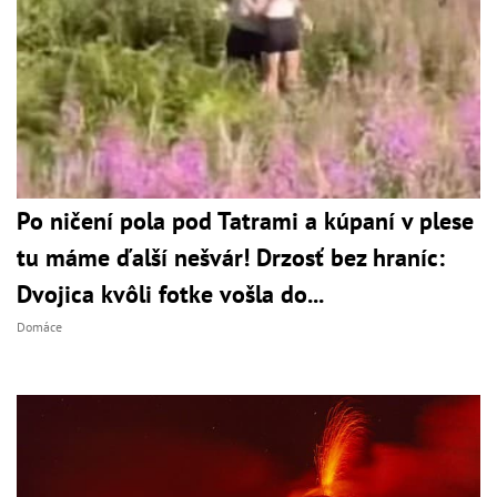
Po ničení pola pod Tatrami a kúpaní v plese
tu máme ďalší nešvár! Drzosť bez hraníc:
Dvojica kvôli fotke vošla do...
Domáce