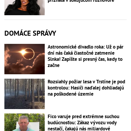
priznala v šokujúcom rozhovore
DOMÁCE SPRÁVY
Astronomické divadlo roka: Už o pár
dní nás čaká čiastočné zatmenie
Slnka! Zapíšte si presný čas, kedy to
začne
Rozsiahly požiar lesa v Trstíne je pod
kontrolou: Hasiči naďalej dohliadajú
na poškodené územie
Fico varuje pred extrémne suchou
budúcnosťou: Zákaz vývozu vody
nestačí, čakajú nás miliardové