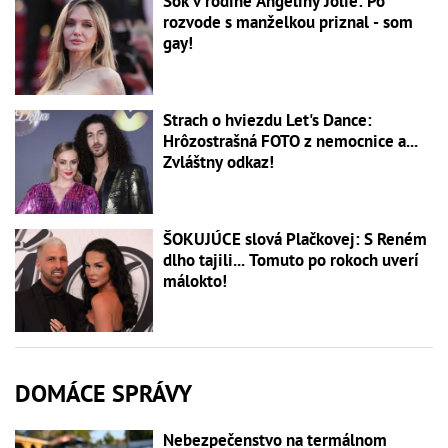
Šok v rodine Angeliny Jolie: Po
rozvode s manželkou priznal - som
gay!
Strach o hviezdu Let's Dance:
Hrôzostrašná FOTO z nemocnice a...
Zvláštny odkaz!
ŠOKUJÚCE slová Plačkovej: S Reném
dlho tajili... Tomuto po rokoch uverí
málokto!
DOMÁCE SPRÁVY
Nebezpečenstvo na termálnom