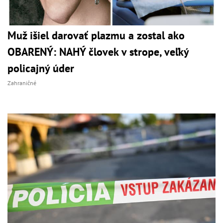
Muž išiel darovať plazmu a zostal ako
OBARENÝ: NAHÝ človek v strope, veľký
policajný úder
Zahraničné