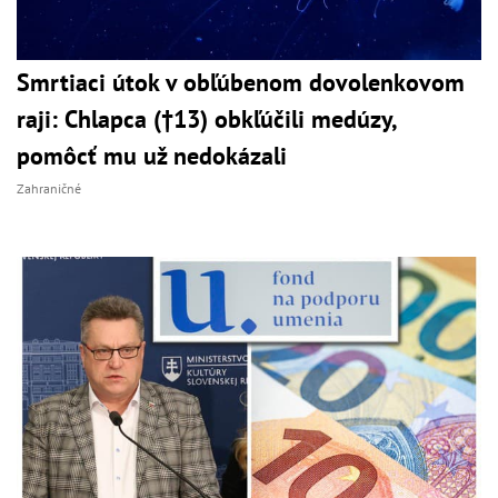
Smrtiaci útok v obľúbenom dovolenkovom
raji: Chlapca (†13) obkľúčili medúzy,
pomôcť mu už nedokázali
Zahraničné