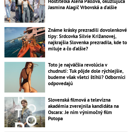
Hostiteľka Alena Pallová, okúzľujúca
Jasmina Alagič Vrbovská a ďalšie
Známe krásky prezradili dovolenkové
tipy: Srdcovka Silvie Križanovej,
najkrajšia Slovenka prezradila, kde to
miluje a čo ďalšie?
Toto je najväčšia revolúcia v
chudnutí: Tuk pôjde dole rýchlejšie,
budeme však všetci štíhli? Odborníci
odpovedajú
Slovenská filmová a televízna
akadémia zverejnila kandidáta na
Oscara: Je ním výnimočný film
Potopa