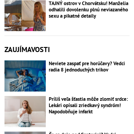
TAJNÝ ostrov v Chorvátsku! Manželia
odhalili dovolenku plnú neviazaného
sexu a pikatné detaily
ZAUJÍMAVOSTI
Neviete zaspať pre horúčavy? Vedci
radia 8 jednoduchých trikov
Príliš veľa šťastia môže zlomiť srdce:
Lekári opísali zriedkavý syndróm!
Napodobňuje infarkt