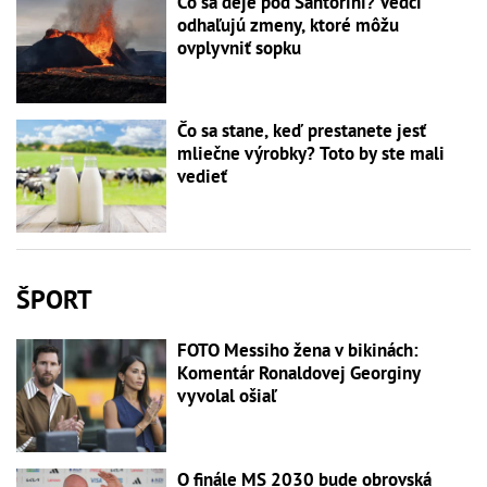
Čo sa deje pod Santorini? Vedci
odhaľujú zmeny, ktoré môžu
ovplyvniť sopku
Čo sa stane, keď prestanete jesť
mliečne výrobky? Toto by ste mali
vedieť
ŠPORT
FOTO Messiho žena v bikinách:
Komentár Ronaldovej Georginy
vyvolal ošiaľ
O finále MS 2030 bude obrovská