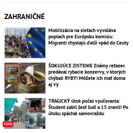
ZAHRANIČNÉ
Mobilizácia na sieťach vyvoláva
poplach pre Európsku komisiu:
Migranti chystajú ďalší vpád do Ceuty
ŠOKUJÚCE ZISTENIE Známy reťazec
predával rybacie konzervy, v ktorých
chýbali RYBY! Môžete ich mať doma
aj vy
TRAGICKÝ útok počas vyučovania:
Študent zabil šesť ľudí a 15 zranil! Po
útoku spáchal samovraždu
FOTO