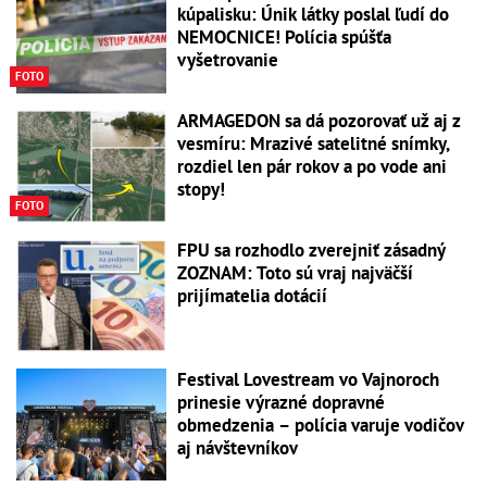
kúpalisku: Únik látky poslal ľudí do
NEMOCNICE! Polícia spúšťa
vyšetrovanie
FOTO
ARMAGEDON sa dá pozorovať už aj z
vesmíru: Mrazivé satelitné snímky,
rozdiel len pár rokov a po vode ani
stopy!
FOTO
FPU sa rozhodlo zverejniť zásadný
ZOZNAM: Toto sú vraj najväčší
prijímatelia dotácií
Festival Lovestream vo Vajnoroch
prinesie výrazné dopravné
obmedzenia – polícia varuje vodičov
aj návštevníkov