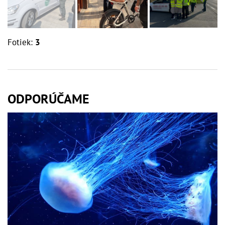
Fotiek:
3
ODPORÚČAME