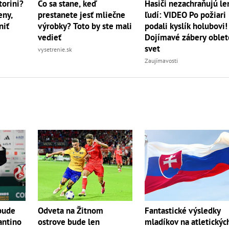
torini?
Čo sa stane, keď
Hasiči nezachraňujú le
eny,
prestanete jesť mliečne
ľudí: VIDEO Po požiari
niť
výrobky? Toto by ste mali
podali kyslík holubovi!
vedieť
Dojímavé zábery oblet
svet
vysetrenie.sk
Zaujímavosti
bude
Odveta na Žitnom
Fantastické výsledky
antino
ostrove bude len
mladíkov na atletickýc