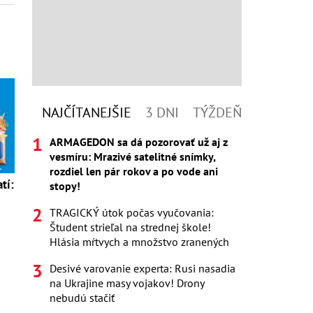
NAJČÍTANEJŠIE
3 DNI
TÝŽDEŇ
ARMAGEDON sa dá pozorovať už aj z
vesmíru: Mrazivé satelitné snímky,
rozdiel len pár rokov a po vode ani
tí:
stopy!
TRAGICKÝ útok počas vyučovania:
Študent strieľal na strednej škole!
Hlásia mŕtvych a množstvo zranených
Desivé varovanie experta: Rusi nasadia
na Ukrajine masy vojakov! Drony
nebudú stačiť