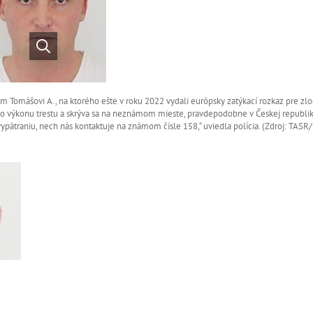
m Tomášovi A., na ktorého ešte v roku 2022 vydali európsky zatýkací rozkaz pre zlo
 do výkonu trestu a skrýva sa na neznámom mieste, pravdepodobne v Českej republik
pátraniu, nech nás kontaktuje na známom čísle 158,“ uviedla polícia. (Zdroj: TASR