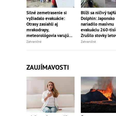
Silné zemetrasenie si
Blíži sa ničivý tajf
vyžiadalo evakuácie:
Dolphin: Japonsko
Otrasy zasiahli aj
nariadilo masívnu
mrakodrapy,
evakuáciu 260-tisíc
meteorológovia varujú
Zrušilo stovky leto
pred dotrasmi
Zahraničné
Zahraničné
ZAUJÍMAVOSTI