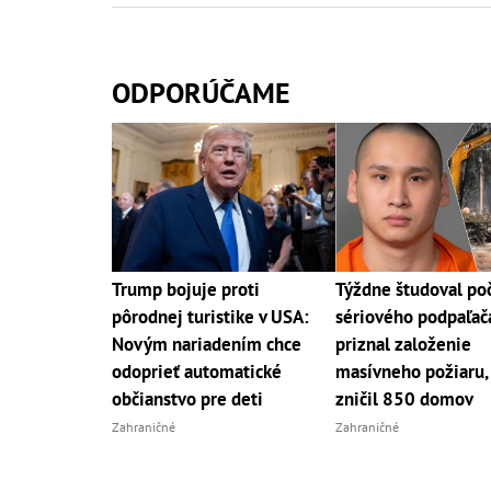
ODPORÚČAME
Trump bojuje proti
Týždne študoval poč
pôrodnej turistike v USA:
sériového podpaľač
Novým nariadením chce
priznal založenie
odoprieť automatické
masívneho požiaru, 
občianstvo pre deti
zničil 850 domov
Zahraničné
Zahraničné