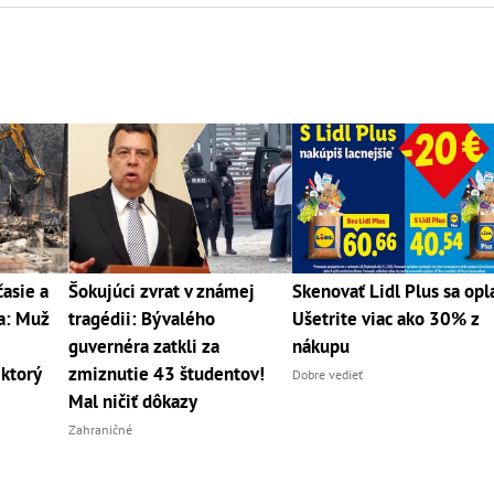
asie a
Šokujúci zvrat v známej
Skenovať Lidl Plus sa opla
a: Muž
tragédii: Bývalého
Ušetrite viac ako 30% z
guvernéra zatkli za
nákupu
ktorý
zmiznutie 43 študentov!
Dobre vedieť
Mal ničiť dôkazy
Zahraničné