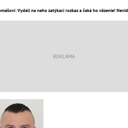
omášovi: Vydali na neho zatýkací rozkaz a čaká ho väzenie! Nevide