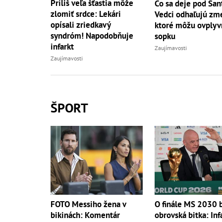
Príliš veľa šťastia môže
Čo sa deje pod San
zlomiť srdce: Lekári
Vedci odhaľujú zm
opísali zriedkavý
ktoré môžu ovplyv
syndróm! Napodobňuje
sopku
infarkt
Zaujímavosti
Zaujímavosti
ŠPORT
FOTO Messiho žena v
O finále MS 2030 
bikinách: Komentár
obrovská bitka: Inf