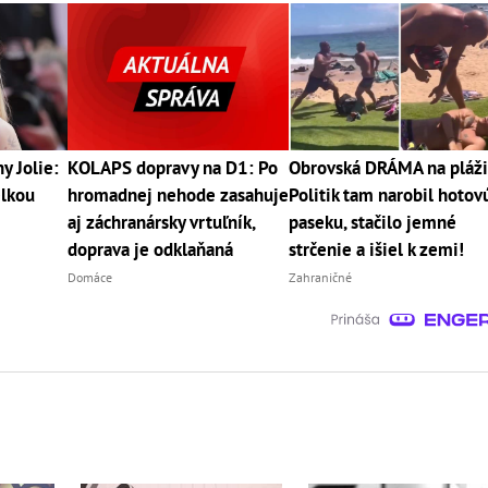
y Jolie:
KOLAPS dopravy na D1: Po
Obrovská DRÁMA na pláži
elkou
hromadnej nehode zasahuje
Politik tam narobil hotov
aj záchranársky vrtuľník,
paseku, stačilo jemné
doprava je odklaňaná
strčenie a išiel k zemi!
Domáce
Zahraničné