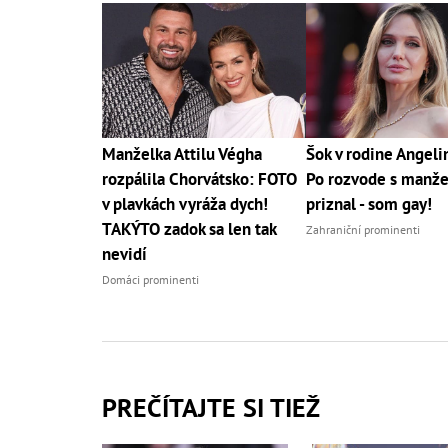
Manželka Attilu Végha
Šok v rodine Angelin
rozpálila Chorvátsko: FOTO
Po rozvode s manž
v plavkách vyráža dych!
priznal - som gay!
TAKÝTO zadok sa len tak
Zahraniční prominenti
nevidí
Domáci prominenti
PREČÍTAJTE SI TIEŽ