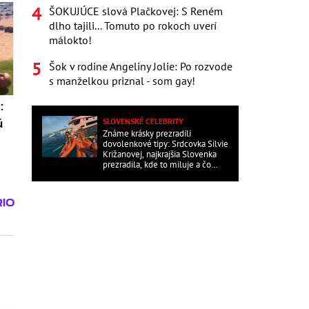
ŠOKUJÚCE slová Plačkovej: S Reném
dlho tajili... Tomuto po rokoch uverí
málokto!
Šok v rodine Angeliny Jolie: Po rozvode
s manželkou priznal - som gay!
:
SLOVENSKÉ CELEBRITY
ú
Známe krásky prezradili
dovolenkové tipy: Srdcovka Silvie
Križanovej, najkrajšia Slovenka
prezradila, kde to miluje a čo
ďalšie?