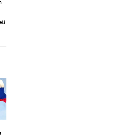
n
eli
h