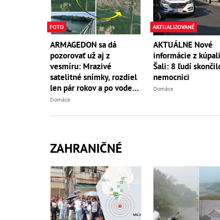
FOTO
AKTUALIZOVANÉ
ARMAGEDON sa dá
AKTUÁLNE Nové
pozorovať už aj z
informácie z kúpali
vesmíru: Mrazivé
Šali: 8 ľudí skončil
satelitné snímky, rozdiel
nemocnici
len pár rokov a po vode
Domáce
ani stopy!
Domáce
ZAHRANIČNÉ