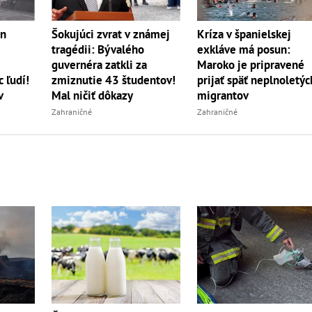
ún
Šokujúci zvrat v známej
Kríza v španielskej
tragédii: Bývalého
exkláve má posun:
guvernéra zatkli za
Maroko je pripravené
 ľudí!
zmiznutie 43 študentov!
prijať späť neplnoletýc
v
Mal ničiť dôkazy
migrantov
Zahraničné
Zahraničné