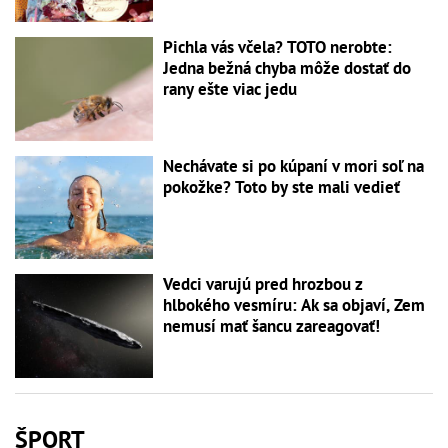
Pichla vás včela? TOTO nerobte:
Jedna bežná chyba môže dostať do
rany ešte viac jedu
Nechávate si po kúpaní v mori soľ na
pokožke? Toto by ste mali vedieť
Vedci varujú pred hrozbou z
hlbokého vesmíru: Ak sa objaví, Zem
nemusí mať šancu zareagovať!
ŠPORT