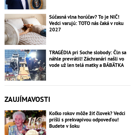
Súčasná vlna horúčav? To je NIČ!
Vedci varujú: TOTO nás čaká v roku
2027
TRAGÉDIA pri Soche slobody: Čln sa
náhle prevrátil! Záchranári našli vo
vode už len telá matky a BÁBÄTKA
ZAUJÍMAVOSTI
Koľko rokov môže žiť človek? Vedci
prišli s prekvapivou odpoveďou!
Budete v šoku