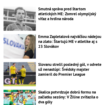
Smutná správa pred štartom
atletických ME: Zomrel olympijský
víťaz a hrdina národa
Emma Zapletalová najväčšou nádejou
na zlato: Štartujú ME v atletike aj s
23 Slovákov
Slovanu strelil posledný gól, v odvete
už nenastúpi: Švédsky majster
zamieril do Premier League
Skalica potvrdzuje dobrú formu na
začiatku sezóny: V Žiline zvíťazila o
dva góly