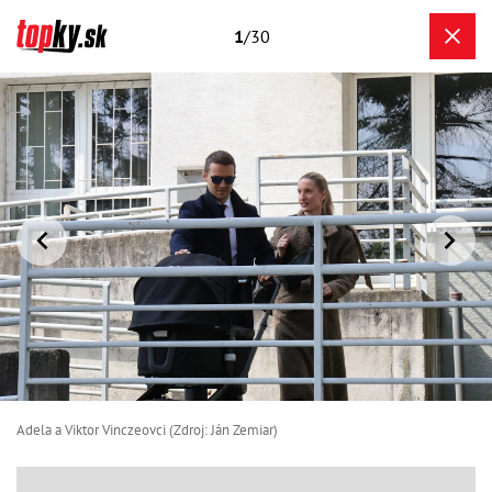
1
/30
Adela a Viktor Vinczeovci (Zdroj: Ján Zemiar)