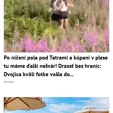
Po ničení pola pod Tatrami a kúpaní v plese
tu máme ďalší nešvár! Drzosť bez hraníc:
Dvojica kvôli fotke vošla do...
Domáce