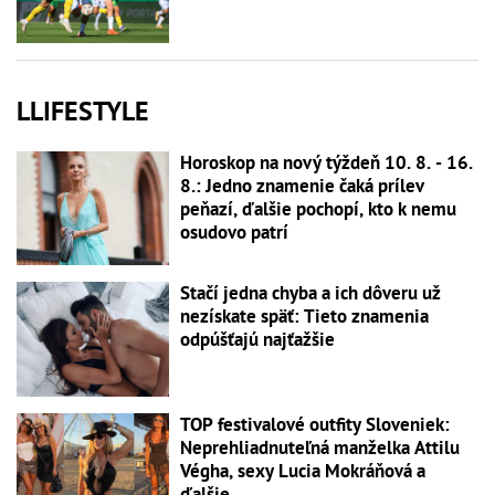
LLIFESTYLE
Horoskop na nový týždeň 10. 8. - 16.
8.: Jedno znamenie čaká prílev
peňazí, ďalšie pochopí, kto k nemu
osudovo patrí
Stačí jedna chyba a ich dôveru už
nezískate späť: Tieto znamenia
odpúšťajú najťažšie
TOP festivalové outfity Sloveniek:
Neprehliadnuteľná manželka Attilu
Végha, sexy Lucia Mokráňová a
ďalšie