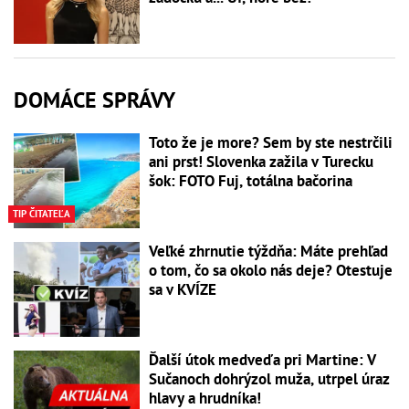
DOMÁCE SPRÁVY
Toto že je more? Sem by ste nestrčili
ani prst! Slovenka zažila v Turecku
šok: FOTO Fuj, totálna bačorina
TIP ČITATEĽA
Veľké zhrnutie týždňa: Máte prehľad
o tom, čo sa okolo nás deje? Otestuje
sa v KVÍZE
Ďalší útok medveďa pri Martine: V
Sučanoch dohrýzol muža, utrpel úraz
hlavy a hrudníka!