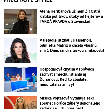
Alena Heribanová už nemlčí! Ostrá
kritika politikov, útoky od hejterov a
TVRDÁ PRAVDA o Slovensku!
V lietadle ju zbalil Hasselhoff,
odmietla Matrix a chcela vlastnú
smrť: Dnes randí s láskou z mladosti!
Hospodárová chytila v správach
záchvat smiechu, stiahla aj
Ďurianovú: Keď to zbadáte,
neudržíte sa ani vy!
Misska Vojtasová vyťahuje sexi
zbrane: Horúce zábery dokonalého
zadočku a... Uf, hore bez!