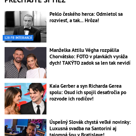
Peklo českého herca: Odmietol sa
rozviesť, a tak... Hrôza!
128 FB INTERAKCIÍ
Manželka Attilu Végha rozpálila
Chorvátsko: FOTO v plavkách vyráža
dych! TAKÝTO zadok sa len tak nevidí
Kaia Gerber a syn Richarda Gerea
spolu: Osud ich spojil desaťročia po
rozvode ich rodičov!
Úspešný Slovák chystá veľké novinky:
Luxusná svadba na Santorini aj
tajomná šou v Bratislave!