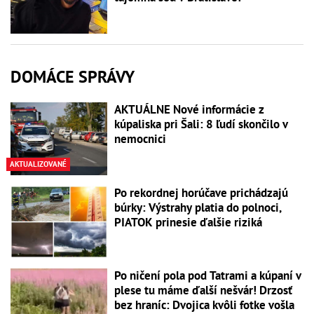
DOMÁCE SPRÁVY
AKTUÁLNE Nové informácie z
kúpaliska pri Šali: 8 ľudí skončilo v
nemocnici
AKTUALIZOVANÉ
Po rekordnej horúčave prichádzajú
búrky: Výstrahy platia do polnoci,
PIATOK prinesie ďalšie riziká
Po ničení pola pod Tatrami a kúpaní v
plese tu máme ďalší nešvár! Drzosť
bez hraníc: Dvojica kvôli fotke vošla