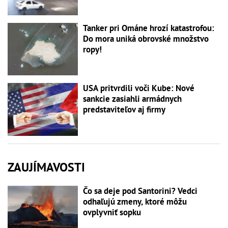
Tanker pri Ománe hrozí katastrofou:
Do mora uniká obrovské množstvo
ropy!
USA pritvrdili voči Kube: Nové
sankcie zasiahli armádnych
predstaviteľov aj firmy
ZAUJÍMAVOSTI
Čo sa deje pod Santorini? Vedci
odhaľujú zmeny, ktoré môžu
ovplyvniť sopku