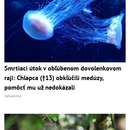
Smrtiaci útok v obľúbenom dovolenkovom
raji: Chlapca (†13) obkľúčili medúzy,
pomôcť mu už nedokázali
Zahraničné