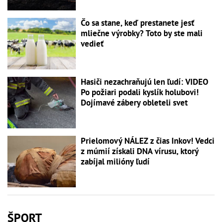
Čo sa stane, keď prestanete jesť
mliečne výrobky? Toto by ste mali
vedieť
Hasiči nezachraňujú len ľudí: VIDEO
Po požiari podali kyslík holubovi!
Dojímavé zábery obleteli svet
Prielomový NÁLEZ z čias Inkov! Vedci
z múmií získali DNA vírusu, ktorý
zabíjal milióny ľudí
ŠPORT