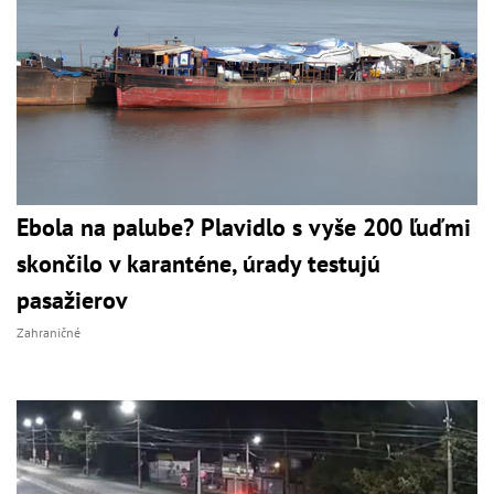
Ebola na palube? Plavidlo s vyše 200 ľuďmi
skončilo v karanténe, úrady testujú
pasažierov
Zahraničné