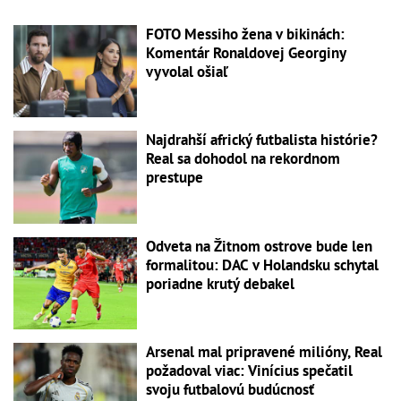
FOTO Messiho žena v bikinách:
Komentár Ronaldovej Georginy
vyvolal ošiaľ
Najdrahší africký futbalista histórie?
Real sa dohodol na rekordnom
prestupe
Odveta na Žitnom ostrove bude len
formalitou: DAC v Holandsku schytal
poriadne krutý debakel
Arsenal mal pripravené milióny, Real
požadoval viac: Vinícius spečatil
svoju futbalovú budúcnosť