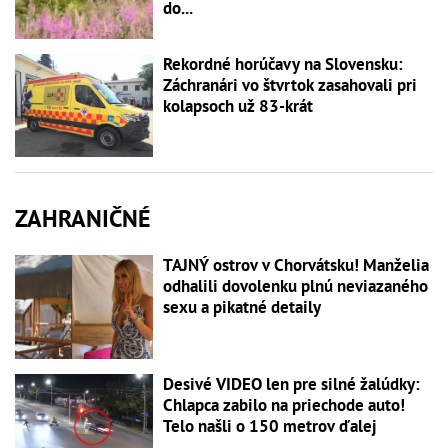
do...
Rekordné horúčavy na Slovensku:
Záchranári vo štvrtok zasahovali pri
kolapsoch už 83-krát
ZAHRANIČNÉ
TAJNÝ ostrov v Chorvátsku! Manželia
odhalili dovolenku plnú neviazaného
sexu a pikatné detaily
Desivé VIDEO len pre silné žalúdky:
Chlapca zabilo na priechode auto!
Telo našli o 150 metrov ďalej