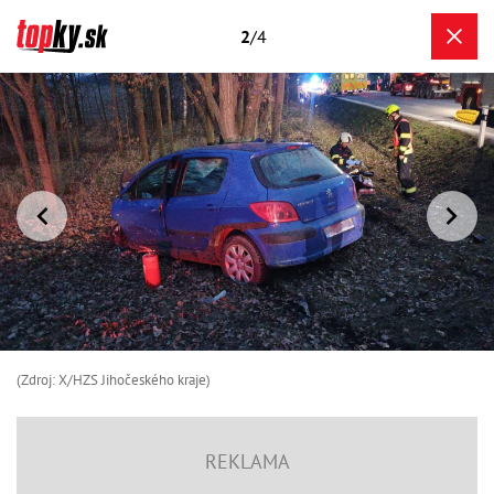
2
/4
(Zdroj: X/HZS Jihočeského kraje)