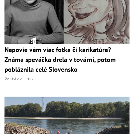
Napovie vám viac fotka či karikatúra?
Známa speváčka drela v továrni, potom
pobláznila celé Slovensko
Domáci prominenti