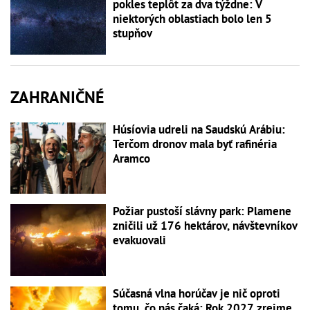
pokles teplôt za dva týždne: V
niektorých oblastiach bolo len 5
stupňov
ZAHRANIČNÉ
Húsíovia udreli na Saudskú Arábiu:
Terčom dronov mala byť rafinéria
Aramco
Požiar pustoší slávny park: Plamene
zničili už 176 hektárov, návštevníkov
evakuovali
Súčasná vlna horúčav je nič oproti
tomu, čo nás čaká: Rok 2027 zrejme