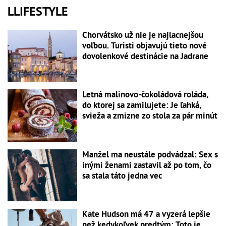
LLIFESTYLE
Chorvátsko už nie je najlacnejšou
voľbou. Turisti objavujú tieto nové
dovolenkové destinácie na Jadrane
Letná malinovo-čokoládová roláda,
do ktorej sa zamilujete: Je ľahká,
svieža a zmizne zo stola za pár minút
Manžel ma neustále podvádzal: Sex s
inými ženami zastavil až po tom, čo
sa stala táto jedna vec
Kate Hudson má 47 a vyzerá lepšie
než kedykoľvek predtým: Toto je