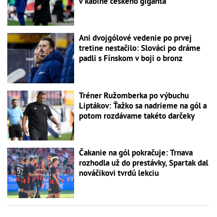
v kabíne českého giganta
Ani dvojgólové vedenie po prvej
tretine nestačilo: Slováci po dráme
padli s Fínskom v boji o bronz
Tréner Ružomberka po výbuchu
Liptákov: Ťažko sa nadrieme na gól a
potom rozdávame takéto darčeky
Čakanie na gól pokračuje: Trnava
rozhodla už do prestávky, Spartak dal
nováčikovi tvrdú lekciu