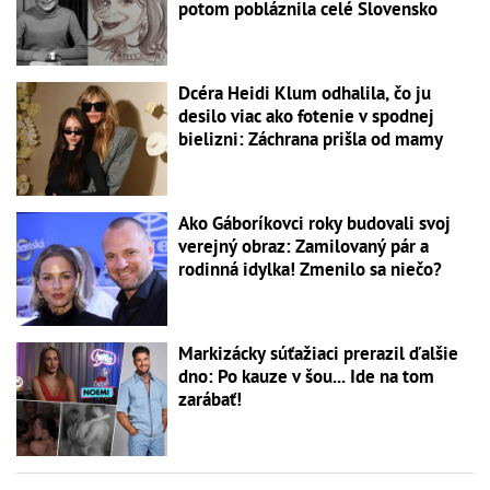
potom pobláznila celé Slovensko
Dcéra Heidi Klum odhalila, čo ju
desilo viac ako fotenie v spodnej
bielizni: Záchrana prišla od mamy
Ako Gáboríkovci roky budovali svoj
verejný obraz: Zamilovaný pár a
rodinná idylka! Zmenilo sa niečo?
Markizácky súťažiaci prerazil ďalšie
dno: Po kauze v šou... Ide na tom
zarábať!