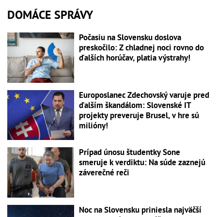
DOMÁCE SPRÁVY
Počasiu na Slovensku doslova
preskočilo: Z chladnej noci rovno do
ďalších horúčav, platia výstrahy!
Europoslanec Zdechovský varuje pred
ďalším škandálom: Slovenské IT
projekty preveruje Brusel, v hre sú
milióny!
Prípad únosu študentky Sone
smeruje k verdiktu: Na súde zaznejú
záverečné reči
Noc na Slovensku priniesla najväčší