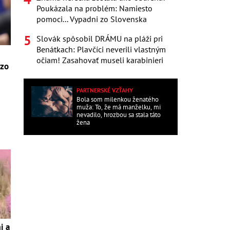
Poukázala na problém: Namiesto
pomoci... Vypadni zo Slovenska
Slovák spôsobil DRÁMU na pláži pri
Benátkach: Plavčíci neverili vlastným
očiam! Zasahovať museli karabinieri
 zo
PARTNERSKÉ VZŤAHY
Bola som milenkou ženatého
muža: To, že má manželku, mi
nevadilo, hrozbou sa stala táto
žena
i a