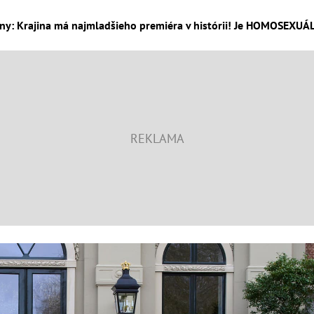
iny: Krajina má najmladšieho premiéra v histórii! Je HOMOSEXUÁL