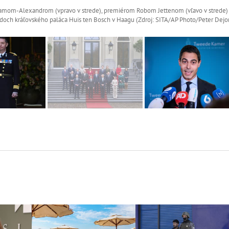
Viliamom-Alexandrom (vpravo v strede), premiérom Robom Jettenom (vľavo v strede)
doch kráľovského paláca Huis ten Bosch v Haagu (Zdroj: SITA/AP Photo/Peter Dejo