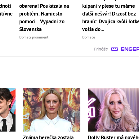
dnotí
obarená! Poukázala na
kúpaní v plese tu máme
itívne
problém: Namiesto
ďalší nešvár! Drzosť bez
pomoci... Vypadni zo
hraníc: Dvojica kvôli fotk
Slovenska
vošla do...
Domáci prominenti
Domáce
Známa herečka zostala
Dolly Buster má novéh