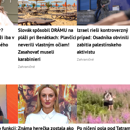
r?
Slovák spôsobil DRÁMU na
Izrael rieši kontroverzný
i iba v
pláži pri Benátkach: Plavčíci
prípad: Osadníka obvinili
jného
neverili vlastným očiam!
zabitia palestínskeho
Zasahovať museli
aktivistu
karabinieri
Zahraničné
Zahraničné
 funkcii:
Známa herečka zostala ako
Po ničení pola pod Tatram