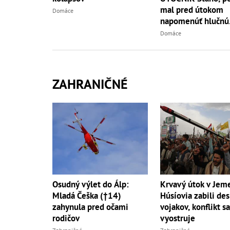
mal pred útokom
Domáce
napomenúť hlučnú
partiu!
Domáce
ZAHRANIČNÉ
Osudný výlet do Álp:
Krvavý útok v Jem
Mladá Češka (†14)
Húsíovia zabili des
zahynula pred očami
vojakov, konflikt s
rodičov
vyostruje