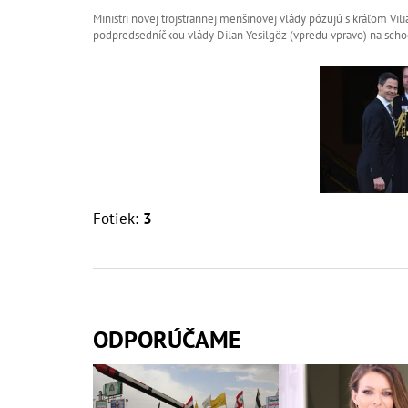
Ministri novej trojstrannej menšinovej vlády pózujú s kráľom 
podpredsedníčkou vlády Dilan Yesilgöz (vpredu vpravo) na scho
Fotiek:
3
ODPORÚČAME