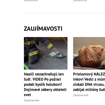
Zahraničné
Zahraničné
ZAUJÍMAVOSTI
Hasiči nezachraňujú len
Prielomový NÁLEZ 
ľudí: VIDEO Po požiari
Inkov! Vedci z múm
podali kyslík holubovi!
získali DNA vírusu,
Dojímavé zábery obleteli
zabíjal milióny ľud
svet
Zaujímavosti
Zaujímavosti