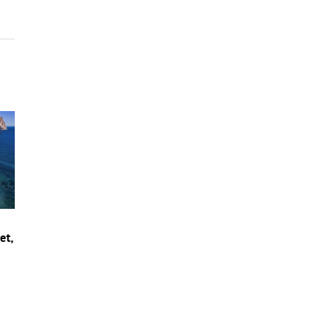
et,
i