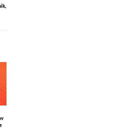
ík,
ov
e