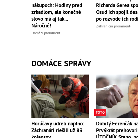
nákupoch: Hodiny pred
Richarda Gerea spo
zrkadlom, ale konečné
Osud ich spojil des
slovo má aj tak...
po rozvode ich rod
Náročné!
Zahraniční prominenti
Domáci prominenti
DOMÁCE SPRÁVY
FOTO
Horúčavy udreli naplno:
Dobitý Ferenčák na 
Záchranári riešili už 83
Prvýkrát prehovori
kolapsov
ÚTOČNÍK Stano, po