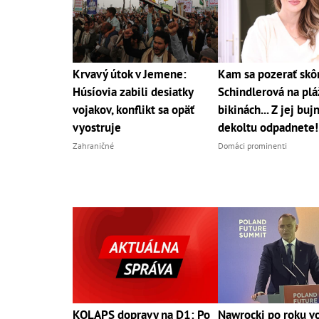
Krvavý útok v Jemene:
Kam sa pozerať skô
Húsíovia zabili desiatky
Schindlerová na pláž
vojakov, konflikt sa opäť
bikinách... Z jej bu
vyostruje
dekoltu odpadnete!
Zahraničné
Domáci prominenti
KOLAPS dopravy na D1: Po
Nawrocki po roku vo