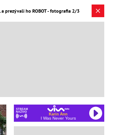
 a prezývali ho ROBOT - fotografia 2/3
STREAM
NAŽIVO
Karin Ann
I Was Never Yours