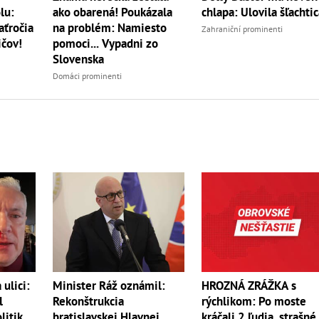
lu:
ako obarená! Poukázala
chlapa: Ulovila šľachtic
aťročia
na problém: Namiesto
Zahraniční prominenti
ičov!
pomoci... Vypadni zo
Slovenska
Domáci prominenti
Minister Ráž oznámil:
HROZNÁ ZRÁŽKA s
ulici:
Rekonštrukcia
rýchlikom: Po moste
l
bratislavskej Hlavnej
kráčali 2 ľudia, strašné
litik