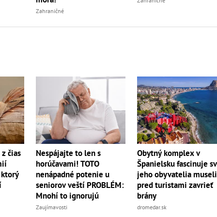
Zahraničné
Zahraničné
z čias
Nespájajte to len s
Obytný komplex v
ií
horúčavami! TOTO
Španielsku fascinuje sv
 ktorý
nenápadné potenie u
jeho obyvatelia musel
í
seniorov veští PROBLÉM:
pred turistami zavrieť
Mnohí to ignorujú
brány
Zaujímavosti
dromedar.sk