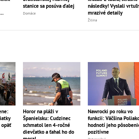
stanice sa posúva ďalej
následky! Vyslali vrtuľn
mrazivé detaily
Domáce
Žilina
Horor na pláži v
ene:
Nawrocki po roku vo
Španielsku: Cudzinec
iatky
funkcii: Väčšina Poliak
schmatol len 4-ročné
a opäť
hodnotí jeho pôsobeni
dievčatko a ťahal ho do
pozitívne
mora!