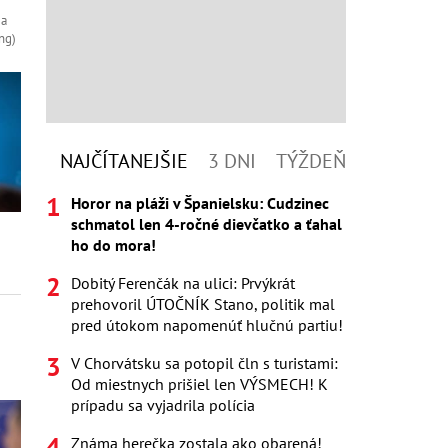
 a
ng)
NAJČÍTANEJŠIE
3 DNI
TÝŽDEŇ
Horor na pláži v Španielsku: Cudzinec
schmatol len 4-ročné dievčatko a ťahal
ho do mora!
Dobitý Ferenčák na ulici: Prvýkrát
prehovoril ÚTOČNÍK Stano, politik mal
pred útokom napomenúť hlučnú partiu!
V Chorvátsku sa potopil čln s turistami:
Od miestnych prišiel len VÝSMECH! K
prípadu sa vyjadrila polícia
Známa herečka zostala ako obarená!