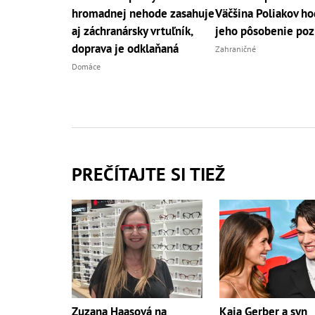
hromadnej nehode zasahuje
Väčšina Poliakov ho
aj záchranársky vrtuľník,
jeho pôsobenie poz
doprava je odklaňaná
Zahraničné
Domáce
PREČÍTAJTE SI TIEŽ
Zuzana Haasová na
Kaia Gerber a syn