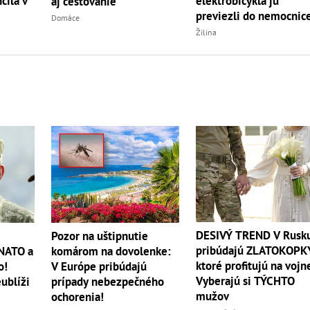
čila v
elektrobicykla ju
aj cestovanie
previezli do nemocnic
Domáce
Žilina
DESIVÝ TREND V Rusk
Pozor na uštipnutie
pribúdajú ZLATOKOPK
 NATO a
komárom na dovolenke:
ktoré profitujú na vojn
o!
V Európe pribúdajú
Vyberajú si TÝCHTO
ublíži
prípady nebezpečného
mužov
ochorenia!