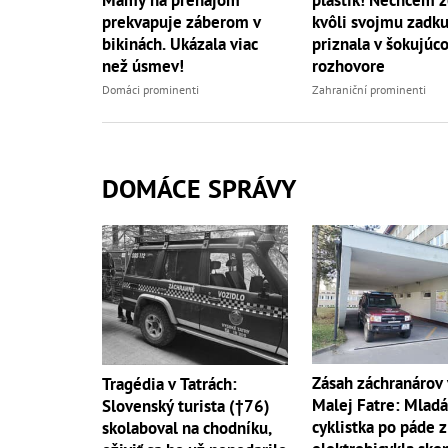
prekvapuje záberom v
kvôli svojmu zadku.
bikinách. Ukázala viac
priznala v šokujúc
než úsmev!
rozhovore
Domáci prominenti
Zahraniční prominenti
DOMÁCE SPRÁVY
Zásah záchranárov 
Tragédia v Tatrách:
Malej Fatre: Mladá
Slovenský turista (†76)
cyklistka po páde z
skolaboval na chodníku,