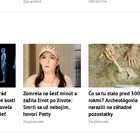
Zahraničné
Zahraničné
rád
Zomrela na šesť minút a
Čo sa tu stalo pred 30
é kosti
zažila život po živote:
rokmi? Archeológovia
 oveľa
Smrti sa už nebojím,
narazili na záhadné
ieť
hovorí Patty
pozostatky
Zaujímavosti
Zaujímavosti