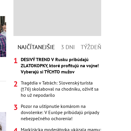
NAJČÍTANEJŠIE
3 DNI
TÝŽDEŇ
DESIVÝ TREND V Rusku pribúdajú
ZLATOKOPKY, ktoré profitujú na vojne!
Vyberajú si TÝCHTO mužov
Tragédia v Tatrách: Slovenský turista
(†76) skolaboval na chodníku, oživiť sa
ho už nepodarilo
Pozor na uštipnutie komárom na
dovolenke: V Európe pribúdajú prípady
nebezpečného ochorenia!
Markizácka moderátorka ukázala mamu: