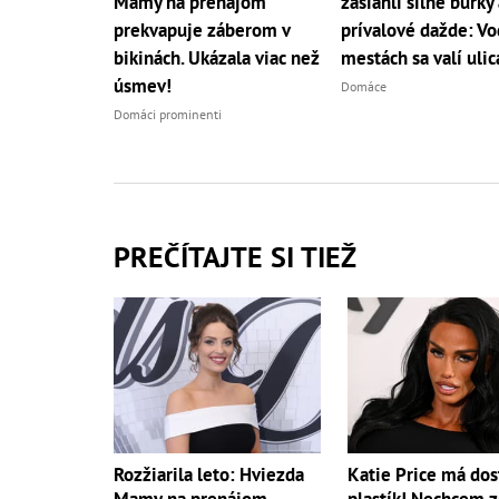
Mamy na prenájom
zasiahli silné búrky 
prekvapuje záberom v
prívalové dažde: Vo
bikinách. Ukázala viac než
mestách sa valí uli
úsmev!
Domáce
Domáci prominenti
PREČÍTAJTE SI TIEŽ
Rozžiarila leto: Hviezda
Katie Price má dos
Mamy na prenájom
plastík! Nechcem 