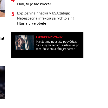
Páni, to je ale kočka!
Explozívna hnačka v USA zabíja:
Nebezpečná infekcia sa rýchlo šíri!
Hlásia prvé obete
o
PARTNERSKÉ VZŤAHY
lu!
Manžel ma neustále podvádzal:
Sex s inými ženami zastavil až po
tom, čo sa stala táto jedna vec