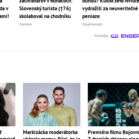
a
záchranárov v Roháčoch:
bundu? Kúsok šéfa Nvidi
da v
Slovenský turista (†76)
vydražili za neuveriteľné
cami!
skolaboval na chodníku
peniaze
Domáce
Zaujímavosti
ť
Markizácka moderátorka
Premiéra filmu Bojovn
zomrieť
ukázala mamu: Páni, to je
Z drsných chlapov eleg