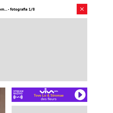
m... - fotografia 1/8
STREAM
NAŽIVO
Tove Lo & Stromae
des fleurs