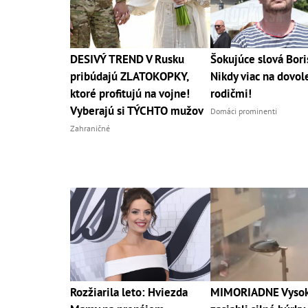
DESIVÝ TREND V Rusku
Šokujúce slová Bori
pribúdajú ZLATOKOPKY,
Nikdy viac na dovol
ktoré profitujú na vojne!
rodičmi!
Vyberajú si TÝCHTO mužov
Domáci prominenti
Zahraničné
Rozžiarila leto: Hviezda
MIMORIADNE Vysoké