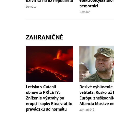
elektrobicykla skon
oživiť sa ho už nepodarilo
nemocnici
Domáce
Domáce
ZAHRANIČNÉ
Letisko v Catanii
Desivé vyhlásenie
obnovilo PRÍLETY:
veliteľa: Rusko už
Zníženie výstrahy po
Európu zneškodnil
erupcii sopky Etna vrátilo
Aliancia Moskve ne
prevádzku do normálu
Zahraničné