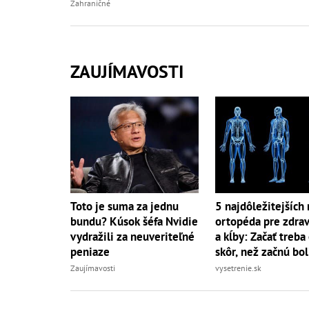
Zahraničné
ZAUJÍMAVOSTI
Toto je suma za jednu
5 najdôležitejších 
bundu? Kúsok šéfa Nvidie
ortopéda pre zdrav
vydražili za neuveriteľné
a kĺby: Začať treba
peniaze
skôr, než začnú bol
Zaujímavosti
vysetrenie.sk