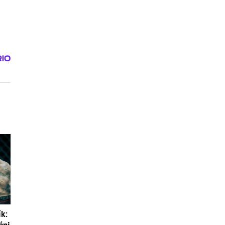
e
ík:
áni