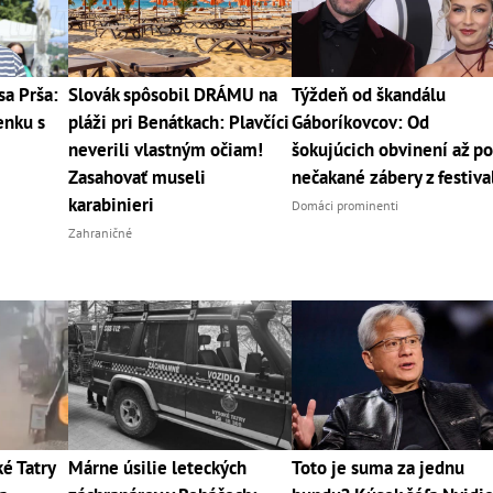
sa Prša:
Slovák spôsobil DRÁMU na
Týždeň od škandálu
enku s
pláži pri Benátkach: Plavčíci
Gáboríkovcov: Od
neverili vlastným očiam!
šokujúcich obvinení až p
Zasahovať museli
nečakané zábery z festiva
karabinieri
Domáci prominenti
Zahraničné
 Tatry
Márne úsilie leteckých
Toto je suma za jednu