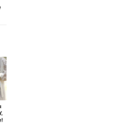
e
u
Y,
e!