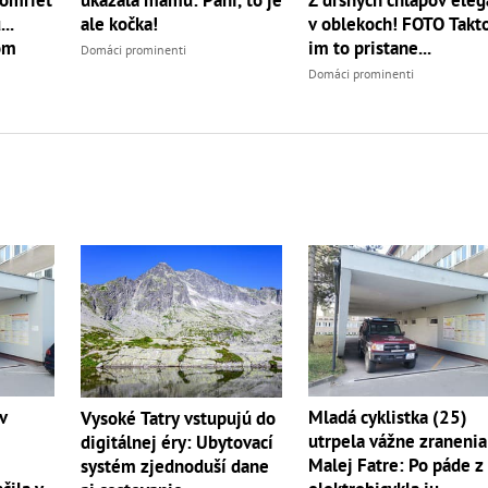
..
ale kočka!
v oblekoch! FOTO Takt
om
im to pristane...
Domáci prominenti
Domáci prominenti
v
Mladá cyklistka (25)
Vysoké Tatry vstupujú do
utrpela vážne zranenia
digitálnej éry: Ubytovací
Malej Fatre: Po páde z
systém zjednoduší dane