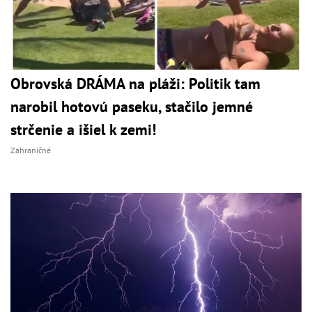
Obrovská DRÁMA na pláži: Politik tam
narobil hotovú paseku, stačilo jemné
strčenie a išiel k zemi!
Zahraničné