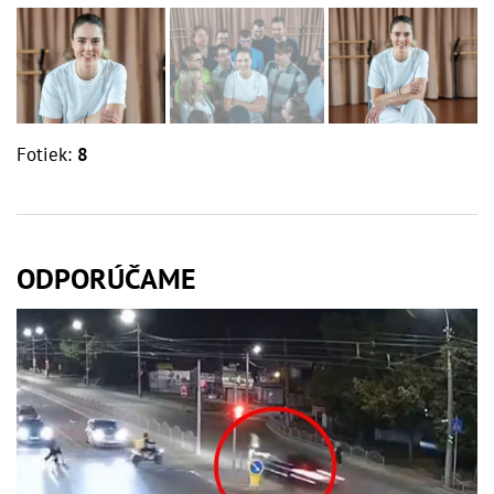
Fotiek:
8
ODPORÚČAME