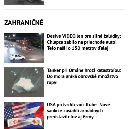
ZAHRANIČNÉ
Desivé VIDEO len pre silné žalúdky:
Chlapca zabilo na priechode auto!
Telo našli o 150 metrov ďalej
Tanker pri Ománe hrozí katastrofou:
Do mora uniká obrovské množstvo
ropy!
USA pritvrdili voči Kube: Nové
sankcie zasiahli armádnych
predstaviteľov aj firmy