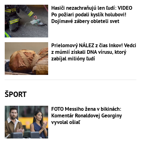
Hasiči nezachraňujú len ľudí: VIDEO
Po požiari podali kyslík holubovi!
Dojímavé zábery obleteli svet
Prielomový NÁLEZ z čias Inkov! Vedci
z múmií získali DNA vírusu, ktorý
zabíjal milióny ľudí
ŠPORT
FOTO Messiho žena v bikinách:
Komentár Ronaldovej Georginy
vyvolal ošiaľ