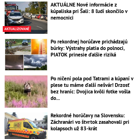
AKTUÁLNE Nové informácie z
kúpaliska pri Šali: 8 ľudí skončilo v
nemocnici
AKTUALIZOVANÉ
Po rekordnej horúčave prichádzajú
búrky: Výstrahy platia do polnoci,
PIATOK prinesie ďalšie riziká
Po ničení pola pod Tatrami a kúpaní v
plese tu máme ďalší nešvár! Drzosť
bez hraníc: Dvojica kvôli fotke vošla
do...
Rekordné horúčavy na Slovensku:
Záchranári vo štvrtok zasahovali pri
kolapsoch už 83-krát