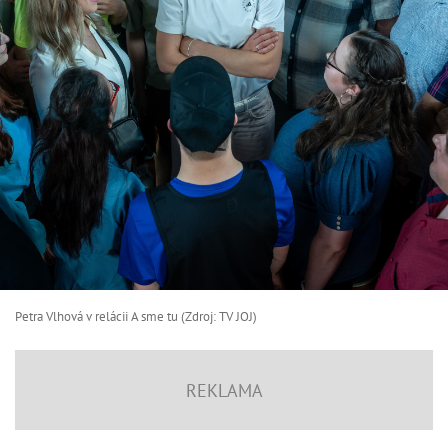
Petra Vlhová v relácii A sme tu (Zdroj: TV JOJ)